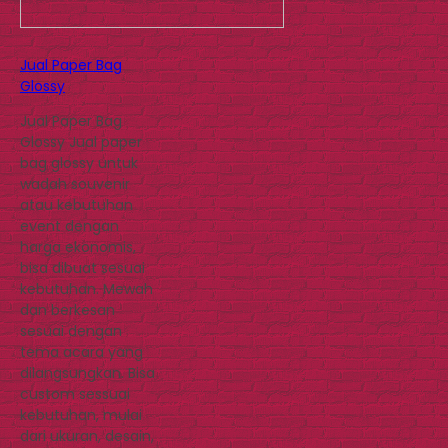
Jual Paper Bag
Glossy
Jual Paper Bag
Glossy Jual paper
bag glossy untuk
wadah souvenir
atau kebutuhan
event dengan
harga ekonomis,
bisa dibuat sesuai
kebutuhan. Mewah
dan berkesan
sesuai dengan
tema acara yang
dilangsungkan. Bisa
custom sessuai
kebutuhan, mulai
dari ukuran, desain,