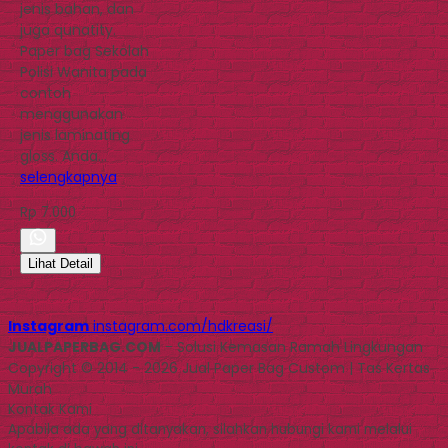
jenis bahan, dan
juga qunatity.
Paper bag Sekolah
Polisi Wanita pada
contoh
menggunakan
jenis laminating
gloss. Anda…
selengkapnya
Rp 7.000
Lihat Detail
Instagram
instagram.com/hdkreasi/
JUALPAPERBAG.COM
- Solusi Kemasan Ramah Lingkungan
Copyright © 2014 - 2026 Jual Paper Bag Custom | Tas Kertas
Murah
Kontak Kami
Apabila ada yang ditanyakan, silahkan hubungi kami melalui