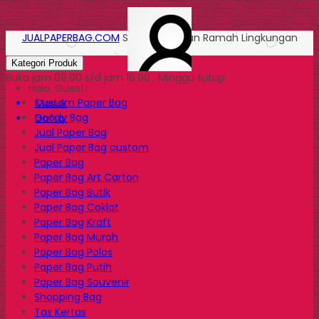
JUALPAPERBAG.COM
Solusi Kemasan Ramah Lingkungan
Kategori Produk
Buka jam 09.00 s/d jam 16.00 , Minggu tutup
Halo, Guest!
Custom Paper Bag
Masuk
Goody Bag
Daftar
Jual Paper Bag
Jual Paper Bag custom
Paper Bag
Paper Bag Art Carton
Paper Bag Butik
Paper Bag Coklat
Paper Bag Kraft
Paper Bag Murah
Paper Bag Polos
Paper Bag Putih
Paper Bag Souvenir
Shopping Bag
Tas Kertas