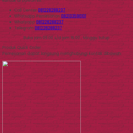
kontak di bawah ini.
Call Center
081228288237
Whatsapp
Pemesanan
082133590101
Whatsapp
081228288237
Telegram
081228288237
Buka jam 09.00 s/d jam 16.00 , Minggu tutup
Produk Quick Order
Pemesanan dapat langsung menghubungi kontak dibawah: