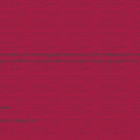
– Tas kertas untuk berbagai keperluan bisa kami produksi sesuai
gan model atau bentuk tas kertas dapat request sesuai konsep ya
Murah
tak di bawah ini.