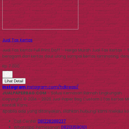
Jual Tas Kertas
Jual Tas Kertas Full Print Doff – Harga Murah Jual Tas Kertas 
beragam dari kertas daur ulang sampai kertas laminating, den
Rp 7.000
Lihat Detail
Instagram
instagram.com/hdkreasi/
JUALPAPERBAG.COM
- Solusi Kemasan Ramah Lingkungan
Copyright © 2014 - 2026 Jual Paper Bag Custom | Tas Kertas 
Kontak Kami
Apabila ada yang ditanyakan, silahkan hubungi kami melalui kon
Call Center
081228288237
Whatsapp
Pemesanan
082133590101