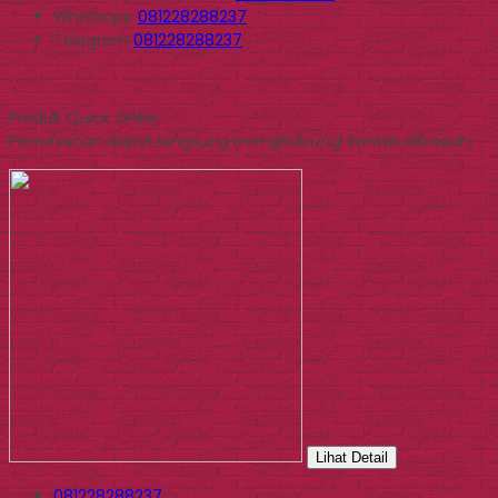
Whatsapp
081228288237
Telegram
081228288237
Produk Quick Order
Pemesanan dapat langsung menghubungi kontak dibawah:
Lihat Detail
081228288237