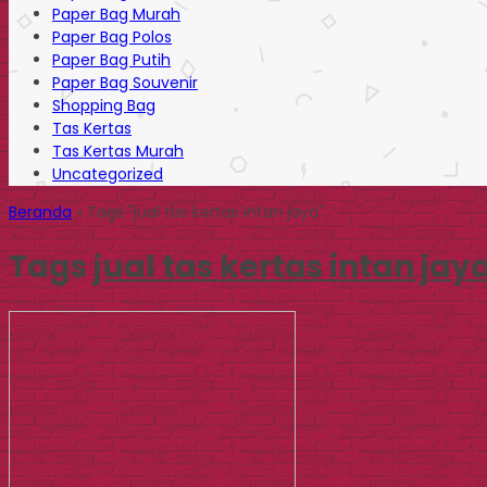
Paper Bag Murah
Paper Bag Polos
Paper Bag Putih
Paper Bag Souvenir
Shopping Bag
Tas Kertas
Tas Kertas Murah
Uncategorized
Beranda
»
Tags "jual tas kertas intan jaya"
Tags
jual tas kertas intan jay