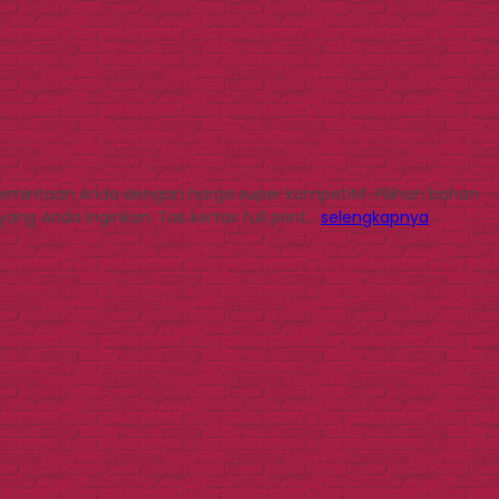
 permintaan Anda dengan harga super kompetitif. Pilihan bahan
ng Anda inginkan. Tas kertas full print…
selengkapnya