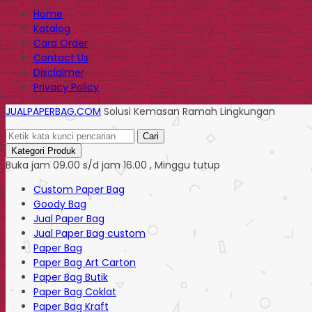
Home
Katalog
Cara Order
Contact Us
Disclaimer
Privacy Policy
JUALPAPERBAG.COM
Solusi Kemasan Ramah Lingkungan
Cari
Kategori Produk
Buka jam 09.00 s/d jam 16.00 , Minggu tutup
Custom Paper Bag
Goody Bag
Jual Paper Bag
Jual Paper Bag custom
Paper Bag
Paper Bag Art Carton
Paper Bag Butik
Paper Bag Coklat
Paper Bag Kraft