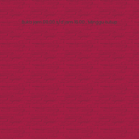
Buka jam 09.00 s/d jam 16.00 , Minggu tutup