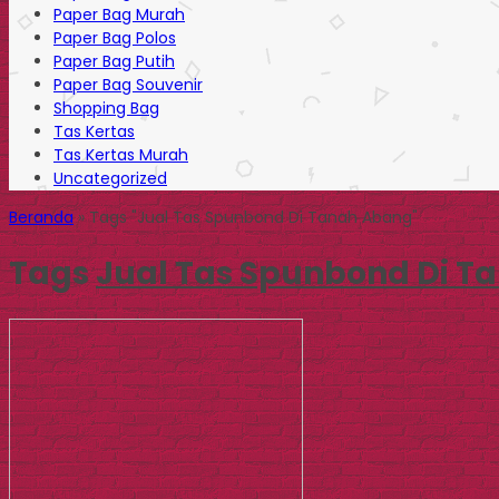
Paper Bag Murah
Paper Bag Polos
Paper Bag Putih
Paper Bag Souvenir
Shopping Bag
Tas Kertas
Tas Kertas Murah
Uncategorized
Beranda
»
Tags "Jual Tas Spunbond Di Tanah Abang"
Tags
Jual Tas Spunbond Di T