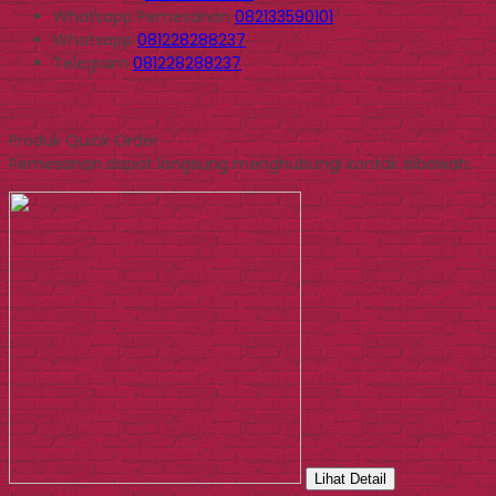
Whatsapp
Pemesanan
082133590101
Whatsapp
081228288237
Telegram
081228288237
Produk Quick Order
Pemesanan dapat langsung menghubungi kontak dibawah:
Lihat Detail