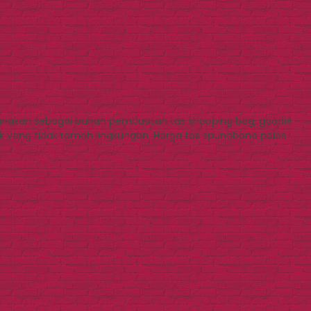
gunakan sebagai bahan pembuatan tas shopping bag, goodie
tik yang tidak ramah lingkungan. Harga tas spundbond polos