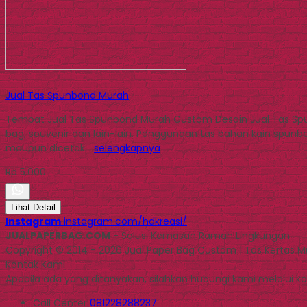
Jual Tas Spunbond Murah
Tempat Jual Tas Spunbond Murah Custom Desain Jual Tas Spu
bag, souvenir dan lain-lain. Penggunaan tas bahan kain spunbo
maupun dicetak…
selengkapnya
Rp 5.000
Lihat Detail
Instagram
instagram.com/hdkreasi/
JUALPAPERBAG.COM
- Solusi Kemasan Ramah Lingkungan
Copyright © 2014 - 2026 Jual Paper Bag Custom | Tas Kertas 
Kontak Kami
Apabila ada yang ditanyakan, silahkan hubungi kami melalui kon
Call Center
081228288237