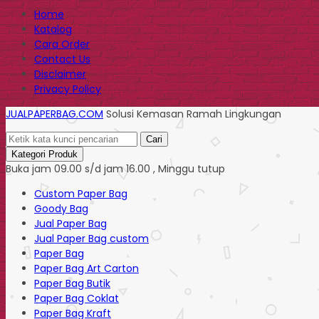
Home
Katalog
Cara Order
Contact Us
Disclaimer
Privacy Policy
JUALPAPERBAG.COM
Solusi Kemasan Ramah Lingkungan
Cari
Kategori Produk
Buka jam 09.00 s/d jam 16.00 , Minggu tutup
Custom Paper Bag
Goody Bag
Jual Paper Bag
Jual Paper Bag custom
Paper Bag
Paper Bag Art Carton
Paper Bag Butik
Paper Bag Coklat
Paper Bag Kraft