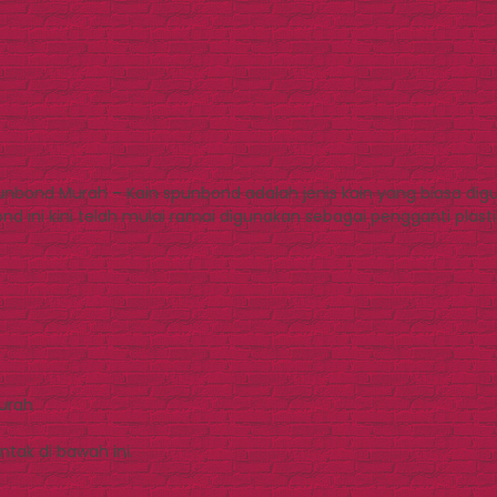
nbond Murah – Kain spunbond adalah jenis kain yang biasa di
nd ini kini telah mulai ramai digunakan sebagai pengganti plas
Murah
tak di bawah ini.