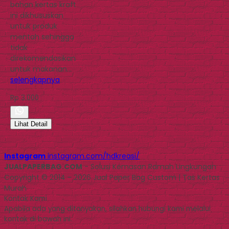
bahan kertas kraft
ini dikhususkan
untuk produk
mentah sehingga
tidak
direkomendasikan
untuk makanan…
selengkapnya
Rp 3.000
Lihat Detail
Instagram
instagram.com/hdkreasi/
JUALPAPERBAG.COM
- Solusi Kemasan Ramah Lingkungan
Copyright © 2014 - 2026 Jual Paper Bag Custom | Tas Kertas
Murah
Kontak Kami
Apabila ada yang ditanyakan, silahkan hubungi kami melalui
kontak di bawah ini.