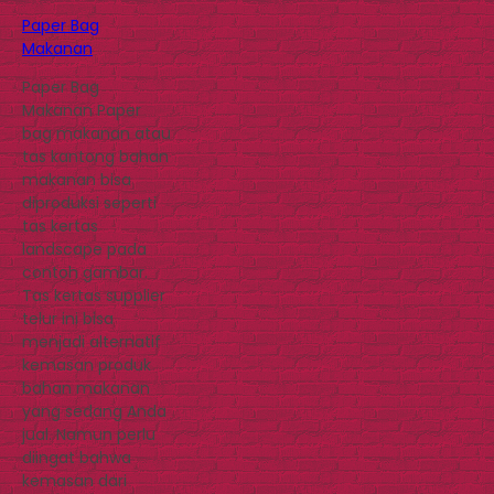
Paper Bag
Makanan
Paper Bag
Makanan Paper
bag makanan atau
tas kantong bahan
makanan bisa
diproduksi seperti
tas kertas
landscape pada
contoh gambar.
Tas kertas supplier
telur ini bisa
menjadi alternatif
kemasan produk
bahan makanan
yang sedang Anda
jual. Namun perlu
diingat bahwa
kemasan dari