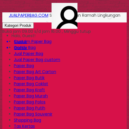
JUALPAPERBAG.COM
Solusi Kemasan Ramah Lingkungan
Kategori Produk
Buka jam 09.00 s/d jam 16.00 , Minggu tutup
Halo, Guest!
Custom Paper Bag
Masuk
Goody Bag
Daftar
Jual Paper Bag
Jual Paper Bag custom
Paper Bag
Paper Bag Art Carton
Paper Bag Butik
Paper Bag Coklat
Paper Bag Kraft
Paper Bag Murah
Paper Bag Polos
Paper Bag Putih
Paper Bag Souvenir
Shopping Bag
Tas Kertas