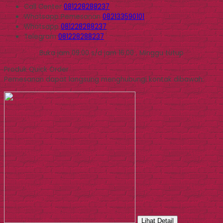
Call Center
081228288237
Whatsapp
Pemesanan
082133590101
Whatsapp
081228288237
Telegram
081228288237
Buka jam 09.00 s/d jam 16.00 , Minggu tutup
Produk Quick Order
Pemesanan dapat langsung menghubungi kontak dibawah:
Lihat Detail