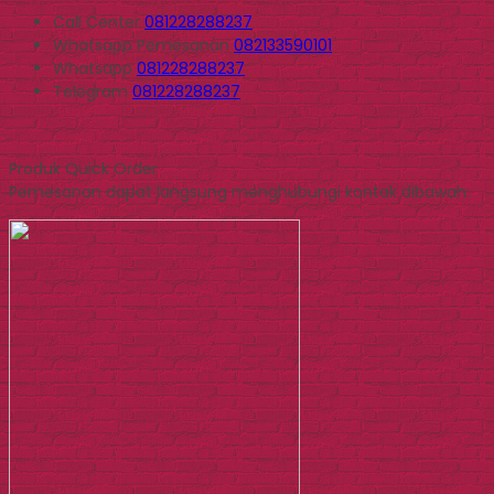
Call Center
081228288237
Whatsapp
Pemesanan
082133590101
Whatsapp
081228288237
Telegram
081228288237
Produk Quick Order
Pemesanan dapat langsung menghubungi kontak dibawah: