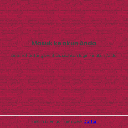
Masuk ke akun Anda
Selamat datang kembali, silahkan login ke akun Anda.
Belum menjadi member?
Daftar