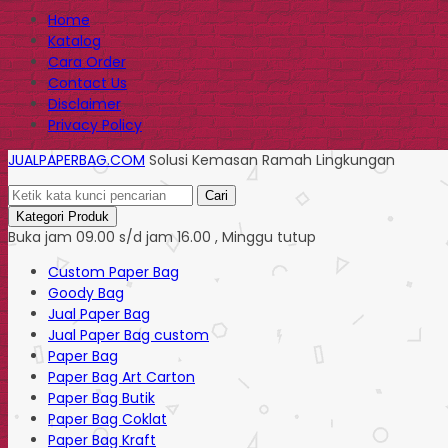
Home
Katalog
Cara Order
Contact Us
Disclaimer
Privacy Policy
JUALPAPERBAG.COM
Solusi Kemasan Ramah Lingkungan
Cari
Kategori Produk
Buka jam 09.00 s/d jam 16.00 , Minggu tutup
Custom Paper Bag
Goody Bag
Jual Paper Bag
Jual Paper Bag custom
Paper Bag
Paper Bag Art Carton
Paper Bag Butik
Paper Bag Coklat
Paper Bag Kraft