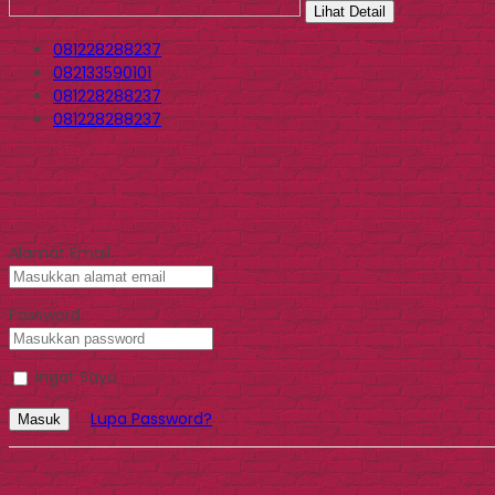
Lihat Detail
081228288237
082133590101
081228288237
081228288237
Alamat Email
Password
Ingat Saya
Lupa Password?
Masuk