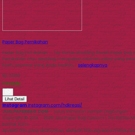
Paper Bag Pernikahan
Paper Bag Pernikahan – Tas Kertas Wedding Murah Paper bag pe
Pernikahan atau wedding merupakan momen sakral yang penuh
kasih, souvenir yang Anda berikan,…
selengkapnya
Rp 3.000
Tersedia
Lihat Detail
Instagram
instagram.com/hdkreasi/
JUALPAPERBAG.COM
- Solusi Kemasan Ramah Lingkungan
Copyright © 2014 - 2026 Jual Paper Bag Custom | Tas Kertas 
Kontak Kami
Apabila ada yang ditanyakan, silahkan hubungi kami melalui kon