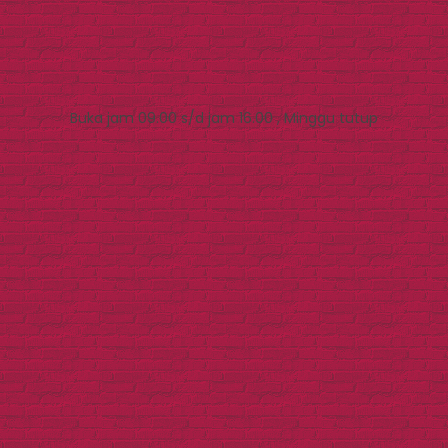
Buka jam 09.00 s/d jam 16.00 , Minggu tutup