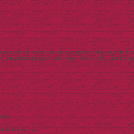
rnikahan dari kertas daur ulang yang ramah lingkungan ini bis
 dengan kebahagiaan, sudah sepantasnya Anda juga berbagi k
Murah
tak di bawah ini.