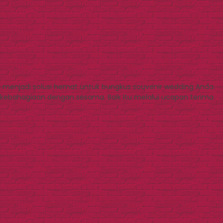
a menjadi solusi hemat untuk bungkus souvenir wedding Anda.
ebahagiaan dengan sesama. Baik itu melalui ucapan terima