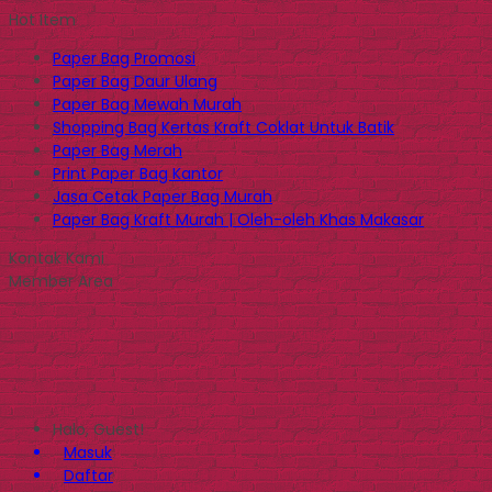
Hot Item
Paper Bag Promosi
Paper Bag Daur Ulang
Paper Bag Mewah Murah
Shopping Bag Kertas Kraft Coklat Untuk Batik
Paper Bag Merah
Print Paper Bag Kantor
Jasa Cetak Paper Bag Murah
Paper Bag Kraft Murah | Oleh-oleh Khas Makasar
Kontak Kami
Member Area
Halo, Guest!
Masuk
Daftar