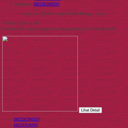
Telegram
081228288237
Buka jam 09.00 s/d jam 16.00 , Minggu tutup
Produk Quick Order
Pemesanan dapat langsung menghubungi kontak dibawah:
Lihat Detail
081228288237
082133590101