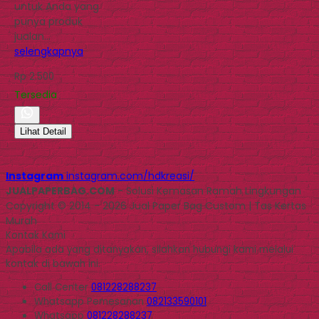
untuk Anda yang
punya produk
jualan…
selengkapnya
Rp 2.500
Tersedia
Lihat Detail
Instagram
instagram.com/hdkreasi/
JUALPAPERBAG.COM
- Solusi Kemasan Ramah Lingkungan
Copyright © 2014 - 2026 Jual Paper Bag Custom | Tas Kertas
Murah
Kontak Kami
Apabila ada yang ditanyakan, silahkan hubungi kami melalui
kontak di bawah ini.
Call Center
081228288237
Whatsapp
Pemesanan
082133590101
Whatsapp
081228288237