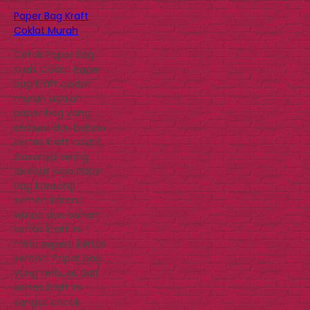
Paper Bag Kraft
Coklat Murah
Cetak Paper Bag
Kraft Coklat Paper
bag kraft coklat
murah adalah
paper bag yang
terbuat dari bahan
kertas kraft coklat.
Biasanya sering
disebut juga paper
bag kantong
semen karena
warna dan bahan
kertas kraft ini
mirip seperti kertas
semen. Paper bag
yang terbuat dari
kertas kraft ini
sangat cocok