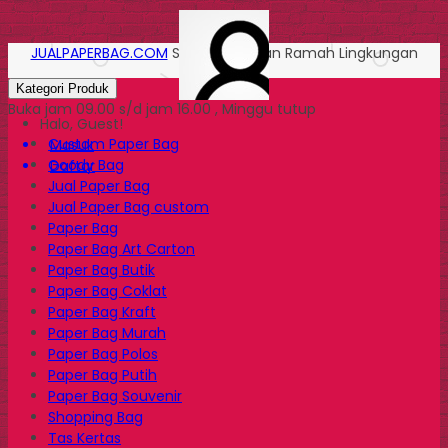
JUALPAPERBAG.COM
Solusi Kemasan Ramah Lingkungan
Kategori Produk
Buka jam 09.00 s/d jam 16.00 , Minggu tutup
Halo, Guest!
Custom Paper Bag
Masuk
Goody Bag
Daftar
Jual Paper Bag
Jual Paper Bag custom
Paper Bag
Paper Bag Art Carton
Paper Bag Butik
Paper Bag Coklat
Paper Bag Kraft
Paper Bag Murah
Paper Bag Polos
Paper Bag Putih
Paper Bag Souvenir
Shopping Bag
Tas Kertas