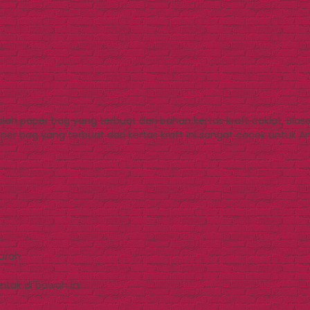
alah paper bag yang terbuat dari bahan kertas kraft coklat. Bi
Paper bag yang terbuat dari kertas kraft ini sangat cocok untuk
Murah
tak di bawah ini.