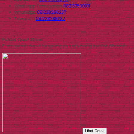
Whatsapp
Pemesanan
082133590101
Whatsapp
081228288237
Telegram
081228288237
Produk Quick Order
Pemesanan dapat langsung menghubungi kontak dibawah:
Lihat Detail