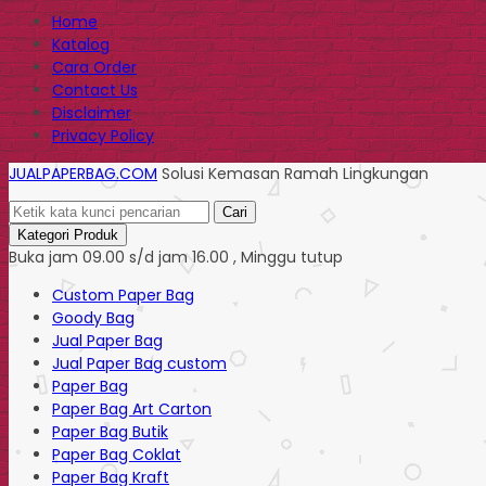
Home
Katalog
Cara Order
Contact Us
Disclaimer
Privacy Policy
JUALPAPERBAG.COM
Solusi Kemasan Ramah Lingkungan
Cari
Kategori Produk
Buka jam 09.00 s/d jam 16.00 , Minggu tutup
Custom Paper Bag
Goody Bag
Jual Paper Bag
Jual Paper Bag custom
Paper Bag
Paper Bag Art Carton
Paper Bag Butik
Paper Bag Coklat
Paper Bag Kraft