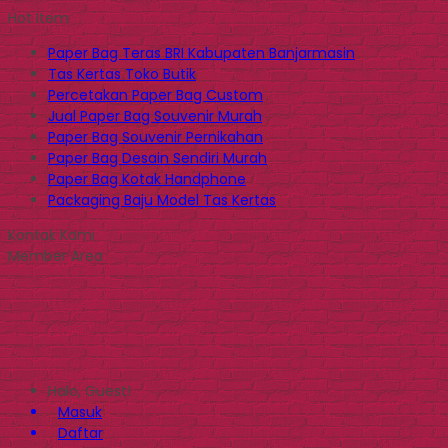
Hot Item
Paper Bag Teras BRI Kabupaten Banjarmasin
Tas Kertas Toko Butik
Percetakan Paper Bag Custom
Jual Paper Bag Souvenir Murah
Paper Bag Souvenir Pernikahan
Paper Bag Desain Sendiri Murah
Paper Bag Kotak Handphone
Packaging Baju Model Tas Kertas
Kontak Kami
Member Area
Halo, Guest!
Masuk
Daftar