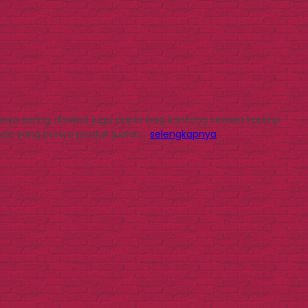
asanya sering disebut juga paper bag kantong semen karena
 Anda yang punya produk jualan…
selengkapnya