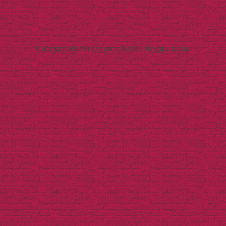
Buka jam 09.00 s/d jam 16.00 , Minggu tutup