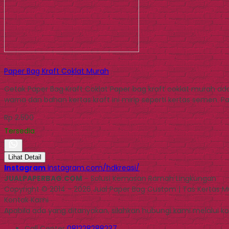
Paper Bag Kraft Coklat Murah
Cetak Paper Bag Kraft Coklat Paper bag kraft coklat murah ad
warna dan bahan kertas kraft ini mirip seperti kertas semen. 
Rp 2.500
Tersedia
Lihat Detail
Instagram
instagram.com/hdkreasi/
JUALPAPERBAG.COM
- Solusi Kemasan Ramah Lingkungan
Copyright © 2014 - 2026 Jual Paper Bag Custom | Tas Kertas 
Kontak Kami
Apabila ada yang ditanyakan, silahkan hubungi kami melalui kon
Call Center
081228288237