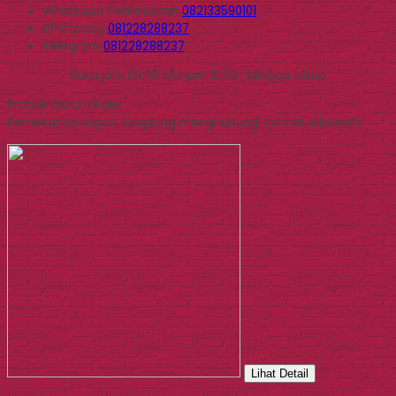
Whatsapp
Pemesanan
082133590101
Whatsapp
081228288237
Telegram
081228288237
Buka jam 09.00 s/d jam 16.00 , Minggu tutup
Produk Quick Order
Pemesanan dapat langsung menghubungi kontak dibawah:
Lihat Detail