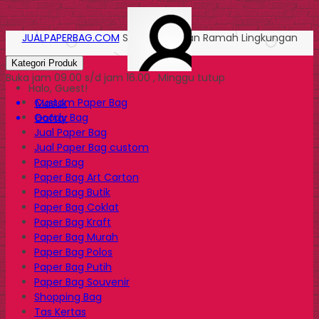
JUALPAPERBAG.COM
Solusi Kemasan Ramah Lingkungan
Kategori Produk
Buka jam 09.00 s/d jam 16.00 , Minggu tutup
Halo, Guest!
Custom Paper Bag
Masuk
Goody Bag
Daftar
Jual Paper Bag
Jual Paper Bag custom
Paper Bag
Paper Bag Art Carton
Paper Bag Butik
Paper Bag Coklat
Paper Bag Kraft
Paper Bag Murah
Paper Bag Polos
Paper Bag Putih
Paper Bag Souvenir
Shopping Bag
Tas Kertas