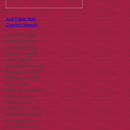
Jual Paper Bag
Custom Mewah
Jual Paper Bag
Custom Mewah
Jual paper bag
custom mewah
untuk wadah
souvenir atau buah
tangan bisa kami
buatkan dengan
harga yang
terjangkau. Paper
bag pertamina
seperti pada
contoh gambar
display, diproduksi
menggunakan
bahan kertas art