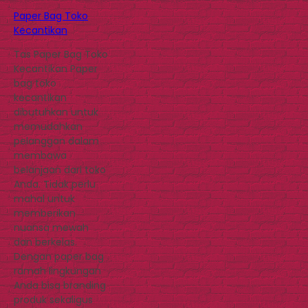
Paper Bag Toko
Kecantikan
Tas Paper Bag Toko
Kecantikan Paper
bag toko
kecantikan
dibutuhkan untuk
memudahkan
pelanggan dalam
membawa
belanjaan dari toko
Anda. Tidak perlu
mahal untuk
memberikan
nuansa mewah
dan berkelas.
Dengan paper bag
ramah lingkungan
Anda bisa branding
produk sekaligus