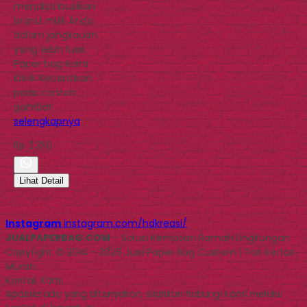
mendistribusikan
brand milik Anda
dalam jangkauan
yang lebih luas.
Paper bag Kaira
Klinik Kecantikan
pada contoh
gambar,…
selengkapnya
Rp 2.350
Lihat Detail
Instagram
instagram.com/hdkreasi/
JUALPAPERBAG.COM
- Solusi Kemasan Ramah Lingkungan
Copyright © 2014 - 2026 Jual Paper Bag Custom | Tas Kertas
Murah
Kontak Kami
Apabila ada yang ditanyakan, silahkan hubungi kami melalui