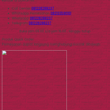
kontak di bawah ini.
Call Center
081228288237
Whatsapp
Pemesanan
082133590101
Whatsapp
081228288237
Telegram
081228288237
Buka jam 09.00 s/d jam 16.00 , Minggu tutup
Produk Quick Order
Pemesanan dapat langsung menghubungi kontak dibawah: