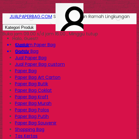
JUALPAPERBAG.COM
Solusi Kemasan Ramah Lingkungan
Kategori Produk
Buka jam 09.00 s/d jam 16.00 , Minggu tutup
Halo, Guest!
Custom Paper Bag
Masuk
Goody Bag
Daftar
Jual Paper Bag
Jual Paper Bag custom
Paper Bag
Paper Bag Art Carton
Paper Bag Butik
Paper Bag Coklat
Paper Bag Kraft
Paper Bag Murah
Paper Bag Polos
Paper Bag Putih
Paper Bag Souvenir
Shopping Bag
Tas Kertas