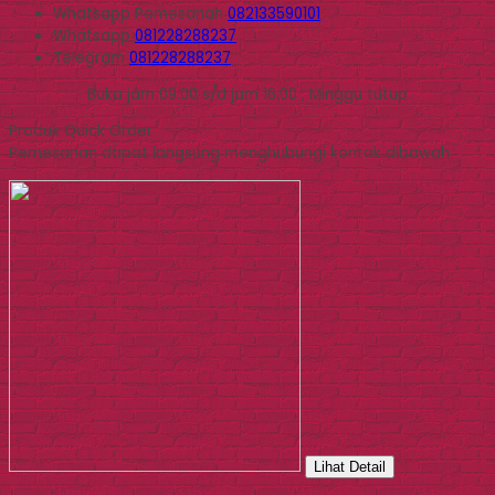
Whatsapp
Pemesanan
082133590101
Whatsapp
081228288237
Telegram
081228288237
Buka jam 09.00 s/d jam 16.00 , Minggu tutup
Produk Quick Order
Pemesanan dapat langsung menghubungi kontak dibawah:
Lihat Detail