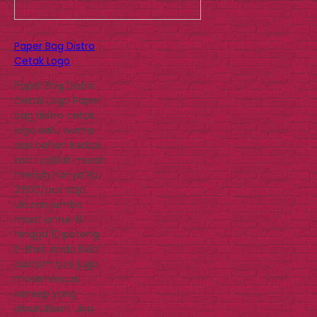
Paper Bag Distro
Cetak Logo
Paper Bag Distro
Cetak Logo Paper
bag distro cetak
logo satu warna
dari bahan kertas
kraft coklat murah
meriah hanya Rp.
2.500/pcs saja.
Ukuran jumbo
muat untuk 8
hingga 10 potong
t-shirt. Anda bisa
custom size juga
model sesuai
konsep yang
dibutuhkan. Jika