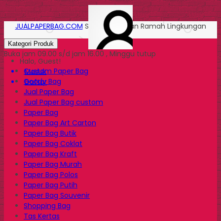
JUALPAPERBAG.COM
Solusi Kemasan Ramah Lingkungan
Kategori Produk
Buka jam 09.00 s/d jam 16.00 , Minggu tutup
Halo, Guest!
Custom Paper Bag
Masuk
Goody Bag
Daftar
Jual Paper Bag
Jual Paper Bag custom
Paper Bag
Paper Bag Art Carton
Paper Bag Butik
Paper Bag Coklat
Paper Bag Kraft
Paper Bag Murah
Paper Bag Polos
Paper Bag Putih
Paper Bag Souvenir
Shopping Bag
Tas Kertas