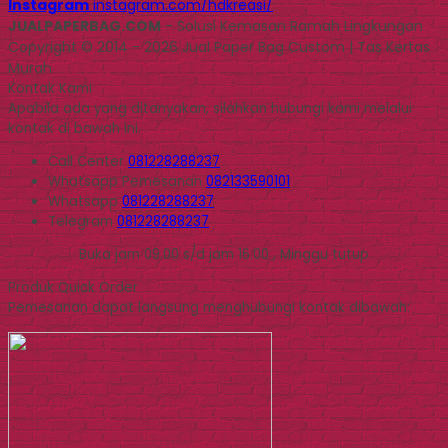
Instagram
instagram.com/hdkreasi/
JUALPAPERBAG.COM
- Solusi Kemasan Ramah Lingkungan
Copyright © 2014 - 2026 Jual Paper Bag Custom | Tas Kertas
Murah
Kontak Kami
Apabila ada yang ditanyakan, silahkan hubungi kami melalui
kontak di bawah ini.
Call Center
081228288237
Whatsapp
Pemesanan
082133590101
Whatsapp
081228288237
Telegram
081228288237
Buka jam 09.00 s/d jam 16.00 , Minggu tutup
Produk Quick Order
Pemesanan dapat langsung menghubungi kontak dibawah: