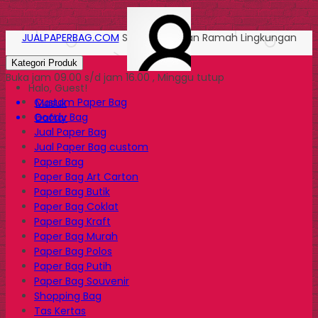
JUALPAPERBAG.COM
Solusi Kemasan Ramah Lingkungan
Kategori Produk
Buka jam 09.00 s/d jam 16.00 , Minggu tutup
Halo, Guest!
Custom Paper Bag
Masuk
Goody Bag
Daftar
Jual Paper Bag
Jual Paper Bag custom
Paper Bag
Paper Bag Art Carton
Paper Bag Butik
Paper Bag Coklat
Paper Bag Kraft
Paper Bag Murah
Paper Bag Polos
Paper Bag Putih
Paper Bag Souvenir
Shopping Bag
Tas Kertas