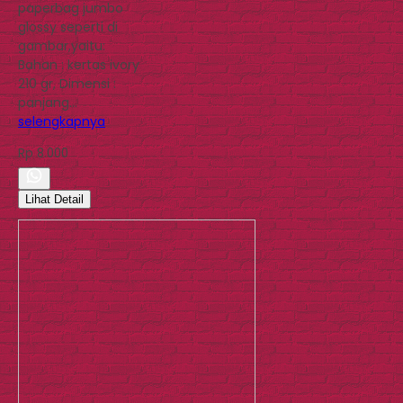
paperbag jumbo
glossy seperti di
gambar,yaitu:
Bahan : kertas ivory
210 gr, Dimensi :
panjang…
selengkapnya
Rp 8.000
Lihat Detail