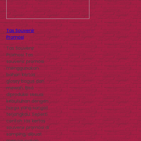
Tas Souvenir
Promosi
Tas Souvenir
Promosi Tas
souvenir promosi
menggunakan
bahan kertas
glossy bagus dan
mewah. Bisa
diproduksi sesuai
kebutuhan dengan
harga yang sangat
terjangkau. Seperti
contoh tas kertas
souvenir promosi di
samping, dibuat
menggunakan