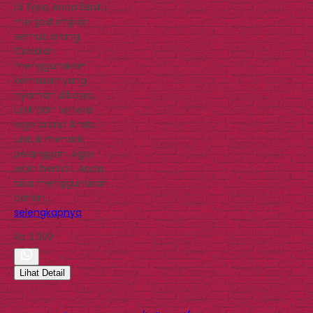
di Toko Anda tentu
menjadi impian
semua orang.
Cobalah
menggunakan
kemasan yang
nyaman dibawa,
unik dan tertera
logo brand Anda,
untuk menarik
pelanggan. Agar
lebih hemat, Anda
bisa menggunakan
bahan…
selengkapnya
Rp 2.000
Lihat Detail