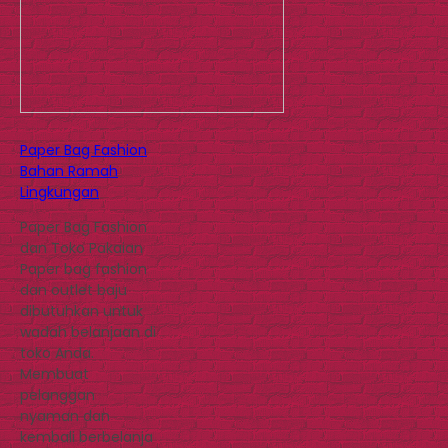
Paper Bag Fashion
Bahan Ramah
Lingkungan
Paper Bag Fashion
dan Toko Pakaian
Paper bag fashion
dan outlet baju
dibutuhkan untuk
wadah belanjaan di
toko Anda.
Membuat
pelanggan
nyaman dan
kembali berbelanja