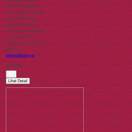
bahan kertas art
carton gramasi 210
grm. Finishing
glossy, dengan
ukuran panjang 25
x lebar alas 12 x
tinggi 35 cm, free
desain,…
selengkapnya
Rp 5.850
Lihat Detail