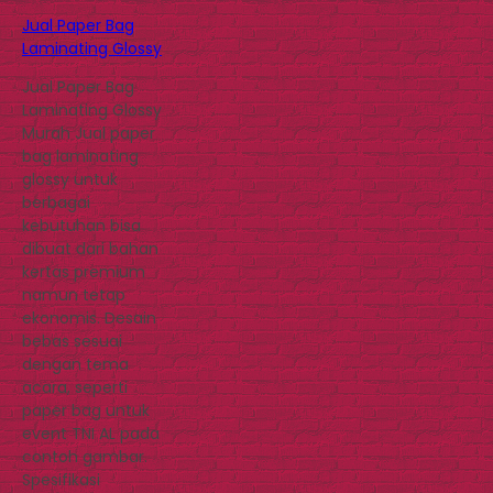
Jual Paper Bag
Laminating Glossy
Jual Paper Bag
Laminating Glossy
Murah Jual paper
bag laminating
glossy untuk
berbagai
kebutuhan bisa
dibuat dari bahan
kertas premium
namun tetap
ekonomis. Desain
bebas sesuai
dengan tema
acara, seperti
paper bag untuk
event TNI AL pada
contoh gambar.
Spesifikasi