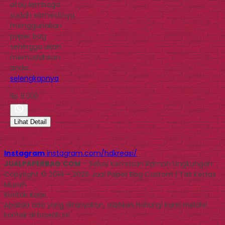
atau lembaga
sudah semestinya
menggunakan
paper bag
sehingga akan
memudahkan
anda…
selengkapnya
Rp 8.000
Lihat Detail
Instagram
instagram.com/hdkreasi/
JUALPAPERBAG.COM
- Solusi Kemasan Ramah Lingkungan
Copyright © 2014 - 2026 Jual Paper Bag Custom | Tas Kertas
Murah
Kontak Kami
Apabila ada yang ditanyakan, silahkan hubungi kami melalui
kontak di bawah ini.