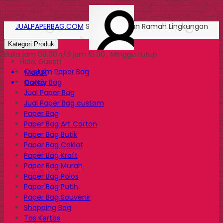
JUALPAPERBAG.COM
Solusi Kemasan Ramah Lingkungan
Kategori Produk
Buka jam 09.00 s/d jam 16.00 , Minggu tutup
Halo, Guest!
Custom Paper Bag
Masuk
Goody Bag
Daftar
Jual Paper Bag
Jual Paper Bag custom
Paper Bag
Paper Bag Art Carton
Paper Bag Butik
Paper Bag Coklat
Paper Bag Kraft
Paper Bag Murah
Paper Bag Polos
Paper Bag Putih
Paper Bag Souvenir
Shopping Bag
Tas Kertas