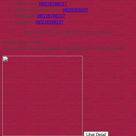
Call Center
081228288237
Whatsapp
Pemesanan
082133590101
Whatsapp
081228288237
Telegram
081228288237
Buka jam 09.00 s/d jam 16.00 , Minggu tutup
Produk Quick Order
Pemesanan dapat langsung menghubungi kontak dibawah:
Lihat Detail