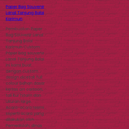
Paper Bag Souvenir
Lanal Tanjung Balai
Karimun
Pembuatan Paper
Bag Souvenir Lanal
Tanjung Balai
Karimun Custom
Paper bag souvenir
Lanal Tanjung Balai
ini kami buat
dengan custom
design dicetak full
colour bahan dasar
kertas art cartoon,
tali kur hitam dan
ukuran large.
Acara-acara resmi
seperti acara yang
dilakukan oleh
Pemerintah, dinas