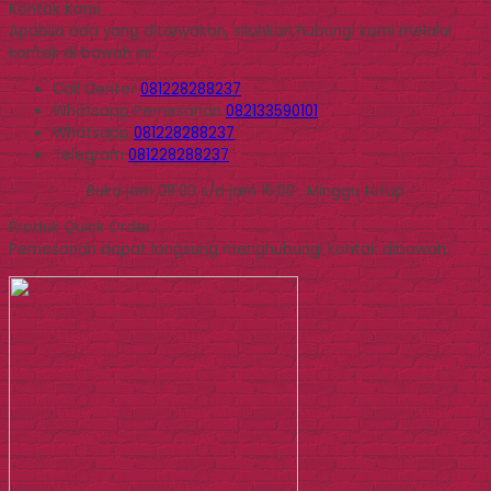
Kontak Kami
Apabila ada yang ditanyakan, silahkan hubungi kami melalui
kontak di bawah ini.
Call Center
081228288237
Whatsapp
Pemesanan
082133590101
Whatsapp
081228288237
Telegram
081228288237
Buka jam 09.00 s/d jam 16.00 , Minggu tutup
Produk Quick Order
Pemesanan dapat langsung menghubungi kontak dibawah: