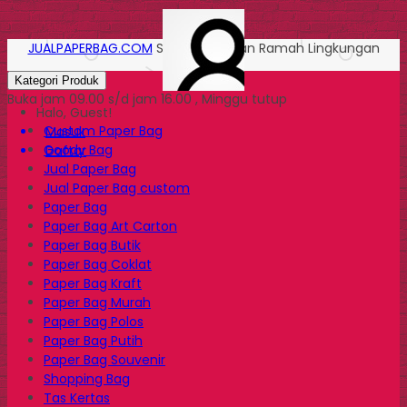
JUALPAPERBAG.COM
Solusi Kemasan Ramah Lingkungan
Kategori Produk
Buka jam 09.00 s/d jam 16.00 , Minggu tutup
Halo, Guest!
Custom Paper Bag
Masuk
Goody Bag
Daftar
Jual Paper Bag
Jual Paper Bag custom
Paper Bag
Paper Bag Art Carton
Paper Bag Butik
Paper Bag Coklat
Paper Bag Kraft
Paper Bag Murah
Paper Bag Polos
Paper Bag Putih
Paper Bag Souvenir
Shopping Bag
Tas Kertas