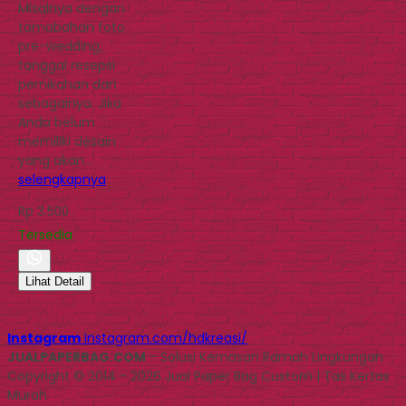
Misalnya dengan
tamabahan foto
pre-wedding,
tanggal resepsi
pernikahan dan
sebagainya. Jika
Anda belum
memiliki desain
yang akan…
selengkapnya
Rp 3.500
Tersedia
Lihat Detail
Instagram
instagram.com/hdkreasi/
JUALPAPERBAG.COM
- Solusi Kemasan Ramah Lingkungan
Copyright © 2014 - 2026 Jual Paper Bag Custom | Tas Kertas
Murah