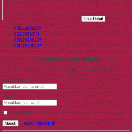
Lihat Detail
081228288237
082133590101
081228288237
081228288237
Masuk ke akun Anda
Selamat datang kembali, silahkan login ke akun Anda.
Alamat Email
Password
Ingat Saya
Lupa Password?
Masuk