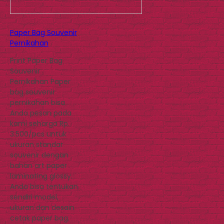
Paper Bag Souvenir
Pernikahan
Print Paper Bag
Souvenir
Pernikahan Paper
bag souvenir
pernikahan bisa
Anda pesan pada
kami seharga Rp.
3.500/pcs untuk
ukuran standar
souvenir dengan
bahan art paper
laminating glossy.
Anda bisa tentukan
sendiri model,
ukuran dan desain
cetak paper bag.