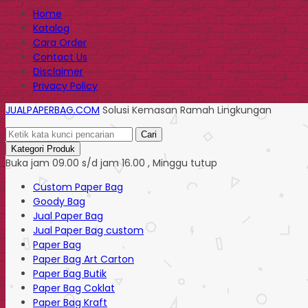
Home
Katalog
Cara Order
Contact Us
Disclaimer
Privacy Policy
JUALPAPERBAG.COM
Solusi Kemasan Ramah Lingkungan
Cari
Kategori Produk
Buka jam 09.00 s/d jam 16.00 , Minggu tutup
Custom Paper Bag
Goody Bag
Jual Paper Bag
Jual Paper Bag custom
Paper Bag
Paper Bag Art Carton
Paper Bag Butik
Paper Bag Coklat
Paper Bag Kraft