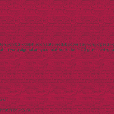
oh gambar adalah salah satu produk paper bag yang dipesan oleh
han yang digunakannya adalah kertas kraft 120 gram sehingga ha
Murah
tak di bawah ini.