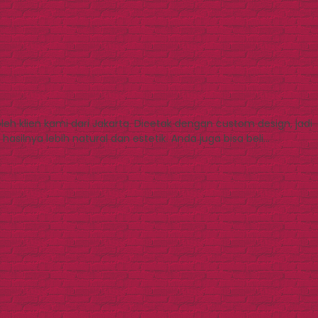
 klien kami dari Jakarta. Dicetak dengan custom design, jadi
silnya lebih natural dan estetik. Anda juga bisa beli…