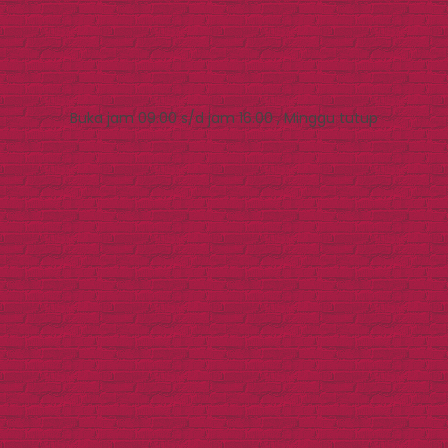
Buka jam 09.00 s/d jam 16.00 , Minggu tutup