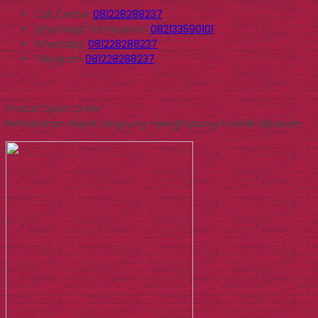
Call Center
081228288237
Whatsapp
Pemesanan
082133590101
Whatsapp
081228288237
Telegram
081228288237
Produk Quick Order
Pemesanan dapat langsung menghubungi kontak dibawah: