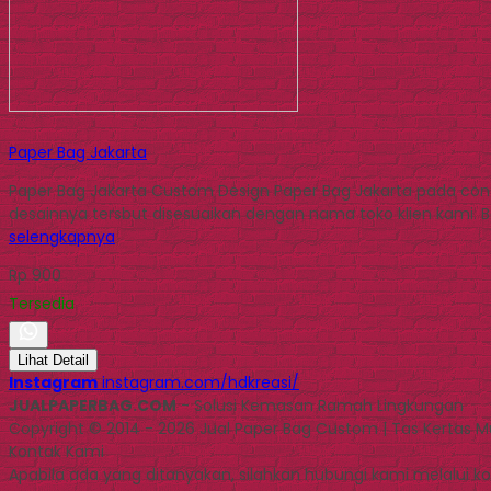
Paper Bag Jakarta
Paper Bag Jakarta Custom Design Paper Bag Jakarta pada cont
desainnya tersbut disesuaikan dengan nama toko klien kami. Ba
selengkapnya
Rp 900
Tersedia
Lihat Detail
Instagram
instagram.com/hdkreasi/
JUALPAPERBAG.COM
- Solusi Kemasan Ramah Lingkungan
Copyright © 2014 - 2026 Jual Paper Bag Custom | Tas Kertas 
Kontak Kami
Apabila ada yang ditanyakan, silahkan hubungi kami melalui kon