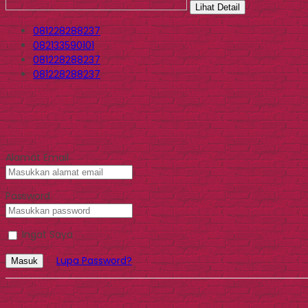
Lihat Detail
081228288237
082133590101
081228288237
081228288237
Alamat Email
Password
Ingat Saya
Lupa Password?
Masuk