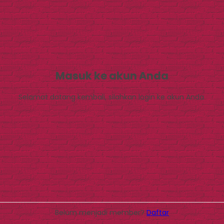
Masuk ke akun Anda
Selamat datang kembali, silahkan login ke akun Anda.
Belum menjadi member?
Daftar