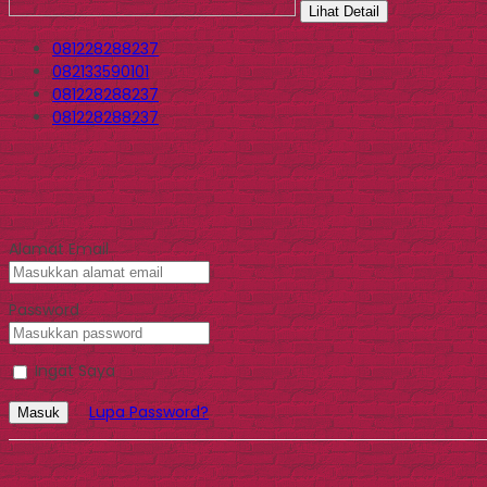
Lihat Detail
081228288237
082133590101
081228288237
081228288237
Alamat Email
Password
Ingat Saya
Lupa Password?
Masuk