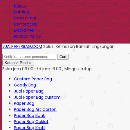
Home
Katalog
Cara Order
Contact Us
Disclaimer
Privacy Policy
JUALPAPERBAG.COM
Solusi Kemasan Ramah Lingkungan
Cari
Kategori Produk
Buka jam 09.00 s/d jam 16.00 , Minggu tutup
Custom Paper Bag
Goody Bag
Jual Paper Bag
Jual Paper Bag custom
Paper Bag
Paper Bag Art Carton
Paper Bag Butik
Paper Bag Coklat
Paper Bag Kraft