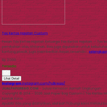
Tas Kertas Hajatan Custom
Pesan Tas Kertas Hajatan Keluarga Tas Kertas Hajatan – Tas 
pernikahan atau khitanan. Bisa juga digunakan untuk kebutuha
kantong plastik, juga memberikan kesan tersendiri…
selengkap
Rp 2.000
Tersedia
Lihat Detail
Instagram
instagram.com/hdkreasi/
JUALPAPERBAG.COM
- Solusi Kemasan Ramah Lingkungan
Copyright © 2014 - 2026 Jual Paper Bag Custom | Tas Kertas 
Kontak Kami
Apabila ada yang ditanyakan, silahkan hubungi kami melalui kon