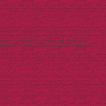
asanya digunakan untuk acara keluarga seperti acara
rtas kotak hajatan ini, selain bisa mengurangi limbah