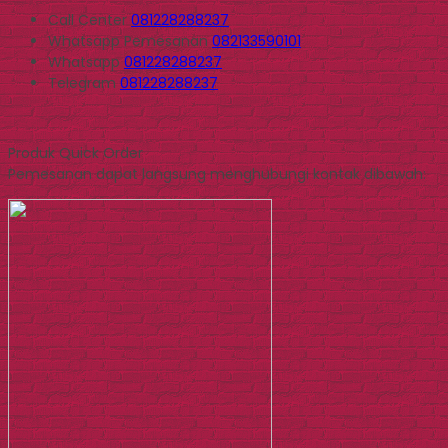
Call Center
081228288237
Whatsapp
Pemesanan
082133590101
Whatsapp
081228288237
Telegram
081228288237
Produk Quick Order
Pemesanan dapat langsung menghubungi kontak dibawah: