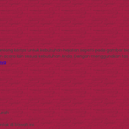
kantong kertas untuk kebutuhan hajatan seperti pada gambar bi
n acara lain sesuai kebutuhan Anda. Dengan menggunakan tas ke
nya
Murah
tak di bawah ini.