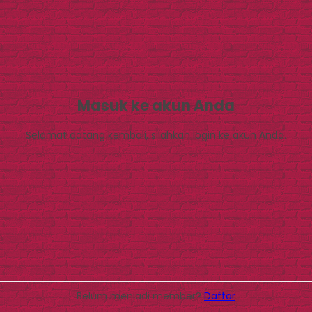
Masuk ke akun Anda
Selamat datang kembali, silahkan login ke akun Anda.
Belum menjadi member?
Daftar