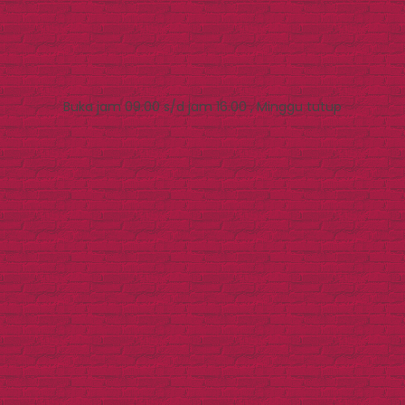
Buka jam 09.00 s/d jam 16.00 , Minggu tutup