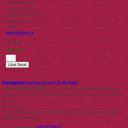
kertas kraft ini
sangat cocok
untuk Anda yang
punya produk
jualan…
selengkapnya
Rp 2.500
Tersedia
Lihat Detail
Instagram
instagram.com/hdkreasi/
JUALPAPERBAG.COM
- Solusi Kemasan Ramah Lingkungan
Copyright © 2014 - 2026 Jual Paper Bag Custom | Tas Kertas
Murah
Kontak Kami
Apabila ada yang ditanyakan, silahkan hubungi kami melalui
kontak di bawah ini.
Call Center
081228288237