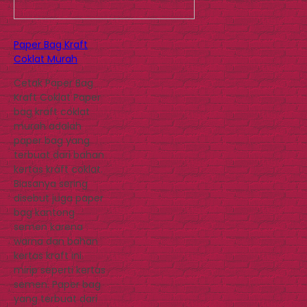
Paper Bag Kraft
Coklat Murah
Cetak Paper Bag
Kraft Coklat Paper
bag kraft coklat
murah adalah
paper bag yang
terbuat dari bahan
kertas kraft coklat.
Biasanya sering
disebut juga paper
bag kantong
semen karena
warna dan bahan
kertas kraft ini
mirip seperti kertas
semen. Paper bag
yang terbuat dari