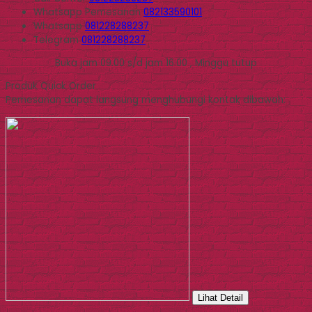
Whatsapp
Pemesanan
082133590101
Whatsapp
081228288237
Telegram
081228288237
Buka jam 09.00 s/d jam 16.00 , Minggu tutup
Produk Quick Order
Pemesanan dapat langsung menghubungi kontak dibawah:
Lihat Detail