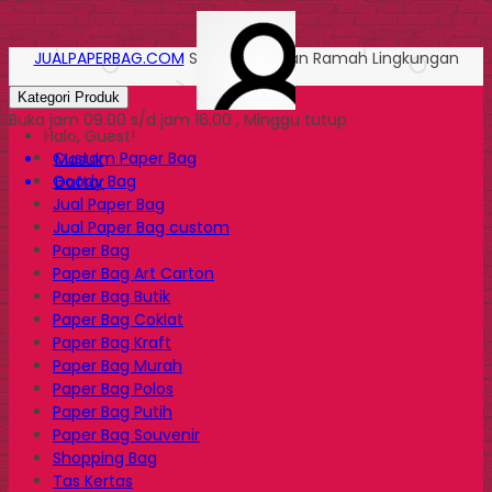
JUALPAPERBAG.COM
Solusi Kemasan Ramah Lingkungan
Kategori Produk
Buka jam 09.00 s/d jam 16.00 , Minggu tutup
Halo, Guest!
Custom Paper Bag
Masuk
Goody Bag
Daftar
Jual Paper Bag
Jual Paper Bag custom
Paper Bag
Paper Bag Art Carton
Paper Bag Butik
Paper Bag Coklat
Paper Bag Kraft
Paper Bag Murah
Paper Bag Polos
Paper Bag Putih
Paper Bag Souvenir
Shopping Bag
Tas Kertas