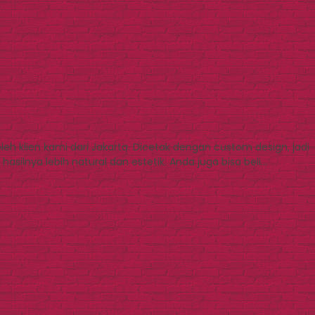
 klien kami dari Jakarta. Dicetak dengan custom design, jadi
silnya lebih natural dan estetik. Anda juga bisa beli…