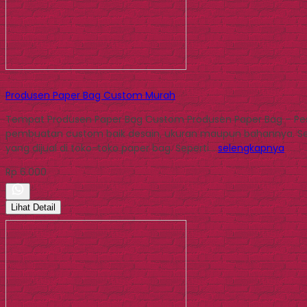
Produsen Paper Bag Custom Murah
Tempat Produsen Paper Bag Custom Produsen Paper Bag – Pes
pembuatan custom baik desain, ukuran maupun bahannya. Sela
yang dijual di toko-toko paper bag. Seperti…
selengkapnya
Rp 6.000
Lihat Detail