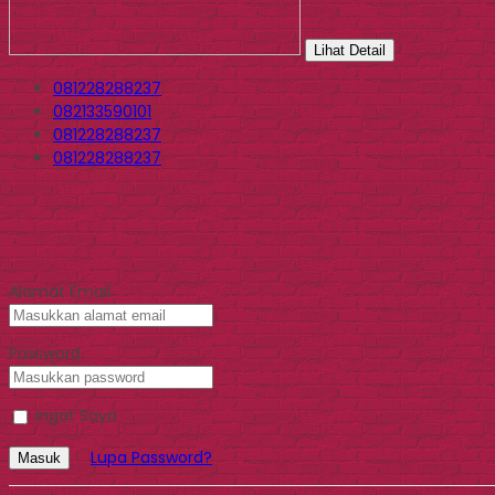
Lihat Detail
081228288237
082133590101
081228288237
081228288237
Alamat Email
Password
Ingat Saya
Lupa Password?
Masuk