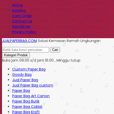
Home
Katalog
Cara Order
Contact Us
Disclaimer
Privacy Policy
JUALPAPERBAG.COM
Solusi Kemasan Ramah Lingkungan
Cari
Kategori Produk
Buka jam 09.00 s/d jam 16.00 , Minggu tutup
Custom Paper Bag
Goody Bag
Jual Paper Bag
Jual Paper Bag custom
Paper Bag
Paper Bag Art Carton
Paper Bag Butik
Paper Bag Coklat
Paper Bag Kraft