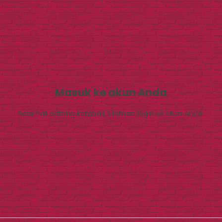
Masuk ke akun Anda
Selamat datang kembali, silahkan login ke akun Anda.