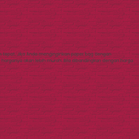
 tepat. Jika Anda menginginkan paper bag dengan
harganya akan lebih murah. Bila dibandingkan dengan harga