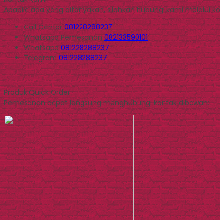
Apabila ada yang ditanyakan, silahkan hubungi kami melalui kon
Call Center
081228288237
Whatsapp
Pemesanan
082133590101
Whatsapp
081228288237
Telegram
081228288237
Produk Quick Order
Pemesanan dapat langsung menghubungi kontak dibawah: