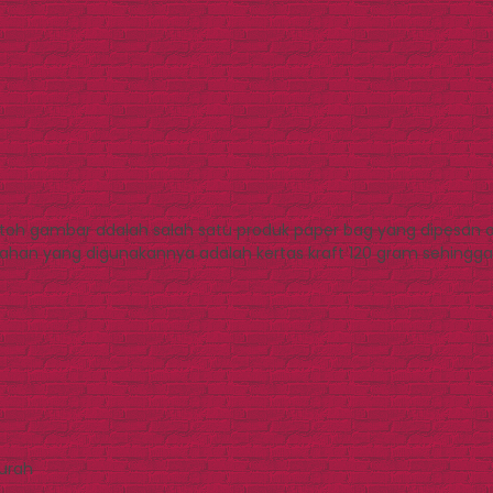
oh gambar adalah salah satu produk paper bag yang dipesan oleh
han yang digunakannya adalah kertas kraft 120 gram sehingga ha
Murah