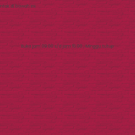
tak di bawah ini.
Buka jam 09.00 s/d jam 16.00 , Minggu tutup