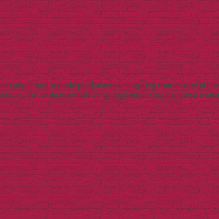
an paper bag kepada produsennya langsung merupakan pilihan
in itu, jika Anda membeli langsung kepada produsennya maka 