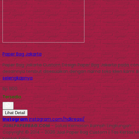
Paper Bag Jakarta
Paper Bag Jakarta Custom Design Paper Bag Jakarta pada cont
desainnya tersbut disesuaikan dengan nama toko klien kami. Ba
selengkapnya
Rp 900
Tersedia
Lihat Detail
Instagram
instagram.com/hdkreasi/
JUALPAPERBAG.COM
- Solusi Kemasan Ramah Lingkungan
Copyright © 2014 - 2026 Jual Paper Bag Custom | Tas Kertas 
Kontak Kami