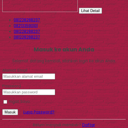
Lihat Detail
081228288237
082133590101
081228288237
081228288237
Masuk ke akun Anda
Selamat datang kembali, silahkan login ke akun Anda.
Alamat Email
Password
Ingat Saya
Lupa Password?
Masuk
Belum menjadi member?
Daftar