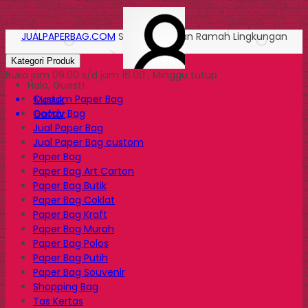
JUALPAPERBAG.COM
Solusi Kemasan Ramah Lingkungan
Kategori Produk
Buka jam 09.00 s/d jam 16.00 , Minggu tutup
Halo, Guest!
Custom Paper Bag
Masuk
Goody Bag
Daftar
Jual Paper Bag
Jual Paper Bag custom
Paper Bag
Paper Bag Art Carton
Paper Bag Butik
Paper Bag Coklat
Paper Bag Kraft
Paper Bag Murah
Paper Bag Polos
Paper Bag Putih
Paper Bag Souvenir
Shopping Bag
Tas Kertas