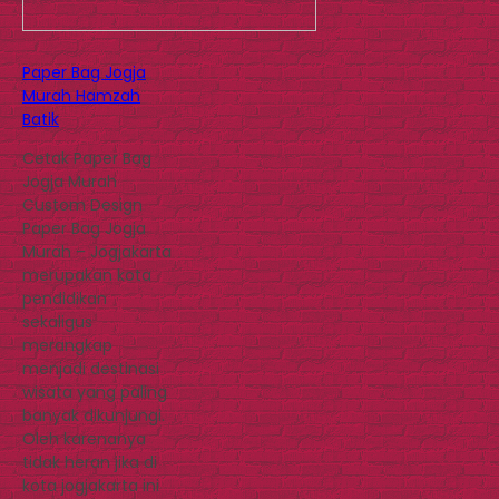
Paper Bag Jogja
Murah Hamzah
Batik
Cetak Paper Bag
Jogja Murah
Custom Design
Paper Bag Jogja
Murah – Jogjakarta
merupakan kota
pendidikan
sekaligus
merangkap
menjadi destinasi
wisata yang paling
banyak dikunjungi.
Oleh karenanya
tidak heran jika di
kota jogjakarta ini