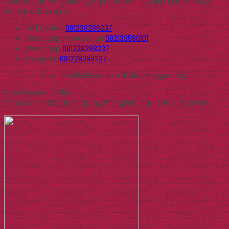
Apabila ada yang ditanyakan, silahkan hubungi kami melalui
kontak di bawah ini.
Call Center
081228288237
Whatsapp
Pemesanan
082133590101
Whatsapp
081228288237
Telegram
081228288237
Buka jam 09.00 s/d jam 16.00 , Minggu tutup
Produk Quick Order
Pemesanan dapat langsung menghubungi kontak dibawah: