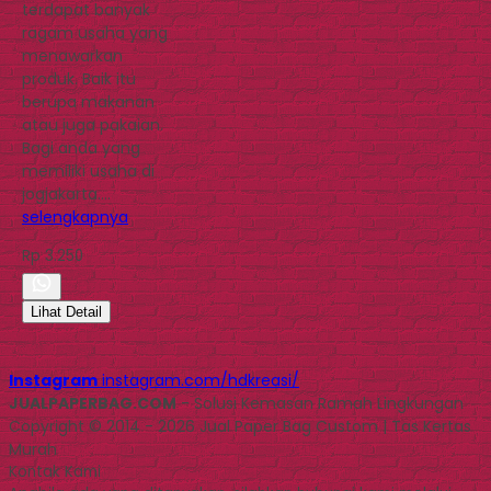
terdapat banyak
ragam usaha yang
menawarkan
produk. Baik itu
berupa makanan
atau juga pakaian.
Bagi anda yang
memiliki usaha di
jogjakarta….
selengkapnya
Rp 3.250
Lihat Detail
Instagram
instagram.com/hdkreasi/
JUALPAPERBAG.COM
- Solusi Kemasan Ramah Lingkungan
Copyright © 2014 - 2026 Jual Paper Bag Custom | Tas Kertas
Murah
Kontak Kami