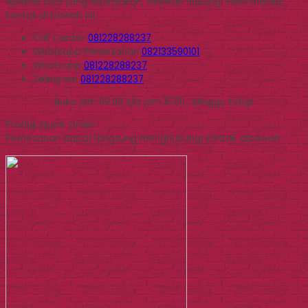
Apabila ada yang ditanyakan, silahkan hubungi kami melalui
kontak di bawah ini.
Call Center
081228288237
Whatsapp
Pemesanan
082133590101
Whatsapp
081228288237
Telegram
081228288237
Buka jam 09.00 s/d jam 16.00 , Minggu tutup
Produk Quick Order
Pemesanan dapat langsung menghubungi kontak dibawah: