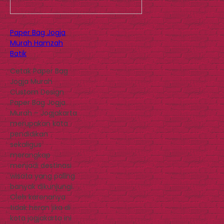
Paper Bag Jogja
Murah Hamzah
Batik
Cetak Paper Bag
Jogja Murah
Custom Design
Paper Bag Jogja
Murah – Jogjakarta
merupakan kota
pendidikan
sekaligus
merangkap
menjadi destinasi
wisata yang paling
banyak dikunjungi.
Oleh karenanya
tidak heran jika di
kota jogjakarta ini