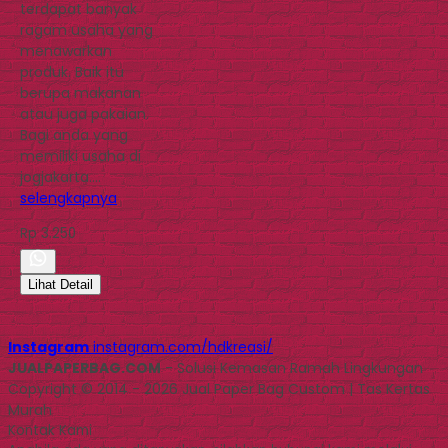
terdapat banyak
ragam usaha yang
menawarkan
produk. Baik itu
berupa makanan
atau juga pakaian.
Bagi anda yang
memiliki usaha di
jogjakarta….
selengkapnya
Rp 3.250
Lihat Detail
Instagram
instagram.com/hdkreasi/
JUALPAPERBAG.COM
- Solusi Kemasan Ramah Lingkungan
Copyright © 2014 - 2026 Jual Paper Bag Custom | Tas Kertas
Murah
Kontak Kami