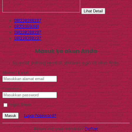
Lihat Detail
081228288237
082133590101
081228288237
081228288237
Masuk ke akun Anda
Selamat datang kembali, silahkan login ke akun Anda.
Alamat Email
Password
Ingat Saya
Lupa Password?
Masuk
Belum menjadi member?
Daftar