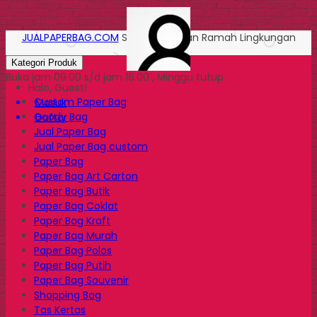
JUALPAPERBAG.COM
Solusi Kemasan Ramah Lingkungan
Kategori Produk
Buka jam 09.00 s/d jam 16.00 , Minggu tutup
Halo, Guest!
Custom Paper Bag
Masuk
Goody Bag
Daftar
Jual Paper Bag
Jual Paper Bag custom
Paper Bag
Paper Bag Art Carton
Paper Bag Butik
Paper Bag Coklat
Paper Bag Kraft
Paper Bag Murah
Paper Bag Polos
Paper Bag Putih
Paper Bag Souvenir
Shopping Bag
Tas Kertas