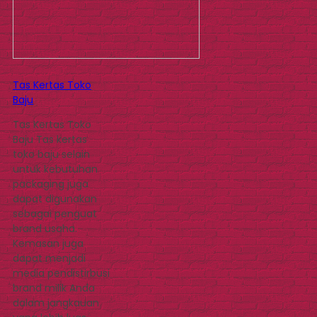
Tas Kertas Toko
Baju
Tas Kertas Toko
Baju Tas kertas
toko baju selain
untuk kebutuhan
packaging juga
dapat digunakan
sebagai penguat
brand usaha.
Kemasan juga
dapat menjadi
media pendistirbusi
brand milik Anda
dalam jangkauan