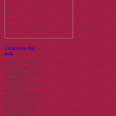
Cetak Paper Bag
Butik
Cetak Paper Bag
Butik Ramah
Lingkungan Cetak
Paper Bag Butik –
Tas kantong paper
bag untuk
kemasan butik bisa
diproduksi dari
bahan kertas daur
ulang yang ramah