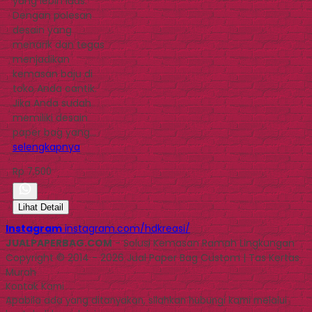
yang lebih luas.
Dengan polesan
desain yang
menarik dan tegas
menjadikan
kemasan baju di
toko Anda cantik.
Jika Anda sudah
memiliki desain
paper bag yang…
selengkapnya
Rp 7.500
Lihat Detail
Instagram
instagram.com/hdkreasi/
JUALPAPERBAG.COM
- Solusi Kemasan Ramah Lingkungan
Copyright © 2014 - 2026 Jual Paper Bag Custom | Tas Kertas
Murah
Kontak Kami
Apabila ada yang ditanyakan, silahkan hubungi kami melalui