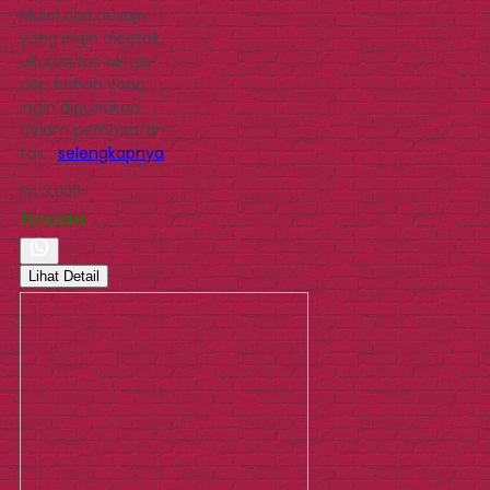
Mulai dari desain
yang ingin dicetak,
ukuran tas kertas
dan bahan yang
ingin digunakan
dalam pembuatan
tas…
selengkapnya
Rp 3.000
Tersedia
Lihat Detail