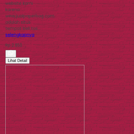
website kami
karena
www.jualpaperbag.com
adalah situs
tempat beli tas…
selengkapnya
Rp 2.850
Lihat Detail