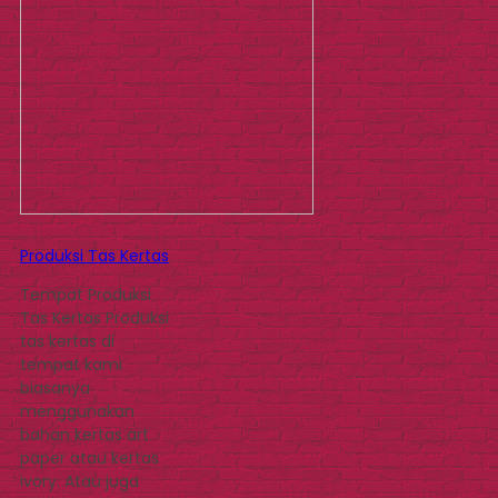
Produksi Tas Kertas
Tempat Produksi
Tas Kertas Produksi
tas kertas di
tempat kami
biasanya
menggunakan
bahan kertas art
paper atau kertas
ivory. Atau juga