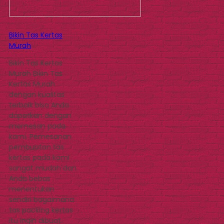
Bikin Tas Kertas
Murah
Bikin Tas Kertas
Murah Bikin Tas
Kertas Murah
dengan kualitas
terbaik bisa Anda
dapatkan dengan
memesan pada
kami. Pemesanan
pembuatan tas
kertas pada kami
sangat mudah dan
Anda bebas
menentukan
sendiri bagaimana
tas packing kertas
itu ingin dibuat.