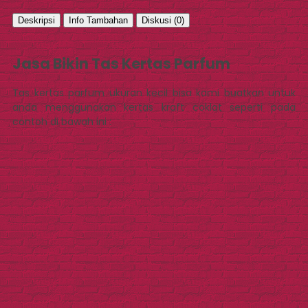
Deskripsi
Info Tambahan
Diskusi (0)
Jasa Bikin Tas Kertas Parfum
Tas kertas parfum ukuran kecil bisa kami buatkan untuk
anda menggunakan kertas kraft coklat seperti pada
contoh di bawah ini :