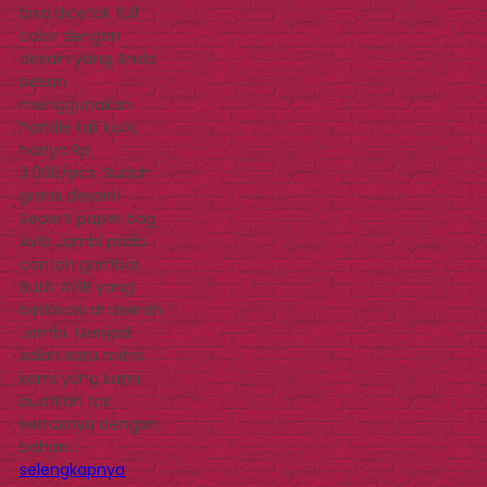
bisa dicetak full
color dengan
desain yang Anda
pesan
menggunakan
handle tali koor,
hanya Rp.
3.000/pcs. Sudah
gratis desain!
Seperti paper bag
Avib Jambi pada
contoh gambar.
Butik AVIB yang
berlokasi di daerah
Jambi. Menjadi
salah satu mitra
kami yang kami
buatkan tas
kertasnya dengan
bahan…
selengkapnya