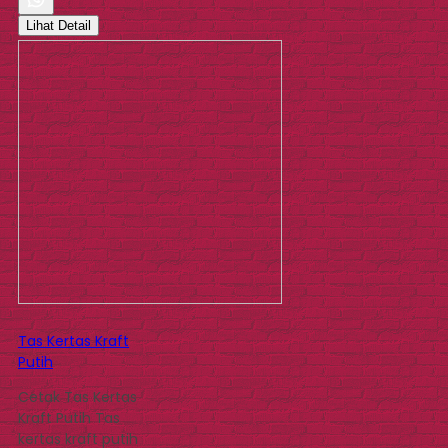
Lihat Detail
Tas Kertas Kraft
Putih
Cetak Tas Kertas
Kraft Putih Tas
kertas kraft putih