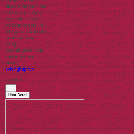
disebut dengan tas
kertas atau paper
bag polos. Model
polosan seperti ini
banyak disukai oleh
customer kami
yang
menginginkan tas
kertas dengan
biaya…
selengkapnya
Rp 1.500
Lihat Detail