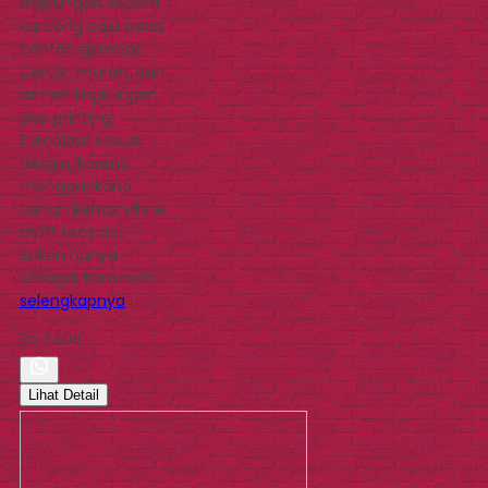
lingkungan seperti
kantong baju pada
contoh gambar.
Cantik, murah, dan
ramah lingkungan.
Bisa printing
fullcolour sesuai
desain, karena
menggunkana
bahan kertas white
craft recycle.
Bukan hanya
sebagai kemasan…
selengkapnya
Rp 3.500
Lihat Detail