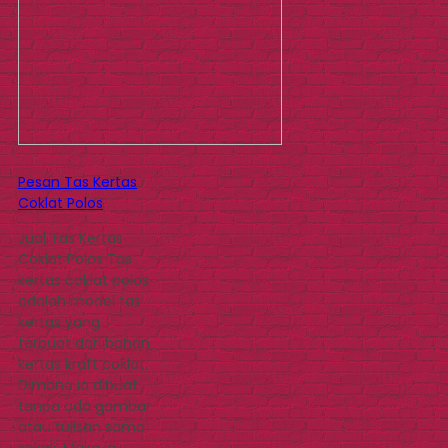
Pesan Tas Kertas
Coklat Polos
Jual Tas Kertas
Coklat Polos Tas
kertas coklat polos
adalah model tas
kertas yang
terbuat dari bahan
kertas kraft coklat.
Dimana ia dibuat
tanpa ada gambar
atau tulisan sama
sekali. Maka ia