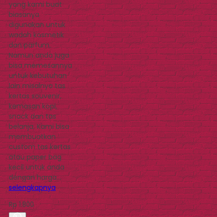
yang kami buat
biasanya
digunakan untuk
wadah kosmetik
dan parfum.
Namun anda juga
bisa memesannya
untuk kebutuhan
lain misalnya tas
kertas souvenir,
kemasan kopi,
snack dan tas
belanja. Kami bisa
membuatkan
custom tas kertas
atau paper bag
kecil untuk anda
dengan harga…
selengkapnya
Rp 1.800