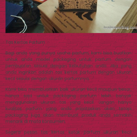
Tas Kertas Parfum
Bagi anda yang punya usaha parfum, kami bisa buatkan
untuk anda model packaging untuk parfum dengan
pembuatan sesuai dengan kebutuhan anda. Jika yang
anda inginkan adalah tas kertas parfum dengan ukuran
kecil sesuai dengan ukuran parfumnya.
Kami bisa membuatkan baik ukuran kecil maupun besar,
hanya saja untuk packaging parfum lebih banyak
menggunakan ukuran tas yang kecil. Jangan hanya
kualitas parfum yang anda prioritaskan akan tetapi
packaging juga akan membuat produk anda semakin
menarik di mata konsumen.
Segera pesan tas kertas kotak parfum ukuran kecil