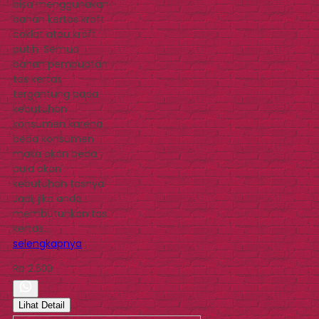
bisa menggunakan
bahan kertas kraft
coklat atau kraft
putih. Semua
bahan pembuatan
tas kertas
tergantung pada
kebutuhan
konsumen karena
beda konsumen
maka akan beda
pula akan
kebutuhan tasnya.
Jadi, jika anda
membutuhkan tas
kertas…
selengkapnya
Rp 2.500
Lihat Detail