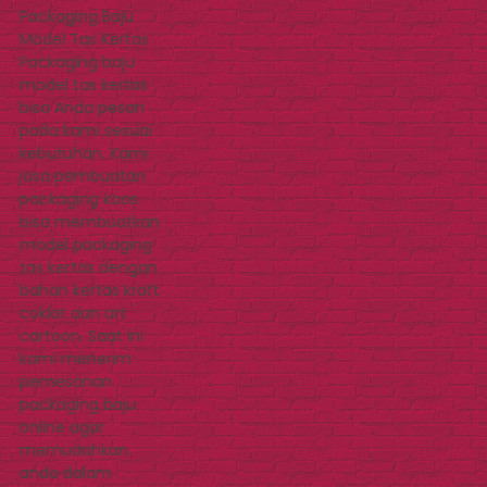
Packaging Baju
Model Tas Kertas
Packaging baju
model tas kertas
bisa Anda pesan
pada kami sesuai
kebutuhan. Kami
jasa pembuatan
packaging kaos
bisa membuatkan
model packaging
tas kertas dengan
bahan kertas kraft
coklat dan art
cartoon. Saat ini
kami menerim
pemesanan
packaging baju
online agar
memudahkan
anda dalam