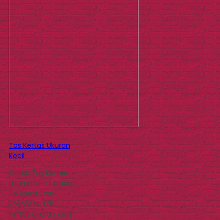
Tas Kertas Ukuran
Kecil
Cetak Tas Kertas
Ukuran Kecil Wadah
Souvenir Dan
Kosmetik Tas
kertas ukuran kecil