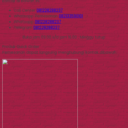
kontak di bawah ini.
Call Center
081228288237
Whatsapp
Pemesanan
082133590101
Whatsapp
081228288237
Telegram
081228288237
Buka jam 09.00 s/d jam 16.00 , Minggu tutup
Produk Quick Order
Pemesanan dapat langsung menghubungi kontak dibawah: