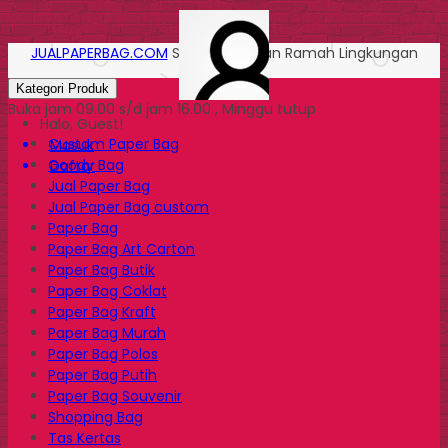
JUALPAPERBAG.COM
Solusi Kemasan Ramah Lingkungan
Kategori Produk
Buka jam 09.00 s/d jam 16.00 , Minggu tutup
Halo, Guest!
Custom Paper Bag
Masuk
Goody Bag
Daftar
Jual Paper Bag
Jual Paper Bag custom
Paper Bag
Paper Bag Art Carton
Paper Bag Butik
Paper Bag Coklat
Paper Bag Kraft
Paper Bag Murah
Paper Bag Polos
Paper Bag Putih
Paper Bag Souvenir
Shopping Bag
Tas Kertas