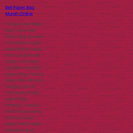
Beli Paper Bag
Murah Online
Tempat Beli Paper
Bag Online Beli
Paper Bag dimana, .
??? Munkin itulah
pertanyaan yang
muncul di benak
Anda manakala
hendak membeli
paper bag, namun
tidak tahu dimana
tempat untuk
membeli produk
paper bag
tersebut. Jika itu
pertanyaan yang
muncul maka
tepat sekali Anda
berkunjung ke