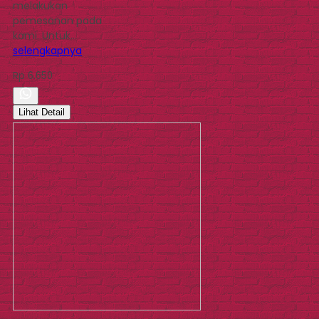
melakukan
pemesanan pada
kami. Untuk…
selengkapnya
Rp 6.650
Lihat Detail