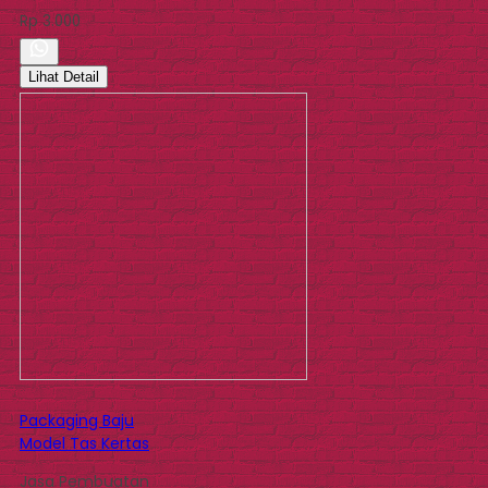
Rp 3.000
Lihat Detail
Packaging Baju
Model Tas Kertas
Jasa Pembuatan