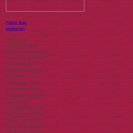
Paper Bag
Makanan
Paper Bag
Makanan Paper
bag makanan atau
tas kantong bahan
makanan bisa
diproduksi seperti
tas kertas
landscape pada
contoh gambar.
Tas kertas supplier
telur ini bisa
menjadi alternatif
kemasan produk
bahan makanan
yang sedang Anda
jual. Namun perlu