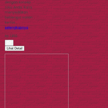
dengan konsep
toko Anda. Kami
menyediakan
beberapa varian
kertas…
selengkapnya
Rp 1.850
Lihat Detail