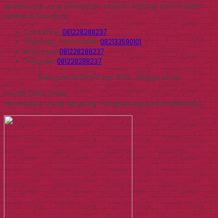
Apabila ada yang ditanyakan, silahkan hubungi kami melalui
kontak di bawah ini.
Call Center
081228288237
Whatsapp
Pemesanan
082133590101
Whatsapp
081228288237
Telegram
081228288237
Buka jam 09.00 s/d jam 16.00 , Minggu tutup
Produk Quick Order
Pemesanan dapat langsung menghubungi kontak dibawah: