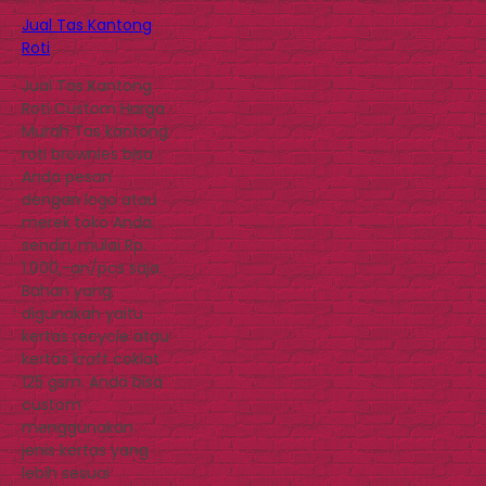
Jual Tas Kantong
Roti
Jual Tas Kantong
Roti Custom Harga
Murah Tas kantong
roti brownies bisa
Anda pesan
dengan logo atau
merek toko Anda
sendiri, mulai Rp.
1.000,-an/pcs saja.
Bahan yang
digunakan yaitu
kertas recycle atau
kertas kraft coklat
125 gsm. Anda bisa
custom
menggunakan
jenis kertas yang
lebih sesuai