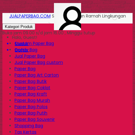
JUALPAPERBAG.COM
Solusi Kemasan Ramah Lingkungan
Kategori Produk
Buka jam 09.00 s/d jam 16.00 , Minggu tutup
Halo, Guest!
Custom Paper Bag
Masuk
Goody Bag
Daftar
Jual Paper Bag
Jual Paper Bag custom
Paper Bag
Paper Bag Art Carton
Paper Bag Butik
Paper Bag Coklat
Paper Bag Kraft
Paper Bag Murah
Paper Bag Polos
Paper Bag Putih
Paper Bag Souvenir
Shopping Bag
Tas Kertas