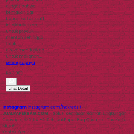
diingat bahwa
kemasan dari
bahan kertas kraft
ini dikhususkan
untuk produk
mentah sehingga
tidak
direkomendasikan
untuk makanan…
selengkapnya
Rp 3.000
Lihat Detail
Instagram
instagram.com/hdkreasi/
JUALPAPERBAG.COM
- Solusi Kemasan Ramah Lingkungan
Copyright © 2014 - 2026 Jual Paper Bag Custom | Tas Kertas
Murah
Kontak Kami