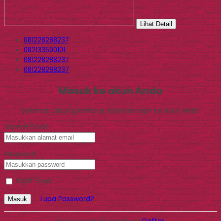
Lihat Detail
081228288237
082133590101
081228288237
081228288237
Masuk ke akun Anda
Selamat datang kembali, silahkan login ke akun Anda.
Alamat Email
Password
Ingat Saya
Lupa Password?
Masuk