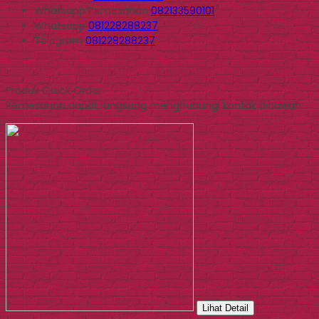
Whatsapp
Pemesanan
082133590101
Whatsapp
081228288237
Telegram
081228288237
Produk Quick Order
Pemesanan dapat langsung menghubungi kontak dibawah:
Lihat Detail