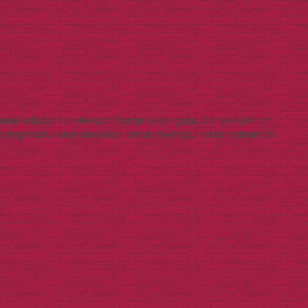
ai kebutuhan dengan harga terjangkau. Banyak pilihan
a inginkan, kami sarankan untuk menggunakan bahan art