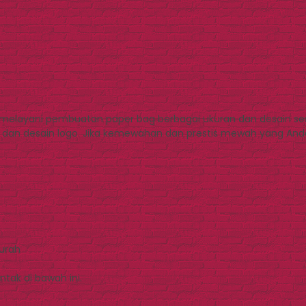
elayani pembuatan paper bag berbagai ukuran dan desain sesu
dan desain logo. Jika kemewahan dan prestis mewah yang And
Murah
tak di bawah ini.