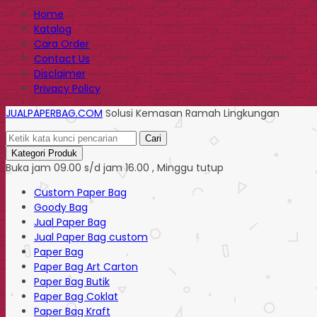
Home
Katalog
Cara Order
Contact Us
Disclaimer
Privacy Policy
JUALPAPERBAG.COM
Solusi Kemasan Ramah Lingkungan
Cari
Kategori Produk
Buka jam 09.00 s/d jam 16.00 , Minggu tutup
Custom Paper Bag
Goody Bag
Jual Paper Bag
Jual Paper Bag custom
Paper Bag
Paper Bag Art Carton
Paper Bag Butik
Paper Bag Coklat
Paper Bag Kraft