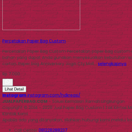
Percetakan Paper Bag Custom
Percetakan Paper Bag Custom Percetakan paper bag custom m
bahan yang dapat Anda gunakan menyesuaikan kebutuhan isi 
carton. Paper bag Anniversary Jogja Cty Mall…
selengkapnya
Rp 7.000
Lihat Detail
Instagram
instagram.com/hdkreasi/
JUALPAPERBAG.COM
- Solusi Kemasan Ramah Lingkungan
Copyright © 2014 - 2026 Jual Paper Bag Custom | Tas Kertas 
Kontak Kami
Apabila ada yang ditanyakan, silahkan hubungi kami melalui kon
Call Center
081228288237