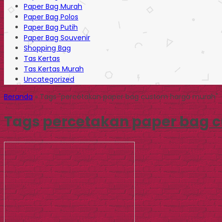
Paper Bag Murah
Paper Bag Polos
Paper Bag Putih
Paper Bag Souvenir
Shopping Bag
Tas Kertas
Tas Kertas Murah
Uncategorized
Beranda
»
Tags "percetakan paper bag custom harga murah"
Tags
percetakan paper bag 