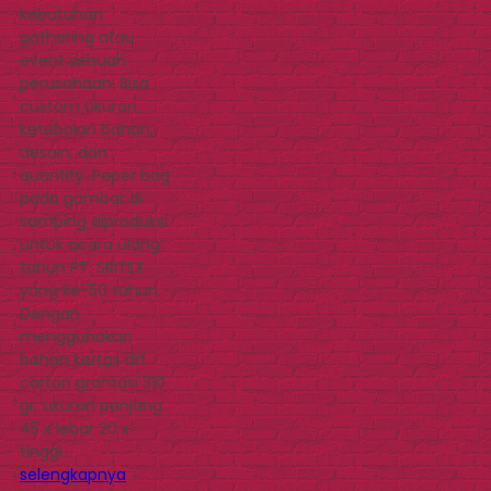
kebutuhan
gathering atau
event sebuah
perusahaan. Bisa
custom ukuran,
ketebalan bahan,
desain, dan
quantity. Paper bag
pada gambar di
samping diproduksi
untuk acara ulang
tahun PT. SRITEX
yang ke-50 tahun.
Dengan
menggunakan
bahan kertas art
carton gramasi 310
gr, ukuran panjang
45 x lebar 20 x
tinggi…
selengkapnya