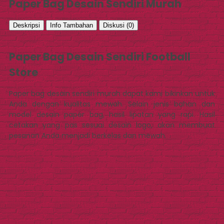
Paper Bag Desain Sendiri Murah
Deskripsi
Info Tambahan
Diskusi (0)
Paper Bag Desain Sendiri Football
Store
Paper bag desain sendiri murah dapat kami bikinkan untuk
Anda dengan kualitas mewah. Selain jenis bahan dan
model desain paper bag, hasil lipatan yang rapi. Hasil
cetakan yang pas sesuai desain logo, akan membuat
pesanan Anda menjadi berkelas dan mewah.