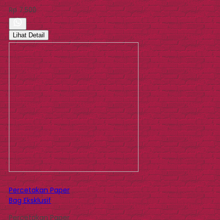
Rp 7.500
Lihat Detail
Percetakan Paper
Bag Eksklusif
Percetakan Paper