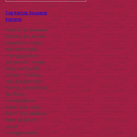
Tas Kertas Souvenir
Instansi
Tas Kertas Souvenir
Instansi Tas kertas
souvenir instansi
bisa diproduksi
menggunakan
bahan kraft coklat
atau kraft putih,
dengan hasilnya
cukup bagus dan
hemat. Akan tetapi
jika Anda
menginginkan
paper bag yang
kokoh dan eksklusif,
kami sarankan
untuk
menggunakan