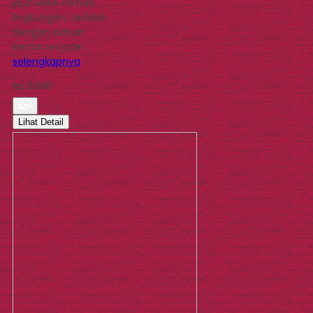
jauh lebih ramah
lingkungan, terlebih
dengan bahan
kertas recycle….
selengkapnya
Rp 5.500
Lihat Detail