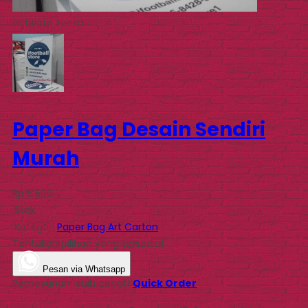
activate zoom
Paper Bag Desain Sendiri
Murah
Rp 8.500
Stok
Kategori
Paper Bag Art Carton
Tentukan pilihan yang tersedia!
Pesan via Whatsapp
Pemesanan lebih cepat!
Quick Order