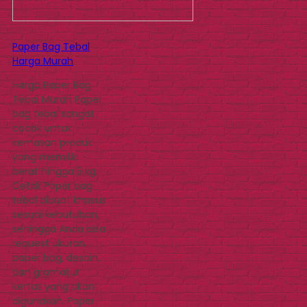
Paper Bag Tebal
Harga Murah
Harga Paper Bag
Tebal Murah Paper
bag tebal sangat
cocok untuk
kemasan produk
yang memiliki
berat hingga 5 kg.
Cetak Paper bag
tebal dibuat khusus
sesuai kebutuhan,
sehingga Anda bisa
request ukuran
paper bag, desain,
dan gramatur
kertas yang akan
digunakan. Paper