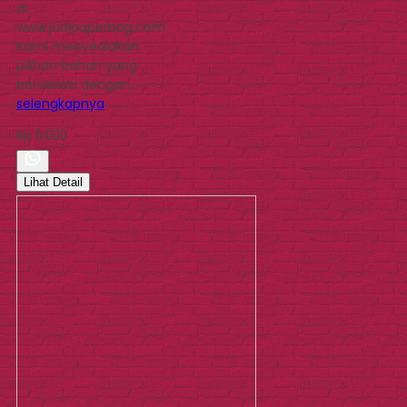
di
www.jualpaperbag.com.
Kami menyediakan
pilihan bahan yang
bervariasi dengan…
selengkapnya
Rp 6.000
Lihat Detail