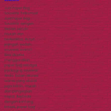
Jual Paper Bag
Souvenir Telkomsel
Jual Paper Bag
Souvenir dengan
desain sendiri
murah dan
berkualitas. Butuh
jinjingan wadah
souvenir event?
Bisa dicoba
menggunakan
paper bag sebagai
packaging souvenir
Anda. Selain akurasi
warna yang akurat
juga kokoh, murah
dan pengerjaan
cepat. Berbeda
dengan kantong
kresek, paper bag