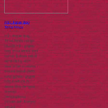
Print Paper Bag
Tinta Emas
Print Paper Bag
Tinta Emas Harga
Murah Print paper
bag tinta emas dari
bahan karton tebal
laminating doff
bisa order custom
sesuai kebutuhan.
Keunggulan paper
bag custom ini
Anda bisa dengan
leluasa
personalisasi
desain dan konsep
sesuai