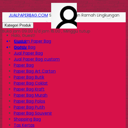
JUALPAPERBAG.COM
Solusi Kemasan Ramah Lingkungan
Kategori Produk
Buka jam 09.00 s/d jam 16.00 , Minggu tutup
Halo, Guest!
Custom Paper Bag
Masuk
Goody Bag
Daftar
Jual Paper Bag
Jual Paper Bag custom
Paper Bag
Paper Bag Art Carton
Paper Bag Butik
Paper Bag Coklat
Paper Bag Kraft
Paper Bag Murah
Paper Bag Polos
Paper Bag Putih
Paper Bag Souvenir
Shopping Bag
Tas Kertas