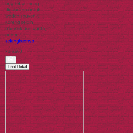
bag tebal sering
digunakan untuk
wadah souvenir.
Karena selain
menarik dan cantik,
paper…
selengkapnya
Rp 6.500
Lihat Detail