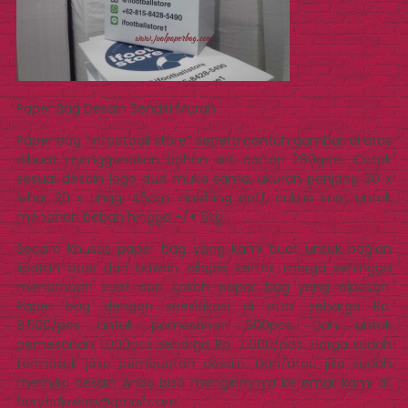
Paper Bag Desain Sendiri Murah
Paper bag “infootball store” seperti contoh gambar di atas
dibuat menggunakan bahan art carton 260grm. Cetak
sesuai desain logo dua muka sama, ukuran panjang 30 x
lebar 20 x tinggi 45cm. Finishing doff, cukup kuat untuk
menahan beban hingga -/+ 6kg.
Secara khusus paper bag yang kami buat untuk bagian
lipatan atas dan bawah dilapisi kertas marga sehingga
menambah kuat dan kokoh paper bag yang dipesan.
Paper bag dengan spesifikasi di atas seharga Rp.
8.500/pcs untuk pemesanan 500pcs. Dan untuk
pemesanan 1.000pcs seharga Rp. 7.000/pcs. Harga sudah
termasuk jasa pembuatan desain. Dan/atau jika sudah
memiliki desain Anda bisa mengirimnya ke email kami di:
haryhdkreasi@gmail.com
.