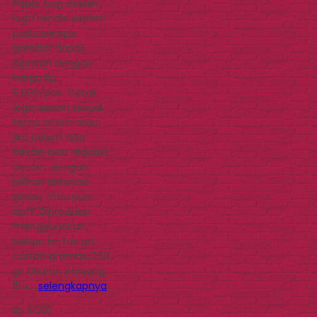
Paper bag desain
logo sendiri seperti
pada sample
gambar dapat
dipesan dengan
harga Rp.
5.000/pcs. Cetak
logo desain sesuai
tema acara atau
jika belum ada
desain bisa request
desain, dengan
pilihan laminasi
glossy atau pun
doff. Diproduksi
menggunakan
bahan kertas art
carton gramasi 230
gr. Ukuran panjang
15 x…
selengkapnya
Rp 5.000