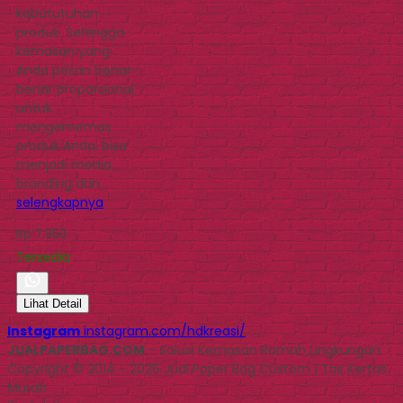
kebututuhan
produk. Sehingga
kemasan yang
Anda pesan benar-
benar proporsional
untuk
mengememas
produk Anda, bisa
menjadi media
branding dan…
selengkapnya
Rp 7.850
Tersedia
Lihat Detail
Instagram
instagram.com/hdkreasi/
JUALPAPERBAG.COM
- Solusi Kemasan Ramah Lingkungan
Copyright © 2014 - 2026 Jual Paper Bag Custom | Tas Kertas
Murah