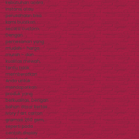
kebutuhan acara
instansi atau
perusahaan bisa
kami buatkan
secara custom.
Dengan
pemesanan yang
mudah – harga
murah – dan
kualitas mewah,
tentu tidak
memberatkan
Anda untuk
mendapatkan
produk yang
berkualitas. Dengan
bahan dasar kertas
ivory / art carton
gramasi 260 gsm,
seperti pada
contoh display