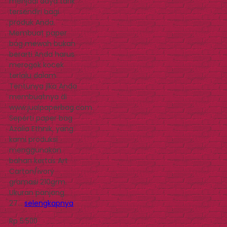
menjadi daya tarik
tersendiri bagi
produk Anda.
Membuat paper
bag mewah bukan
berarti Anda harus
merogok kocek
terlalu dalam.
Tentunya jika Anda
membuatnya di
www.jualpaperbag.com.
Seperti paper bag
Azalia Ethnik, yang
kami produksi
menggunakan
bahan kertas Art
Carton/ivory
gramasi 210grm.
Ukuran panjang
27…
selengkapnya
Rp 5.500