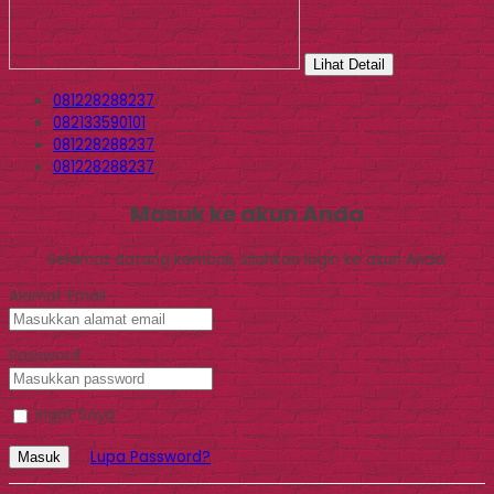
Lihat Detail
081228288237
082133590101
081228288237
081228288237
Masuk ke akun Anda
Selamat datang kembali, silahkan login ke akun Anda.
Alamat Email
Password
Ingat Saya
Lupa Password?
Masuk