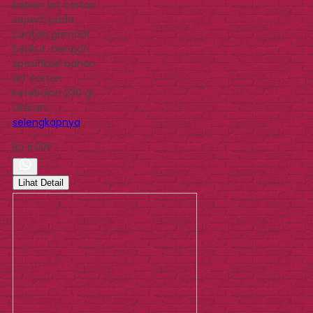
bahan art carton
seperti pada
contoh gambar
berikut. Dengan
spesifikasi bahan
art carton
ketebalan 230 gr,
ukuran…
selengkapnya
Rp 6.000
Lihat Detail