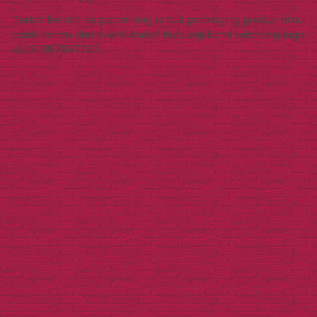
Tertrik beralih ke paper bag untuk packaging produk atau
buah tanan dari event Anda? Hubungi kami sekarang juga
di 087857857767.