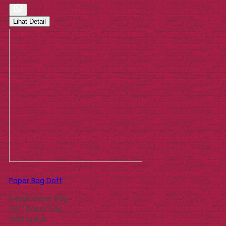
Lihat Detail
Paper Bag Doff
Cetak Paper Bag
Doff Paper bag
doff untuk