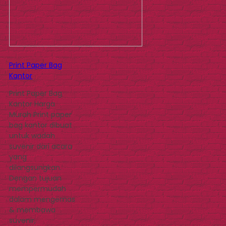
Print Paper Bag
Kantor
Print Paper Bag
Kantor Harga
Murah Print paper
bag kantor dibuat
untuk wadah
suvenir dari acara
yang
dilangsungkan.
Dengan tujuan
mempermudah
dalam mengemas
& membawa
suvenir,