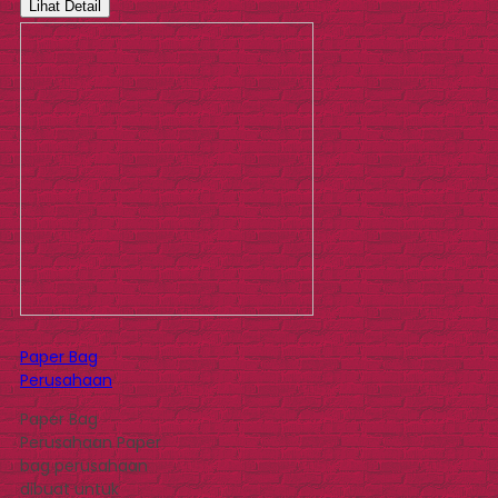
Lihat Detail
Paper Bag
Perusahaan
Paper Bag
Perusahaan Paper
bag perusahaan
dibuat untuk