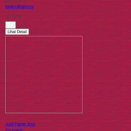
gambar di…
selengkapnya
Rp 7.500
Lihat Detail
Jual Paper Bag
Souvenir