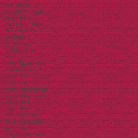
Bag Eksklusif
Percetakan Paper
Bag – Kami
percetakan Paper
Bag memproduksi
berbagai
kebutuhan
packaging dan
cetak Anda.
Hangtag, kalender,
booknote, booklet,
brosur, box,
undangan, dan
paper bag. Dengan
proses yang cepat,
tanpa ribet, dan
harga ekonomis
menjadi salah
satu keunggulan
yang didapat
dengan memesan