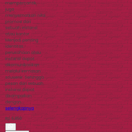
mempercantik,
juga
menyematkan nilai
promosi dari
sebuah instansi
atau kantor.
Menjadi penting
identitas
perusahaan atau
instansi dapat
dikomunikasikan
melalui kemasan
souvenir. Sehingga
pesan dari sebuah
instansi dapat
disampaikan
dengan…
selengkapnya
Rp 6.850