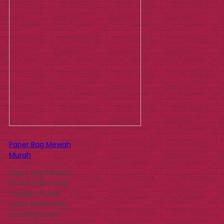
Paper Bag Mewah
Murah
Paper Bag Mewah
Murah Paper bag
mewah murah
untuk kebutuhan
pacaking akan