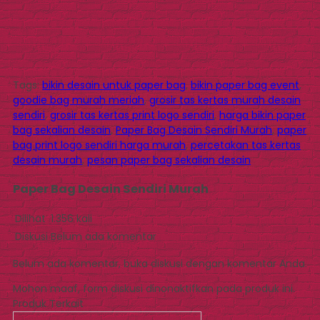
Tags:
bikin desain untuk paper bag
,
bikin paper bag event
,
goodie bag murah meriah
,
grosir tas kertas murah desain
sendiri
,
grosir tas kertas print logo sendiri
,
harga bikin paper
bag sekalian desain
,
Paper Bag Desain Sendiri Murah
,
paper
bag print logo sendiri harga murah
,
percetakan tas kertas
desain murah
,
pesan paper bag sekalian desain
Paper Bag Desain Sendiri Murah
Dilihat
1.356 kali
Diskusi
Belum ada komentar
Belum ada komentar, buka diskusi dengan komentar Anda.
Mohon maaf, form diskusi dinonaktifkan pada produk ini.
Produk Terkait