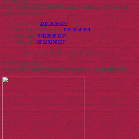
Kontak Kami
Apabila ada yang ditanyakan, silahkan hubungi kami melalui
kontak di bawah ini.
Call Center
081228288237
Whatsapp
Pemesanan
082133590101
Whatsapp
081228288237
Telegram
081228288237
Buka jam 09.00 s/d jam 16.00 , Minggu tutup
Produk Quick Order
Pemesanan dapat langsung menghubungi kontak dibawah: