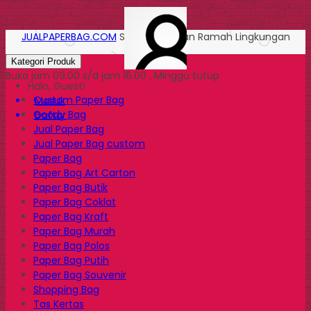
JUALPAPERBAG.COM
Solusi Kemasan Ramah Lingkungan
Kategori Produk
Buka jam 09.00 s/d jam 16.00 , Minggu tutup
Halo, Guest!
Custom Paper Bag
Masuk
Goody Bag
Daftar
Jual Paper Bag
Jual Paper Bag custom
Paper Bag
Paper Bag Art Carton
Paper Bag Butik
Paper Bag Coklat
Paper Bag Kraft
Paper Bag Murah
Paper Bag Polos
Paper Bag Putih
Paper Bag Souvenir
Shopping Bag
Tas Kertas