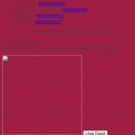
Call Center
081228288237
Whatsapp
Pemesanan
082133590101
Whatsapp
081228288237
Telegram
081228288237
Buka jam 09.00 s/d jam 16.00 , Minggu tutup
Produk Quick Order
Pemesanan dapat langsung menghubungi kontak dibawah:
Lihat Detail