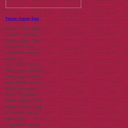
Pesan Paper Bag
Pesan Paper Bag
Custom Desain
Pesan paper bag
custom harga
murah bisa Anda
pesan di
0812.1718.0308. by
WhatsApp, mudah
pengerjaan cepat
dan pilihan bahan
lebih beragam.
Anda bisa pesan
sesuai kebutuhan
seperti paper bag
20 Tahun Teknik
Elektro UII
Yogyakarta pada