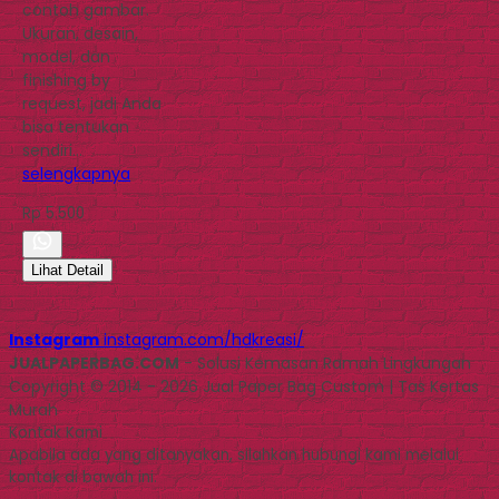
contoh gambar.
Ukuran, desain,
model, dan
finishing by
request, jadi Anda
bisa tentukan
sendiri…
selengkapnya
Rp 5.500
Lihat Detail
Instagram
instagram.com/hdkreasi/
JUALPAPERBAG.COM
- Solusi Kemasan Ramah Lingkungan
Copyright © 2014 - 2026 Jual Paper Bag Custom | Tas Kertas
Murah
Kontak Kami
Apabila ada yang ditanyakan, silahkan hubungi kami melalui
kontak di bawah ini.