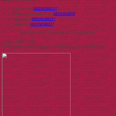
kontak di bawah ini.
Call Center
081228288237
Whatsapp
Pemesanan
082133590101
Whatsapp
081228288237
Telegram
081228288237
Buka jam 09.00 s/d jam 16.00 , Minggu tutup
Produk Quick Order
Pemesanan dapat langsung menghubungi kontak dibawah: