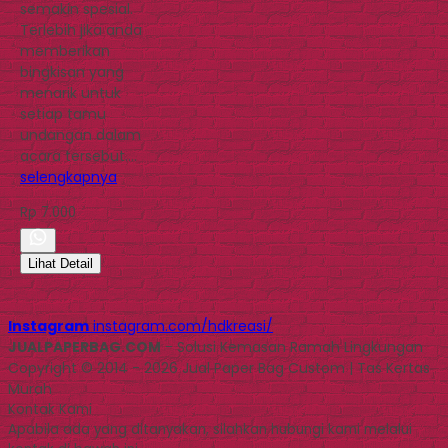
semakin spesial.
Terlebih jika anda
memberikan
bingkisan yang
menarik untuk
setiap tamu
undangan dalam
acara tersebut….
selengkapnya
Rp 7.000
Lihat Detail
Instagram
instagram.com/hdkreasi/
JUALPAPERBAG.COM
- Solusi Kemasan Ramah Lingkungan
Copyright © 2014 - 2026 Jual Paper Bag Custom | Tas Kertas
Murah
Kontak Kami
Apabila ada yang ditanyakan, silahkan hubungi kami melalui