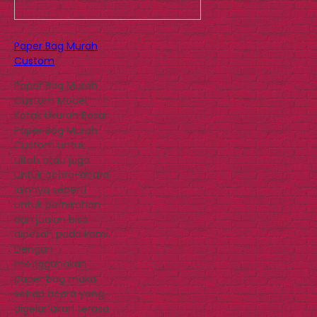
Paper Bag Murah
Custom
Paper Bag Murah
Custom Model
Kotak Ukuran Besar
Paper Bag Murah
Custom untuk
ultah atau juga
untuk acara-acara
lainnya seperti
untuk pernikahan
dan jualan bisa
dipesan pada kami.
Dengan
menggunakan
paper bag maka
setiap acara yang
digelar akan terasa