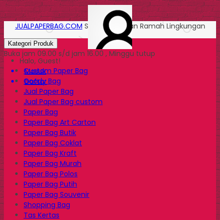
JUALPAPERBAG.COM
Solusi Kemasan Ramah Lingkungan
Kategori Produk
Buka jam 09.00 s/d jam 16.00 , Minggu tutup
Halo, Guest!
Custom Paper Bag
Masuk
Goody Bag
Daftar
Jual Paper Bag
Jual Paper Bag custom
Paper Bag
Paper Bag Art Carton
Paper Bag Butik
Paper Bag Coklat
Paper Bag Kraft
Paper Bag Murah
Paper Bag Polos
Paper Bag Putih
Paper Bag Souvenir
Shopping Bag
Tas Kertas