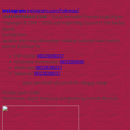
Instagram
instagram.com/hdkreasi/
JUALPAPERBAG.COM
- Solusi Kemasan Ramah Lingkungan
Copyright © 2014 - 2026 Jual Paper Bag Custom | Tas Kertas
Murah
Kontak Kami
Apabila ada yang ditanyakan, silahkan hubungi kami melalui
kontak di bawah ini.
Call Center
081228288237
Whatsapp
Pemesanan
082133590101
Whatsapp
081228288237
Telegram
081228288237
Buka jam 09.00 s/d jam 16.00 , Minggu tutup
Produk Quick Order
Pemesanan dapat langsung menghubungi kontak dibawah: