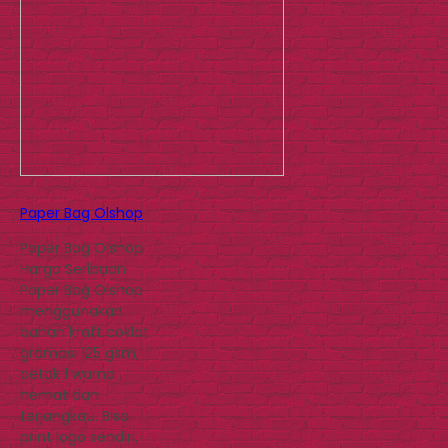
Paper Bag Olshop
Paper Bag Olshop
Harga Seribuan
Paper Bag Olshop
menggunakan
bahan kraft coklat
gramasi 125 gsm,
cetak 1 warna
hemat dan
terjangkau. Bisa
print logo sendiri,