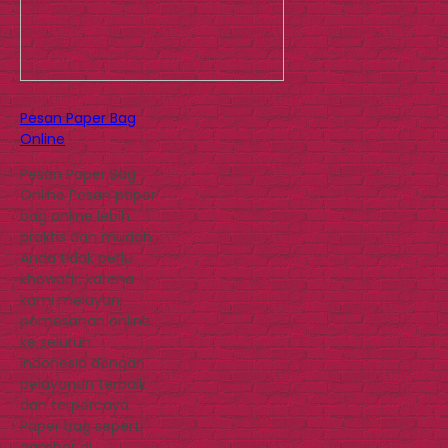
Pesan Paper Bag
Online
Pesan Paper Bag
Online Pesan paper
bag online lebih
praktis dan mudah.
Anda tidak perlu
khawatir, karena
kami melayani
pemesanan online
ke seluruh
Indonesia dengan
pelayanan terbaik
dan terpercaya.
Paper bag seperti
gambar di