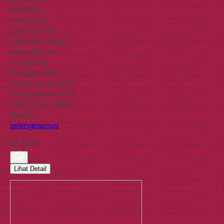
samping,
merupakan
pesanan dari
Kejaksaan Negeri
Lebak Banten
Tangerang.
Menggunakan
bahan kertas kraft
liner gramasi 150 gr.
Cetak satu warna
dengan…
selengkapnya
Rp 3.000
Lihat Detail