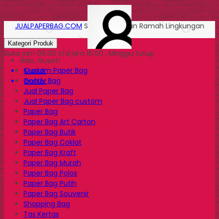
JUALPAPERBAG.COM
Solusi Kemasan Ramah Lingkungan
Kategori Produk
Buka jam 09.00 s/d jam 16.00 , Minggu tutup
Halo, Guest!
Custom Paper Bag
Masuk
Goody Bag
Daftar
Jual Paper Bag
Jual Paper Bag custom
Paper Bag
Paper Bag Art Carton
Paper Bag Butik
Paper Bag Coklat
Paper Bag Kraft
Paper Bag Murah
Paper Bag Polos
Paper Bag Putih
Paper Bag Souvenir
Shopping Bag
Tas Kertas