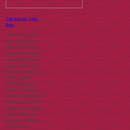
Tas Kertas Toko
Baju
Tas Kertas Toko
Baju Tas kertas
toko baju selain
untuk kebutuhan
packaging juga
dapat digunakan
sebagai penguat
brand usaha.
Kemasan juga
dapat menjadi
media pendistirbusi
brand milik Anda
dalam jangkauan
yang lebih luas.
Dengan polesan
desain yang