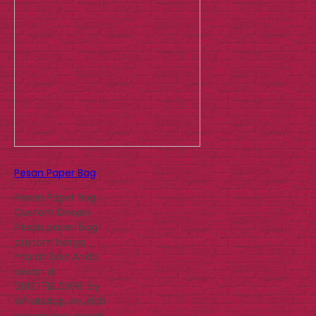
Pesan Paper Bag
Pesan Paper Bag
Custom Desain
Pesan paper bag
custom harga
murah bisa Anda
pesan di
0812.1718.0308. by
WhatsApp, mudah
pengerjaan cepat