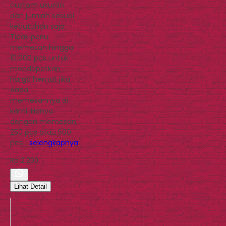
custom ukuran
dan jumlah sesuai
kebutuhan saja.
Tidak perlu
memesan hingga
10.000 pcs untuk
mendapatkan
harga hemat jika
Aada
memesannya di
kami. Hanya
dengan memesan
250 pcs atau 500
pcs…
selengkapnya
Rp 2.200
Lihat Detail