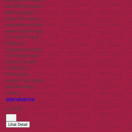
dan pilihan bahan
lebih beragam.
Anda bisa pesan
sesuai kebutuhan
seperti paper bag
20 Tahun Teknik
Elektro UII
Yogyakarta pada
contoh gambar.
Ukuran, desain,
model, dan
finishing by
request, jadi Anda
bisa tentukan
sendiri…
selengkapnya
Rp 5.500
Lihat Detail