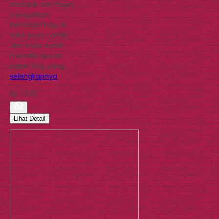
menarik dan tegas
menjadikan
kemasan baju di
toko Anda cantik.
Jika Anda sudah
memiliki desain
paper bag yang…
selengkapnya
Rp 7.500
Lihat Detail