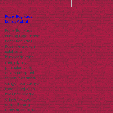
Paper Bag Kaos
Kertas Coklat
Paper Bag Kaos
Prinitng Logo Usaha
Paper Bag Kaos –
Kaos merupakan
salahsatu
komoditas yang
memiliki nilai
penjualan yang
cukup tinggi. Hal
tersebut ditandai
dengan banyaknya
model penjualan
kaos baik secara
offline maupun
online. Barang
ready stock atau