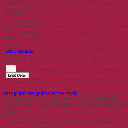
juga custom
design. Maraknya
penjualan kaos
membuat anda
yang terjun dalam
bisnis kaos harus
terus berinovasi
dalam…
selengkapnya
Rp 2.850
Lihat Detail
Instagram
instagram.com/hdkreasi/
JUALPAPERBAG.COM
- Solusi Kemasan Ramah Lingkungan
Copyright © 2014 - 2026 Jual Paper Bag Custom | Tas Kertas
Murah
Kontak Kami
Apabila ada yang ditanyakan, silahkan hubungi kami melalui