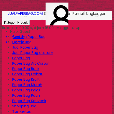
JUALPAPERBAG.COM
Solusi Kemasan Ramah Lingkungan
Kategori Produk
Buka jam 09.00 s/d jam 16.00 , Minggu tutup
Halo, Guest!
Custom Paper Bag
Masuk
Goody Bag
Daftar
Jual Paper Bag
Jual Paper Bag custom
Paper Bag
Paper Bag Art Carton
Paper Bag Butik
Paper Bag Coklat
Paper Bag Kraft
Paper Bag Murah
Paper Bag Polos
Paper Bag Putih
Paper Bag Souvenir
Shopping Bag
Tas Kertas