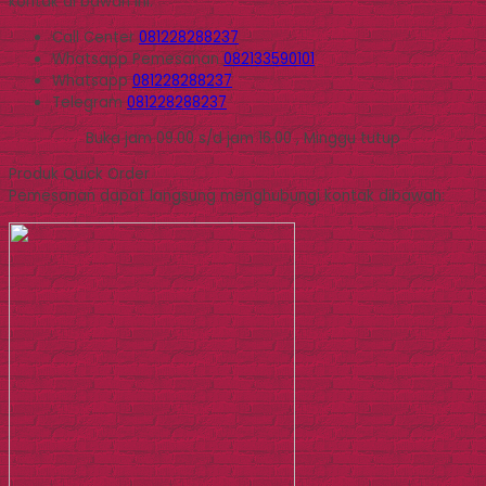
kontak di bawah ini.
Call Center
081228288237
Whatsapp
Pemesanan
082133590101
Whatsapp
081228288237
Telegram
081228288237
Buka jam 09.00 s/d jam 16.00 , Minggu tutup
Produk Quick Order
Pemesanan dapat langsung menghubungi kontak dibawah: