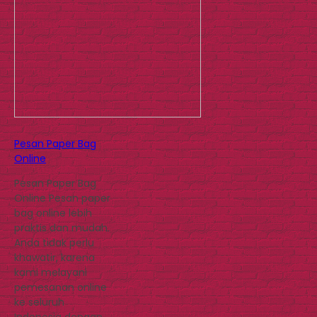
Pesan Paper Bag
Online
Pesan Paper Bag
Online Pesan paper
bag online lebih
praktis dan mudah.
Anda tidak perlu
khawatir, karena
kami melayani
pemesanan online
ke seluruh
Indonesia dengan