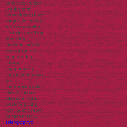
Sendiri dibutuhkan
untuk wadah
souvenir atau buah
tangan dari event
atau acara dalam
suatu instansi. Logo
dan warna
lambang instansi
merupakan hal
yang penting
karena
mengandung
makna yang dalam
dan
merepresentasikan
sebuah instansi.
Oleh karena itu,
paper bag yang
kami buat dicetak
dengan mesin…
selengkapnya