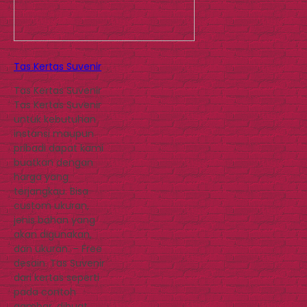
Tas Kertas Suvenir
Tas Kertas Suvenir
Tas Kertas Suvenir
untuk kebutuhan
instansi maupun
pribadi dapat kami
buatkan dengan
harga yang
terjangkau. Bisa
custom ukuran,
jenis bahan yang
akan digunakan,
dan ukuran. – Free
desain. Tas Suvenir
dari kertas seperti
pada contoh
gambar, dibuat