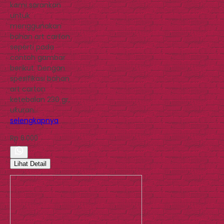
kami sarankan
untuk
menggunakan
bahan art carton
seperti pada
contoh gambar
berikut. Dengan
spesifikasi bahan
art carton
ketebalan 230 gr,
ukuran…
selengkapnya
Rp 6.000
Lihat Detail