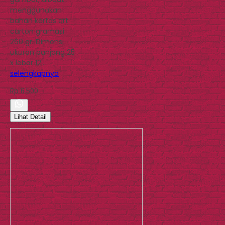
menggunakan
bahan kertas art
carton gramasi
260 gr. Dimensi
ukuran panjang 25
x lebar 12…
selengkapnya
Rp 6.500
Lihat Detail