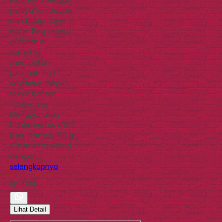
pelayanan terbaik
dan terpercaya.
Paper bag seperti
gambar di
samping,
merupakan
pesanan dari
Kejaksaan Negeri
Lebak Banten
Tangerang.
Menggunakan
bahan kertas kraft
liner gramasi 150 gr.
Cetak satu warna
dengan…
selengkapnya
Rp 3.000
Lihat Detail