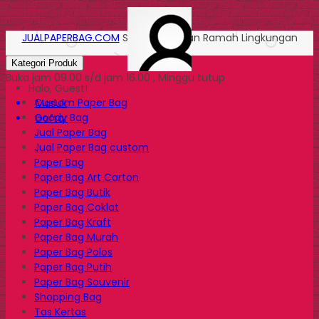
JUALPAPERBAG.COM
Solusi Kemasan Ramah Lingkungan
Kategori Produk
Buka jam 09.00 s/d jam 16.00 , Minggu tutup
Halo, Guest!
Custom Paper Bag
Masuk
Goody Bag
Daftar
Jual Paper Bag
Jual Paper Bag custom
Paper Bag
Paper Bag Art Carton
Paper Bag Butik
Paper Bag Coklat
Paper Bag Kraft
Paper Bag Murah
Paper Bag Polos
Paper Bag Putih
Paper Bag Souvenir
Shopping Bag
Tas Kertas