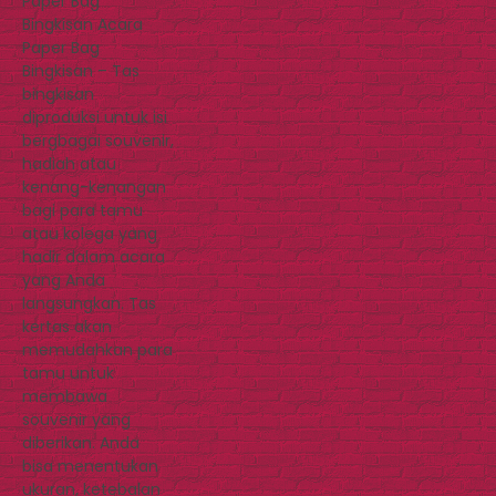
Paper Bag
Bingkisan Acara
Paper Bag
Bingkisan – Tas
bingkisan
diproduksi untuk isi
bergbagai souvenir,
hadiah atau
kenang-kenangan
bagi para tamu
atau kolega yang
hadir dalam acara
yang Anda
langsungkan. Tas
kertas akan
memudahkan para
tamu untuk
membawa
souvenir yang
diberikan. Anda
bisa menentukan
ukuran, ketebalan