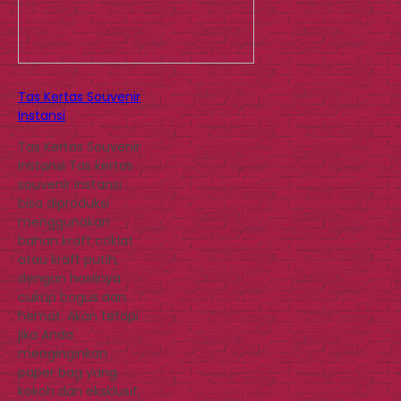
Tas Kertas Souvenir
Instansi
Tas Kertas Souvenir
Instansi Tas kertas
souvenir instansi
bisa diproduksi
menggunakan
bahan kraft coklat
atau kraft putih,
dengan hasilnya
cukup bagus dan
hemat. Akan tetapi
jika Anda
menginginkan
paper bag yang
kokoh dan eksklusif,