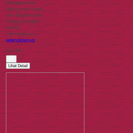
Menggunakan
keling mata ayam,
dan dilapisi katron
marga di bagian
bawah,
membuatnya…
selengkapnya
Rp 6.500
Lihat Detail