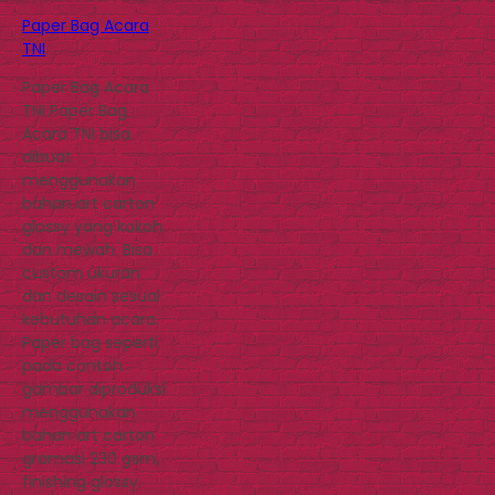
Paper Bag Acara
TNI
Paper Bag Acara
TNI Paper Bag
Acara TNI bisa
dibuat
menggunakan
bahan art carton
glossy yang kokoh
dan mewah. Bisa
custom ukuran
dan desain sesuai
kebutuhan acara.
Paper bag seperti
pada contoh
gambar diproduksi
menggunakan
bahan art carton
gramasi 230 gsm,
finishing glossy.