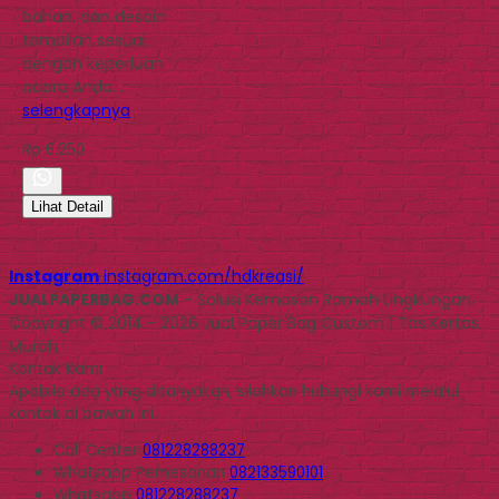
bahan, dan desain
tampilan sesuai
dengan keperluan
acara Anda….
selengkapnya
Rp 6.250
Lihat Detail
Instagram
instagram.com/hdkreasi/
JUALPAPERBAG.COM
- Solusi Kemasan Ramah Lingkungan
Copyright © 2014 - 2026 Jual Paper Bag Custom | Tas Kertas
Murah
Kontak Kami
Apabila ada yang ditanyakan, silahkan hubungi kami melalui
kontak di bawah ini.
Call Center
081228288237
Whatsapp
Pemesanan
082133590101
Whatsapp
081228288237