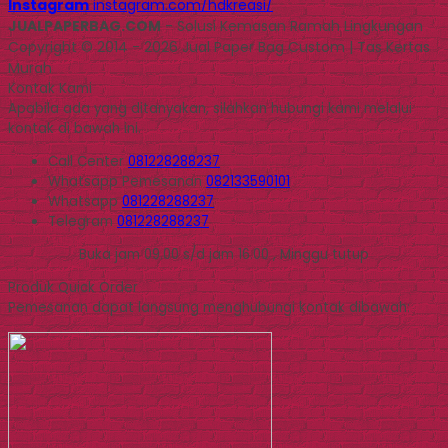
Instagram
instagram.com/hdkreasi/
JUALPAPERBAG.COM
- Solusi Kemasan Ramah Lingkungan
Copyright © 2014 - 2026 Jual Paper Bag Custom | Tas Kertas
Murah
Kontak Kami
Apabila ada yang ditanyakan, silahkan hubungi kami melalui
kontak di bawah ini.
Call Center
081228288237
Whatsapp
Pemesanan
082133590101
Whatsapp
081228288237
Telegram
081228288237
Buka jam 09.00 s/d jam 16.00 , Minggu tutup
Produk Quick Order
Pemesanan dapat langsung menghubungi kontak dibawah: