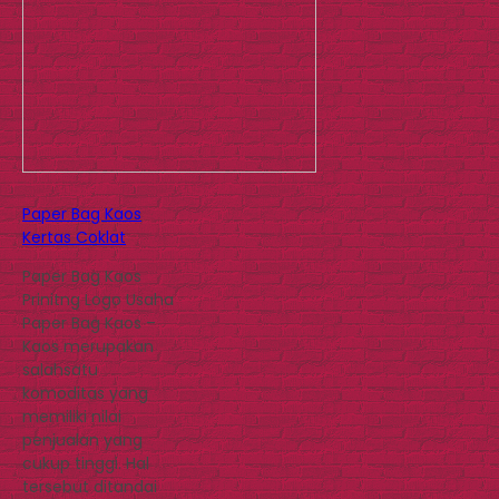
Paper Bag Kaos
Kertas Coklat
Paper Bag Kaos
Prinitng Logo Usaha
Paper Bag Kaos –
Kaos merupakan
salahsatu
komoditas yang
memiliki nilai
penjualan yang
cukup tinggi. Hal
tersebut ditandai