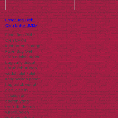
Paper Bag Oleh-
Oleh Untuk UMKM
Paper Bag Oleh-
Oleh UMKM
Kabupaten Pinrang
Paper Bag Oleh-
Oleh adalah paper
bag yang dibuat
untuk kebutuhan
wadah oleh-oleh.
Kebanyakan paper
bag untuk wadah
oleh-oleh ini
dipesan dari
daerah yang
memiliki daerah
wisata. Salah
satunya adalah