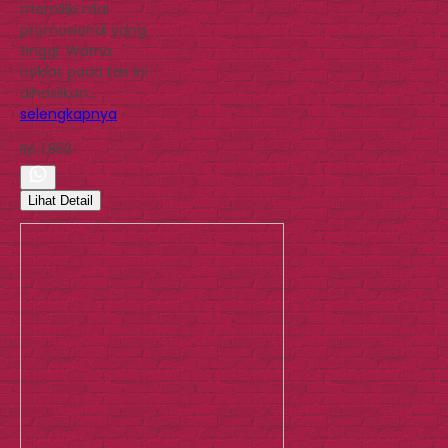
memiliki nilai
promosional yang
tinggi. Warna
coklat pada tas ini
dihasilkan…
selengkapnya
Rp 1.850
Lihat Detail