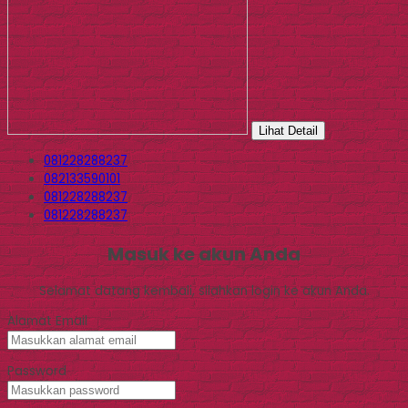
Lihat Detail
081228288237
082133590101
081228288237
081228288237
Masuk ke akun Anda
Selamat datang kembali, silahkan login ke akun Anda.
Alamat Email
Password