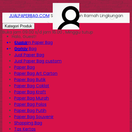
JUALPAPERBAG.COM
Solusi Kemasan Ramah Lingkungan
Kategori Produk
Buka jam 09.00 s/d jam 16.00 , Minggu tutup
Halo, Guest!
Custom Paper Bag
Masuk
Goody Bag
Daftar
Jual Paper Bag
Jual Paper Bag custom
Paper Bag
Paper Bag Art Carton
Paper Bag Butik
Paper Bag Coklat
Paper Bag Kraft
Paper Bag Murah
Paper Bag Polos
Paper Bag Putih
Paper Bag Souvenir
Shopping Bag
Tas Kertas