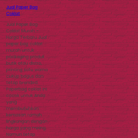
Jual Paper Bag
Coklat
Jual Paper Bag
Coklat Murah –
Harga Terbaru Jual
paper bag coklat
murah untuk
packaging produk
butik atau distro,
printing satu warna
cukup bagus dan
tetap branded.
Paperbag coklat ini
cocok untuk Anda
yang
membutuhkan
kemasan ramah
lingkungan dengan
harga yang miring.
Namun tetap