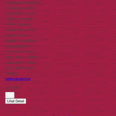
dengan banyaknya
model penjualan
kaos baik secara
offline maupun
online. Barang
ready stock atau
juga custom
design. Maraknya
penjualan kaos
membuat anda
yang terjun dalam
bisnis kaos harus
terus berinovasi
dalam…
selengkapnya
Rp 2.850
Lihat Detail