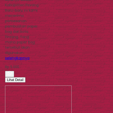
Kabupaten Pinrang.
Baru-baru ini kami
menerima
pemesanan
pembuatan paper
bag dari kota
Pinrang. Yang
mana paper bag
tersebut akan
digunakan…
selengkapnya
Rp 5.000
Lihat Detail