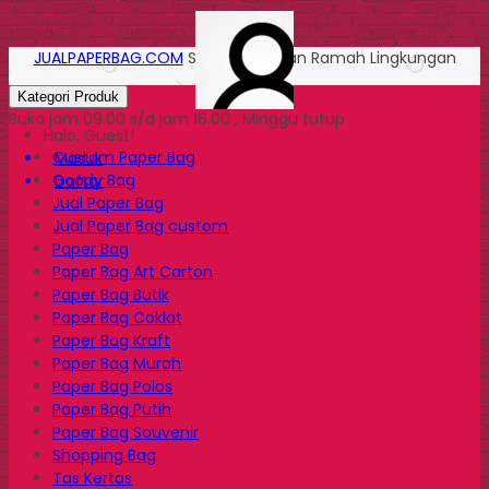
JUALPAPERBAG.COM
Solusi Kemasan Ramah Lingkungan
Kategori Produk
Buka jam 09.00 s/d jam 16.00 , Minggu tutup
Halo, Guest!
Custom Paper Bag
Masuk
Goody Bag
Daftar
Jual Paper Bag
Jual Paper Bag custom
Paper Bag
Paper Bag Art Carton
Paper Bag Butik
Paper Bag Coklat
Paper Bag Kraft
Paper Bag Murah
Paper Bag Polos
Paper Bag Putih
Paper Bag Souvenir
Shopping Bag
Tas Kertas