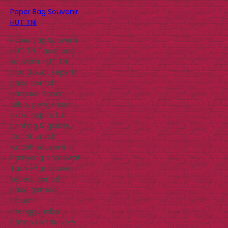
Paper Bag Souvenir
HUT TNI
Paper Bag Souvenir
HUT TNI Paper bag
souvenir HUT TNI
bisa dibuat seperti
pada contoh
gambar. Bahan
tebal, pengerjaan
extra cepat, full
printing & gloosy.
Cocok untuk
wadah souvenir di
hari yang istimewa!
Tas kertas souvenir
seperti contoh
pada gambar
dibuat
menggunakan
bahan kertas ivory