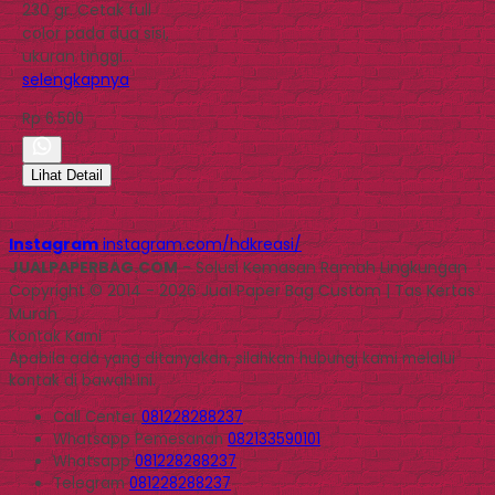
230 gr. Cetak full
color pada dua sisi,
ukuran tinggi…
selengkapnya
Rp 6.500
Lihat Detail
Instagram
instagram.com/hdkreasi/
JUALPAPERBAG.COM
- Solusi Kemasan Ramah Lingkungan
Copyright © 2014 - 2026 Jual Paper Bag Custom | Tas Kertas
Murah
Kontak Kami
Apabila ada yang ditanyakan, silahkan hubungi kami melalui
kontak di bawah ini.
Call Center
081228288237
Whatsapp
Pemesanan
082133590101
Whatsapp
081228288237
Telegram
081228288237