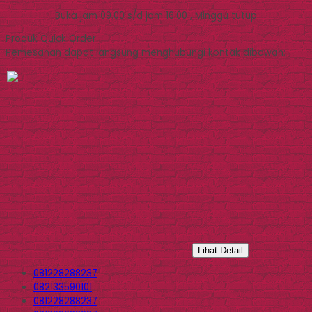
Buka jam 09.00 s/d jam 16.00 , Minggu tutup
Produk Quick Order
Pemesanan dapat langsung menghubungi kontak dibawah:
Lihat Detail
081228288237
082133590101
081228288237