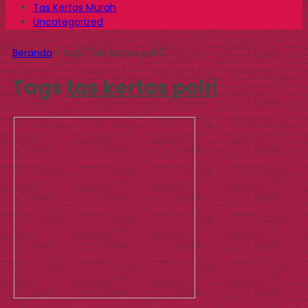
Tas Kertas Murah
Uncategorized
Beranda
»
Tags "tas kertas polri"
Tags
tas kertas polri