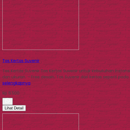
Tas Kertas Suvenir
Tas Kertas Suvenir Tas Kertas Suvenir untuk kebutuhan instan
dan ukuran. – Free desain. Tas Suvenir dari kertas seperti pa
selengkapnya
Rp 6.500
Lihat Detail