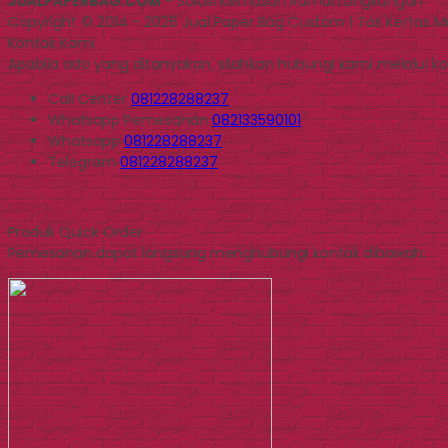
JUALPAPERBAG.COM
- Solusi Kemasan Ramah Lingkungan
Copyright © 2014 - 2026 Jual Paper Bag Custom | Tas Kertas 
Kontak Kami
Apabila ada yang ditanyakan, silahkan hubungi kami melalui kon
Call Center
081228288237
Whatsapp
Pemesanan
082133590101
Whatsapp
081228288237
Telegram
081228288237
Produk Quick Order
Pemesanan dapat langsung menghubungi kontak dibawah: