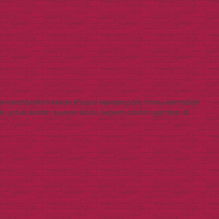
una memberikan kesan khusus kepada para tamu, kemaslah
 untuk wadah suvenir Anda. Seperti contoh gambar di