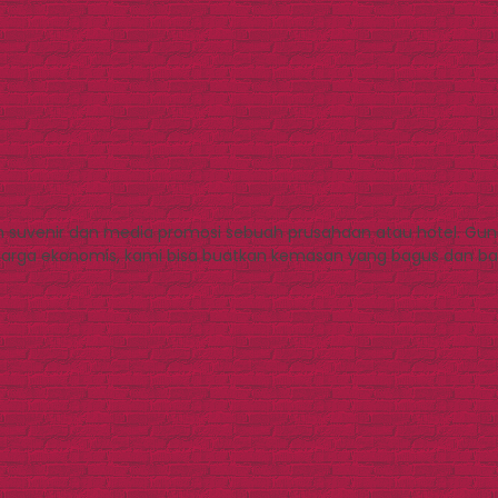
h suvenir dan media promosi sebuah prusahaan atau hotel. G
rga ekonomis, kami bisa buatkan kemasan yang bagus dan baik