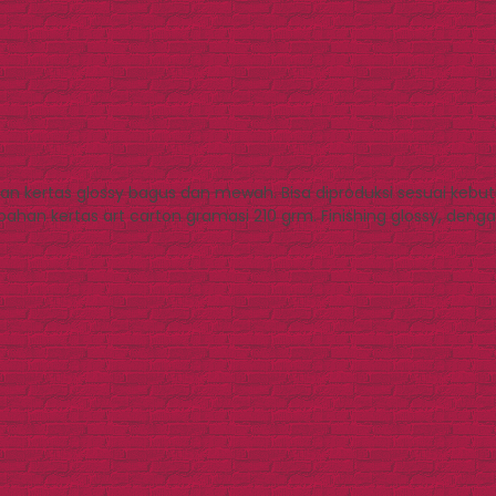
n kertas glossy bagus dan mewah. Bisa diproduksi sesuai kebu
an kertas art carton gramasi 210 grm. Finishing glossy, dengan 