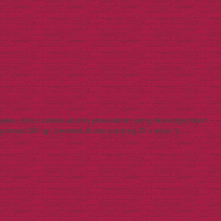
gkau. Bisa custom ukuran, jenis bahan yang akan digunakan,
ramasi 260 gr. Dimensi ukuran panjang 25 x lebar 12…