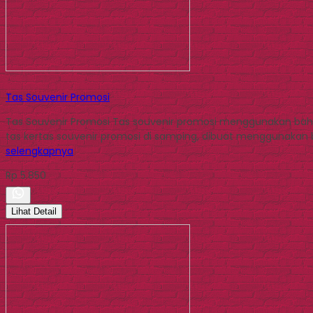
Tas Souvenir Promosi
Tas Souvenir Promosi Tas souvenir promosi menggunakan baha
tas kertas souvenir promosi di samping, dibuat menggunakan bah
selengkapnya
Rp 5.850
Lihat Detail