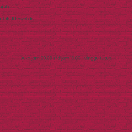
Murah
tak di bawah ini.
Buka jam 09.00 s/d jam 16.00 , Minggu tutup