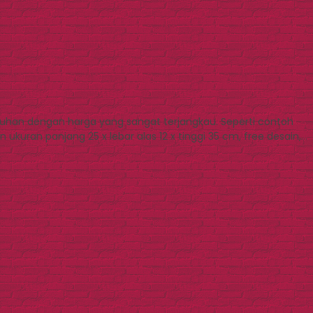
tuhan dengan harga yang sangat terjangkau. Seperti contoh
ukuran panjang 25 x lebar alas 12 x tinggi 35 cm, free desain,…