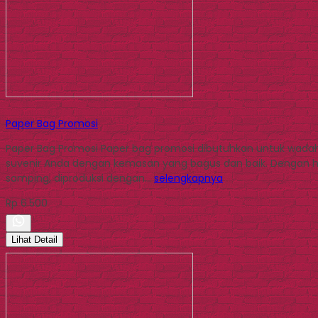
Paper Bag Promosi
Paper Bag Promosi Paper bag promosi dibutuhkan untuk wada
suvenir Anda dengan kemasan yang bagus dan baik. Dengan ha
samping, diproduksi dengan…
selengkapnya
Rp 6.500
Lihat Detail