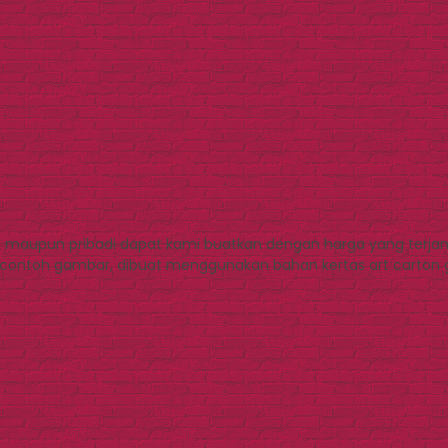
si maupun pribadi dapat kami buatkan dengan harga yang terjan
da contoh gambar, dibuat menggunakan bahan kertas art carton g