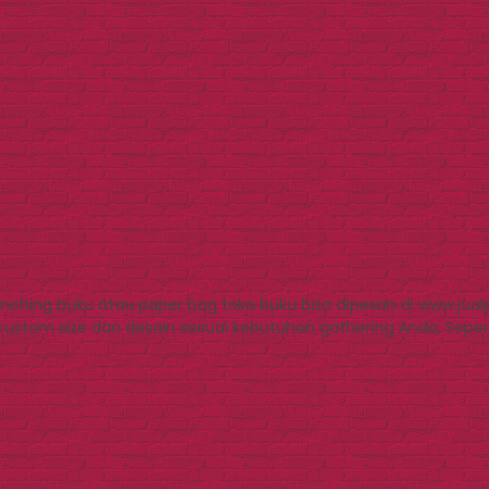
nching buku atau paper bag toko buku bisa dipesan di www.jual
 custom size dan desain sesuai kebutuhan gathering Anda. Sep