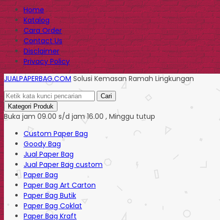
Home
Katalog
Cara Order
Contact Us
Disclaimer
Privacy Policy
JUALPAPERBAG.COM
Solusi Kemasan Ramah Lingkungan
Cari
Kategori Produk
Buka jam 09.00 s/d jam 16.00 , Minggu tutup
Custom Paper Bag
Goody Bag
Jual Paper Bag
Jual Paper Bag custom
Paper Bag
Paper Bag Art Carton
Paper Bag Butik
Paper Bag Coklat
Paper Bag Kraft