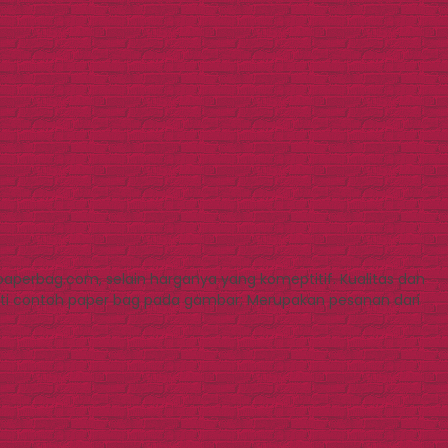
paperbag.com, selain harganya yang komeptitif. Kualitas dan
erti contoh paper bag pada gambar; Merupakan pesanan dari