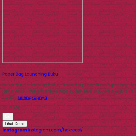
Paper Bag Launching Buku
Paper Bag Launching Buku | Paper Bag Toko Buku Paper bag lau
lama waktu pengrjaannya juga sudah terbukti. Anda juga bisa
salah…
selengkapnya
Rp 6.000
Lihat Detail
Instagram
instagram.com/hdkreasi/