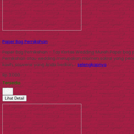
Paper Bag Pernikahan
Paper Bag Pernikahan – Tas Kertas Wedding Murah Paper bag pe
Pernikahan atau wedding merupakan momen sakral yang penuh
kasih, souvenir yang Anda berikan,…
selengkapnya
Rp 3.000
Tersedia
Lihat Detail