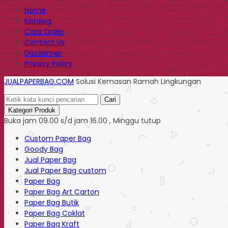
Home
Katalog
Cara Order
Contact Us
Disclaimer
Privacy Policy
JUALPAPERBAG.COM
Solusi Kemasan Ramah Lingkungan
Cari
Kategori Produk
Buka jam 09.00 s/d jam 16.00 , Minggu tutup
Custom Paper Bag
Goody Bag
Jual Paper Bag
Jual Paper Bag custom
Paper Bag
Paper Bag Art Carton
Paper Bag Butik
Paper Bag Coklat
Paper Bag Kraft