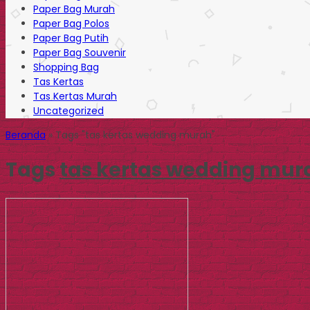
Paper Bag Murah
Paper Bag Polos
Paper Bag Putih
Paper Bag Souvenir
Shopping Bag
Tas Kertas
Tas Kertas Murah
Uncategorized
Beranda
»
Tags "tas kertas wedding murah"
Tags
tas kertas wedding mur