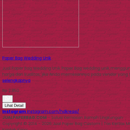
Paper Bag Wedding Unik
Jual Paper Bag Wedding Unik Paper Bag wedding unik menggunak
harga dan kualitas, jika Anda memesannya pada vendor yang te
selengkapnya
Rp 2.850
Lihat Detail
Instagram
instagram.com/hdkreasi/
JUALPAPERBAG.COM
- Solusi Kemasan Ramah Lingkungan
Copyright © 2014 - 2026 Jual Paper Bag Custom | Tas Kertas 
Kontak Kami