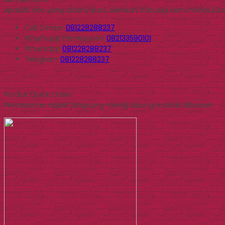
Apabila ada yang ditanyakan, silahkan hubungi kami melalui kon
Call Center
081228288237
Whatsapp
Pemesanan
082133590101
Whatsapp
081228288237
Telegram
081228288237
Produk Quick Order
Pemesanan dapat langsung menghubungi kontak dibawah: