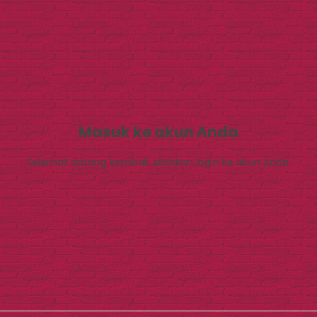
Masuk ke akun Anda
Selamat datang kembali, silahkan login ke akun Anda.