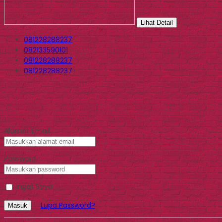
Lihat Detail
081228288237
082133590101
081228288237
081228288237
Alamat Email
Password
Ingat Saya
Lupa Password?
Masuk