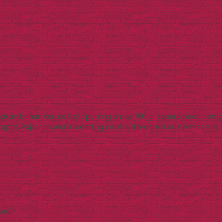
an bahan kertas kraft putih gramasi 150 gr seperti pada conto
pat. Paper souvenir wedding ini bisa diproduksi custom sesuai
Murah