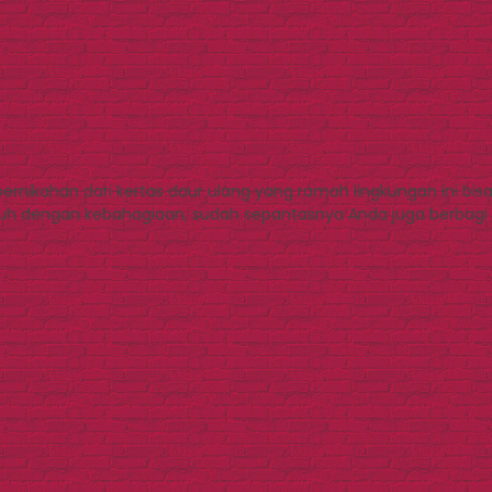
rnikahan dari kertas daur ulang yang ramah lingkungan ini bis
 dengan kebahagiaan, sudah sepantasnya Anda juga berbagi k