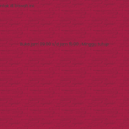
tak di bawah ini.
Buka jam 09.00 s/d jam 16.00 , Minggu tutup