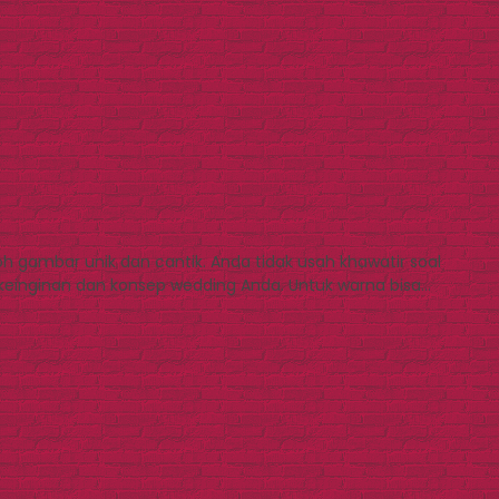
h gambar unik dan cantik. Anda tidak usah khawatir soal
 keinginan dan konsep wedding Anda. Untuk warna bisa…