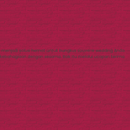
a menjadi solusi hemat untuk bungkus souvenir wedding Anda.
ebahagiaan dengan sesama. Baik itu melalui ucapan terima