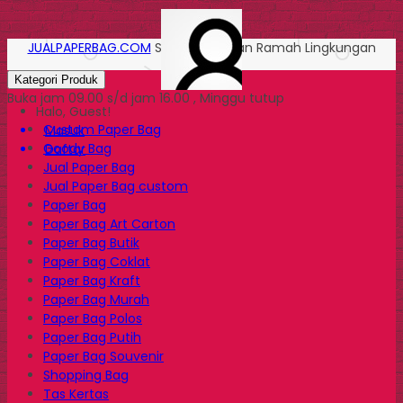
JUALPAPERBAG.COM
Solusi Kemasan Ramah Lingkungan
Kategori Produk
Buka jam 09.00 s/d jam 16.00 , Minggu tutup
Halo, Guest!
Custom Paper Bag
Masuk
Goody Bag
Daftar
Jual Paper Bag
Jual Paper Bag custom
Paper Bag
Paper Bag Art Carton
Paper Bag Butik
Paper Bag Coklat
Paper Bag Kraft
Paper Bag Murah
Paper Bag Polos
Paper Bag Putih
Paper Bag Souvenir
Shopping Bag
Tas Kertas