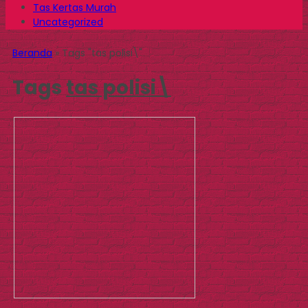
Tas Kertas Murah
Uncategorized
Beranda
»
Tags "tas polisi\"
Tags
tas polisi\