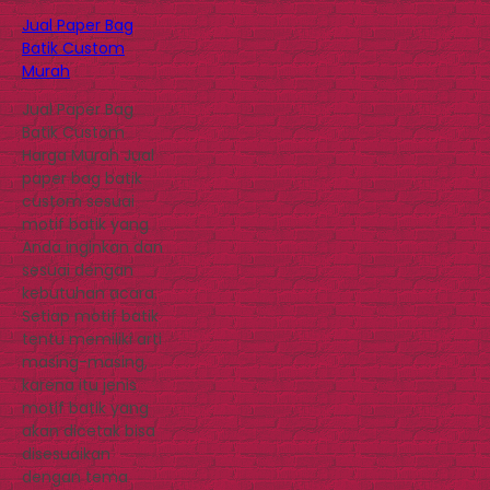
Jual Paper Bag
Batik Custom
Murah
Jual Paper Bag
Batik Custom
Harga Murah Jual
paper bag batik
custom sesuai
motif batik yang
Anda inginkan dan
sesuai dengan
kebutuhan acara.
Setiap motif batik
tentu memiliki arti
masing-masing,
karena itu jenis
motif batik yang
akan dicetak bisa
disesuaikan
dengan tema