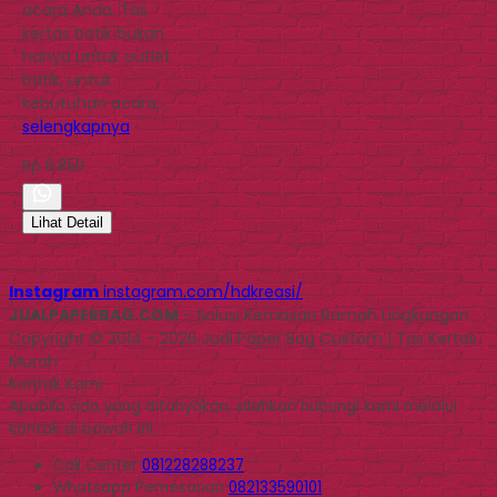
acara Anda. Tas
kertas batik bukan
hanya untuk outlet
batik, untuk
kebutuhan acara,…
selengkapnya
Rp 6.850
Lihat Detail
Instagram
instagram.com/hdkreasi/
JUALPAPERBAG.COM
- Solusi Kemasan Ramah Lingkungan
Copyright © 2014 - 2026 Jual Paper Bag Custom | Tas Kertas
Murah
Kontak Kami
Apabila ada yang ditanyakan, silahkan hubungi kami melalui
kontak di bawah ini.
Call Center
081228288237
Whatsapp
Pemesanan
082133590101