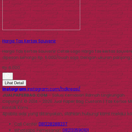
Harga Tas Kertas Souvenir
Harga Tas Kertas Souvenir Cetak Logo Harga tas kertas souven
dipesan seharga Rp. 6.000/buah saja. Dengan ukuran panjang 25 
Rp 6.000
Lihat Detail
Instagram
instagram.com/hdkreasi/
JUALPAPERBAG.COM
- Solusi Kemasan Ramah Lingkungan
Copyright © 2014 - 2026 Jual Paper Bag Custom | Tas Kertas 
Kontak Kami
Apabila ada yang ditanyakan, silahkan hubungi kami melalui kon
Call Center
081228288237
Whatsapp
Pemesanan
082133590101