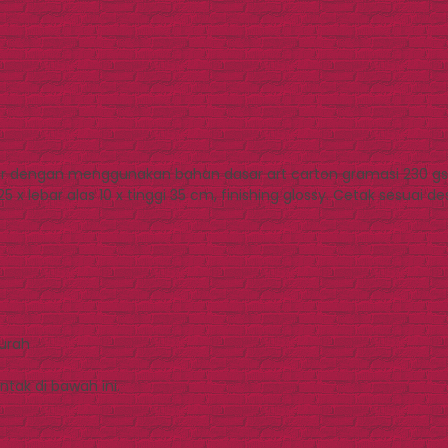
ir dengan menggunakan bahan dasar art carton gramasi 230 gsm –
x lebar alas 10 x tinggi 35 cm, finishing glossy. Cetak sesuai d
Murah
tak di bawah ini.