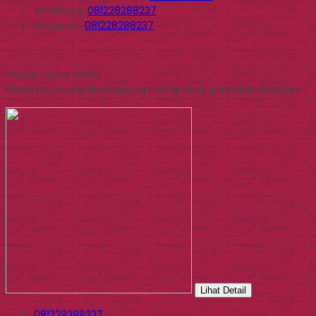
Whatsapp
081228288237
Telegram
081228288237
Produk Quick Order
Pemesanan dapat langsung menghubungi kontak dibawah:
Lihat Detail
081228288237