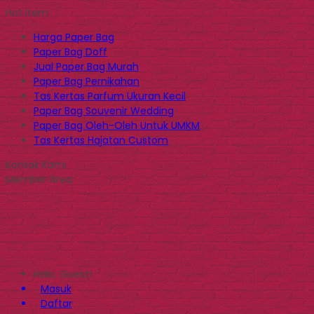
Hot Item
Harga Paper Bag
Paper Bag Doff
Jual Paper Bag Murah
Paper Bag Pernikahan
Tas Kertas Parfum Ukuran Kecil
Paper Bag Souvenir Wedding
Paper Bag Oleh-Oleh Untuk UMKM
Tas Kertas Hajatan Custom
Kontak Kami
Member Area
Halo, Guest!
Masuk
Daftar