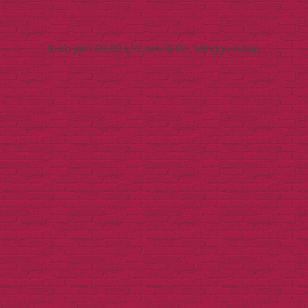
Buka jam 09.00 s/d jam 16.00 , Minggu tutup