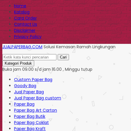
Home
Katalog
Cara Order
Contact Us
Disclaimer
Privacy Policy
JUALPAPERBAG.COM
Solusi Kemasan Ramah Lingkungan
Cari
Kategori Produk
Buka jam 09.00 s/d jam 16.00 , Minggu tutup
Custom Paper Bag
Goody Bag
Jual Paper Bag
Jual Paper Bag custom
Paper Bag
Paper Bag Art Carton
Paper Bag Butik
Paper Bag Coklat
Paper Bag Kraft