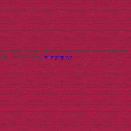
 glossy. Dicetak full color, bagus, mewah dan eksklusif, bisa
esain – dua sisi sama…
selengkapnya