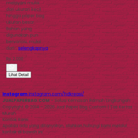
melayani mulai
dari ukuran kecil
hingga paper bag
ukuran besar.
Bahan yang
digunakan pun
bervariasi, mulai
dari…
selengkapnya
Rp 2.000
Lihat Detail
Instagram
instagram.com/hdkreasi/
JUALPAPERBAG.COM
- Solusi Kemasan Ramah Lingkungan
Copyright © 2014 - 2026 Jual Paper Bag Custom | Tas Kertas
Murah
Kontak Kami
Apabila ada yang ditanyakan, silahkan hubungi kami melalui
kontak di bawah ini.