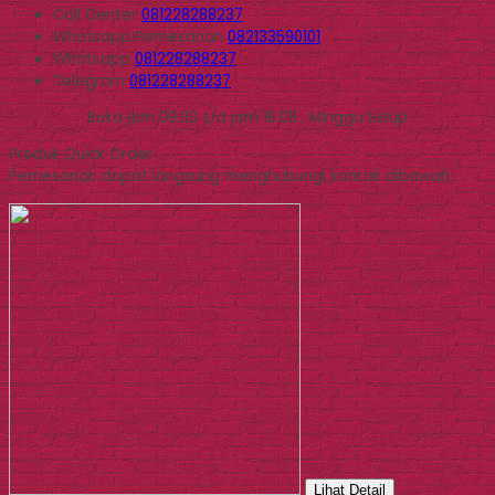
Call Center
081228288237
Whatsapp
Pemesanan
082133590101
Whatsapp
081228288237
Telegram
081228288237
Buka jam 09.00 s/d jam 16.00 , Minggu tutup
Produk Quick Order
Pemesanan dapat langsung menghubungi kontak dibawah:
Lihat Detail