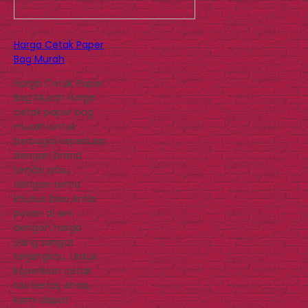
Harga Cetak Paper
Bag Murah
Harga Cetak Paper
Bag Murah Harga
cetak paper bag
murah untuk
berbagai keperluan
dengan brand
sendiri atau
dengan tema
khusus bisa Anda
pesan di sini
dengan harga
yang sangat
terjangkau. Untuk
keperluan cetak
tas kertas Anda,
kami dapat