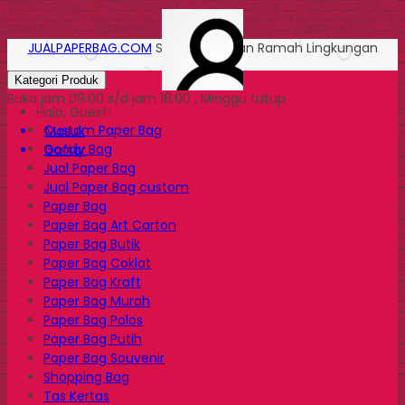
JUALPAPERBAG.COM
Solusi Kemasan Ramah Lingkungan
Kategori Produk
Buka jam 09.00 s/d jam 16.00 , Minggu tutup
Halo, Guest!
Custom Paper Bag
Masuk
Goody Bag
Daftar
Jual Paper Bag
Jual Paper Bag custom
Paper Bag
Paper Bag Art Carton
Paper Bag Butik
Paper Bag Coklat
Paper Bag Kraft
Paper Bag Murah
Paper Bag Polos
Paper Bag Putih
Paper Bag Souvenir
Shopping Bag
Tas Kertas