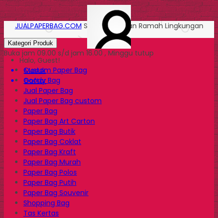
JUALPAPERBAG.COM
Solusi Kemasan Ramah Lingkungan
Kategori Produk
Buka jam 09.00 s/d jam 16.00 , Minggu tutup
Halo, Guest!
Custom Paper Bag
Masuk
Goody Bag
Daftar
Jual Paper Bag
Jual Paper Bag custom
Paper Bag
Paper Bag Art Carton
Paper Bag Butik
Paper Bag Coklat
Paper Bag Kraft
Paper Bag Murah
Paper Bag Polos
Paper Bag Putih
Paper Bag Souvenir
Shopping Bag
Tas Kertas