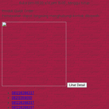
Buka jam 09.00 s/d jam 16.00 , Minggu tutup
Produk Quick Order
Pemesanan dapat langsung menghubungi kontak dibawah:
Lihat Detail
081228288237
082133590101
081228288237
081228288237