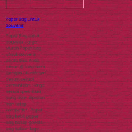
Paper Bag untuk
Souvenir
Paper Bag untuk
Souvenir Harga
Murah Paper bag
untuk souvenir
acara bisa Anda
pesan di toko kami
dengan ukuran dan
desain sesuai
permintaan. Harga
sesuai spesifikasi
yang akan dipesan
dan tetap
kompetitif. Paper
bag kecil, paper
bag besar, goodie
bag sablon logo