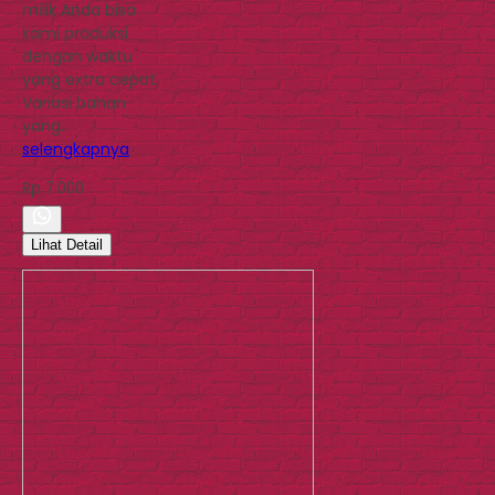
milik Anda bisa
kami produksi
dengan waktu
yang extra cepat.
Variasi bahan
yang…
selengkapnya
Rp 7.000
Lihat Detail