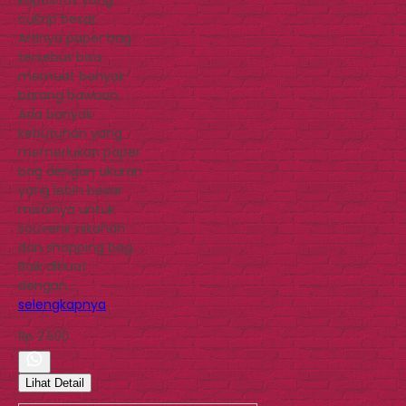
cukup besar.
Artinya paper bag
tersebut bisa
memuat banyak
barang bawaan.
Ada banyak
kebutuhan yang
memerlukan paper
bag dengan ukuran
yang lebih besar
misalnya untuk
souvenir nikahan
dan shopping bag.
Baik dibuat
dengan…
selengkapnya
Rp 2.500
Lihat Detail