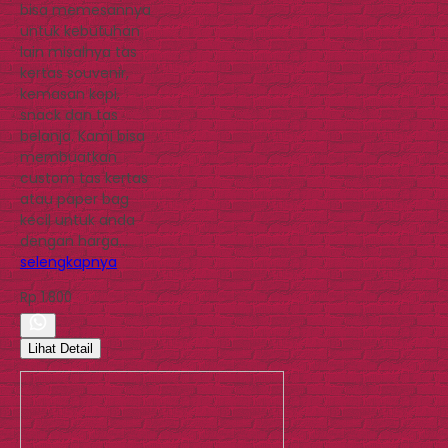
bisa memesannya
untuk kebutuhan
lain misalnya tas
kertas souvenir,
kemasan kopi,
snack dan tas
belanja. Kami bisa
membuatkan
custom tas kertas
atau paper bag
kecil untuk anda
dengan harga…
selengkapnya
Rp 1.800
Lihat Detail