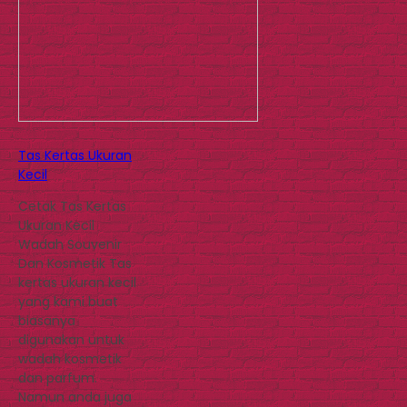
Tas Kertas Ukuran
Kecil
Cetak Tas Kertas
Ukuran Kecil
Wadah Souvenir
Dan Kosmetik Tas
kertas ukuran kecil
yang kami buat
biasanya
digunakan untuk
wadah kosmetik
dan parfum.
Namun anda juga