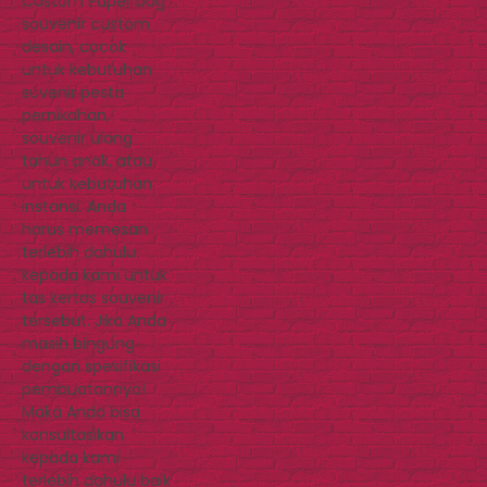
Custom Paper bag
souvenir custom
desain, cocok
untuk kebutuhan
suvenir pesta
pernikahan,
souvenir ulang
tahun anak, atau
untuk kebutuhan
instansi. Anda
harus memesan
terlebih dahulu
kepada kami untuk
tas kertas souvenir
tersebut. Jika Anda
masih bingung
dengan spesifikasi
pembuatannya!
Maka Anda bisa
konsultasikan
kepada kami
terlebih dahulu baik