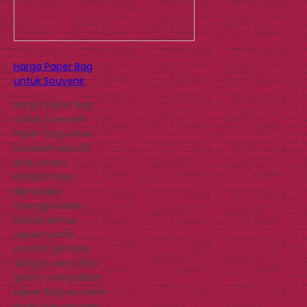
Harga Paper Bag
untuk Souvenir
Harga Paper Bag
untuk Souvenir
Paper bag untuk
souvenir wisuda
atau acara
kampus bisa
diproduksi
menggunakan
bahan kertas
seperti pada
contoh gambar,
dengan sentuhan
glossy menjadikan
paper bag souvenir
Anda mewah dan