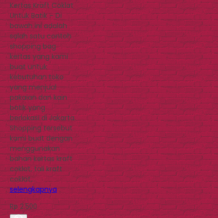
Kertas Kraft Coklat
Untuk Batik – Di
bawah ini adalah
salah satu contoh
shopping bag
kertas yang kami
buat untuk
kebutuhan toko
yang menjual
pakaian dan kain
batik yang
berlokasi di Jakarta.
Shopping tersebut
kami buat dengan
menggunakan
bahan kertas kraft
coklat, tali kraft
coklat,…
selengkapnya
Rp 2.500