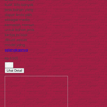
kuat. Ada banyak
jenis bahan yang
dapat Anda pilih
sebagai media
kemasan, namun
untuk bahan jenis
kertas ini bisa
dibuat sesuai
model yang…
selengkapnya
Rp 6.500
Lihat Detail