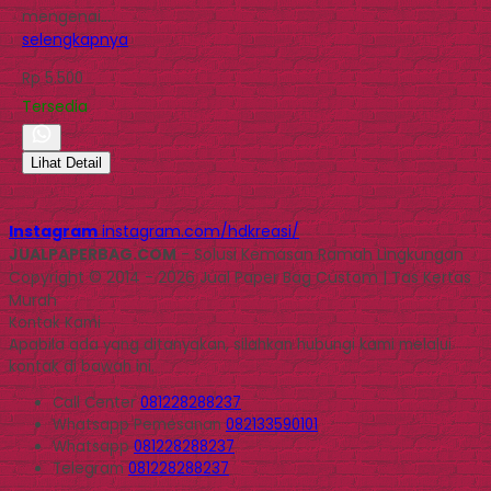
mengenai…
selengkapnya
Rp 5.500
Tersedia
Lihat Detail
Instagram
instagram.com/hdkreasi/
JUALPAPERBAG.COM
- Solusi Kemasan Ramah Lingkungan
Copyright © 2014 - 2026 Jual Paper Bag Custom | Tas Kertas
Murah
Kontak Kami
Apabila ada yang ditanyakan, silahkan hubungi kami melalui
kontak di bawah ini.
Call Center
081228288237
Whatsapp
Pemesanan
082133590101
Whatsapp
081228288237
Telegram
081228288237