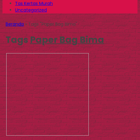
Tas Kertas Murah
Uncategorized
Beranda
»
Tags "Paper Bag Bima"
Tags
Paper Bag Bima