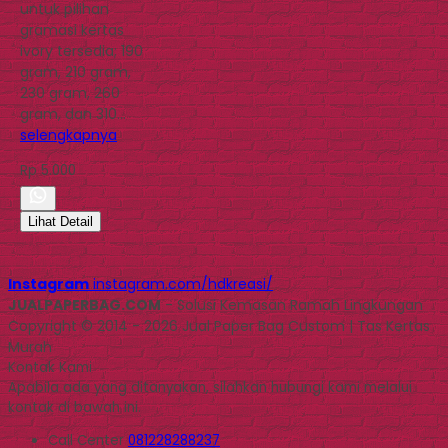
untuk pilihan
gramasi kertas
ivory tersedia; 190
gram, 210 gram,
230 gram, 260
gram, dan 310…
selengkapnya
Rp 5.000
Lihat Detail
Instagram
instagram.com/hdkreasi/
JUALPAPERBAG.COM
- Solusi Kemasan Ramah Lingkungan
Copyright © 2014 - 2026 Jual Paper Bag Custom | Tas Kertas
Murah
Kontak Kami
Apabila ada yang ditanyakan, silahkan hubungi kami melalui
kontak di bawah ini.
Call Center
081228288237