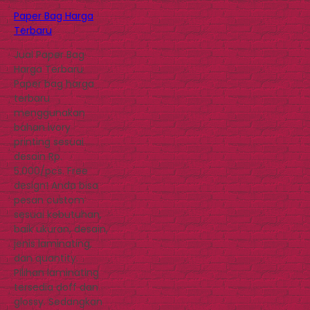
Paper Bag Harga
Terbaru
Jual Paper Bag
Harga Terbaru
Paper bag harga
terbaru
menggunakan
bahan ivory
printing sesuai
desain Rp.
5.000/pcs. Free
design! Anda bisa
pesan custom
sesuai kebutuhan,
baik ukuran, desain,
jenis laminating,
dan quantity.
Pilihan laminating
tersedia doff dan
glossy. Sedangkan