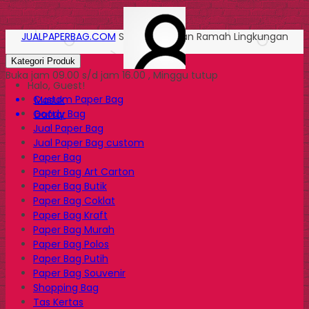
JUALPAPERBAG.COM
Solusi Kemasan Ramah Lingkungan
Kategori Produk
Buka jam 09.00 s/d jam 16.00 , Minggu tutup
Halo, Guest!
Custom Paper Bag
Masuk
Goody Bag
Daftar
Jual Paper Bag
Jual Paper Bag custom
Paper Bag
Paper Bag Art Carton
Paper Bag Butik
Paper Bag Coklat
Paper Bag Kraft
Paper Bag Murah
Paper Bag Polos
Paper Bag Putih
Paper Bag Souvenir
Shopping Bag
Tas Kertas