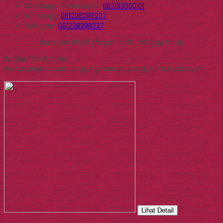
Whatsapp
Pemesanan
082133590101
Whatsapp
081228288237
Telegram
081228288237
Buka jam 09.00 s/d jam 16.00 , Minggu tutup
Produk Quick Order
Pemesanan dapat langsung menghubungi kontak dibawah:
Lihat Detail