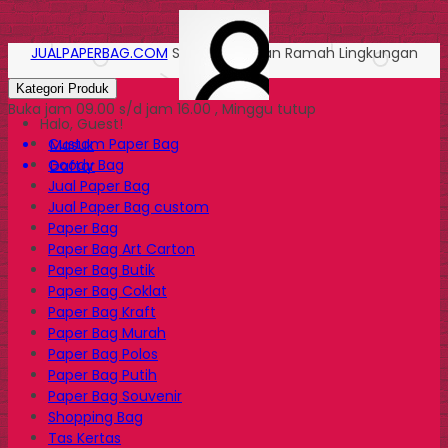
JUALPAPERBAG.COM
Solusi Kemasan Ramah Lingkungan
Kategori Produk
Buka jam 09.00 s/d jam 16.00 , Minggu tutup
Halo, Guest!
Custom Paper Bag
Masuk
Goody Bag
Daftar
Jual Paper Bag
Jual Paper Bag custom
Paper Bag
Paper Bag Art Carton
Paper Bag Butik
Paper Bag Coklat
Paper Bag Kraft
Paper Bag Murah
Paper Bag Polos
Paper Bag Putih
Paper Bag Souvenir
Shopping Bag
Tas Kertas