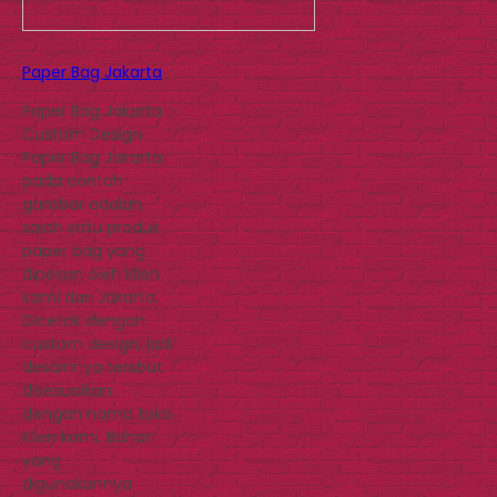
Paper Bag Jakarta
Paper Bag Jakarta
Custom Design
Paper Bag Jakarta
pada contoh
gambar adalah
salah satu produk
paper bag yang
dipesan oleh klien
kami dari Jakarta.
Dicetak dengan
custom design, jadi
desainnya tersbut
disesuaikan
dengan nama toko
klien kami. Bahan
yang
digunakannya