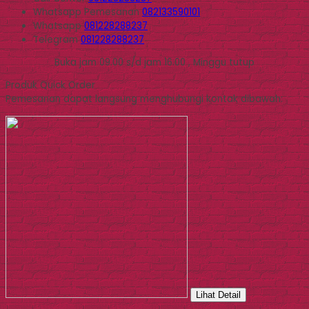
Whatsapp
Pemesanan
082133590101
Whatsapp
081228288237
Telegram
081228288237
Buka jam 09.00 s/d jam 16.00 , Minggu tutup
Produk Quick Order
Pemesanan dapat langsung menghubungi kontak dibawah:
Lihat Detail