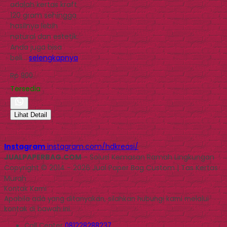
adalah kertas kraft
120 gram sehingga
hasilnya lebih
natural dan estetik.
Anda juga bisa
beli…
selengkapnya
Rp 900
Tersedia
Lihat Detail
Instagram
instagram.com/hdkreasi/
JUALPAPERBAG.COM
- Solusi Kemasan Ramah Lingkungan
Copyright © 2014 - 2026 Jual Paper Bag Custom | Tas Kertas
Murah
Kontak Kami
Apabila ada yang ditanyakan, silahkan hubungi kami melalui
kontak di bawah ini.
Call Center
081228288237