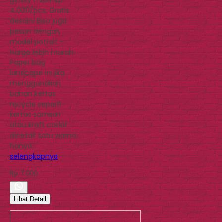
4.000/pcs. Gratis
desain! Bisa juga
pesan dengan
model potrait –
harga lebih murah.
Paper bag
landcape ini jika
menggunakan
bahan kertas
recycle seperti
kertas samson
atau kraft coklat
dicetak satu warna
hanya…
selengkapnya
Rp 7.000
Lihat Detail