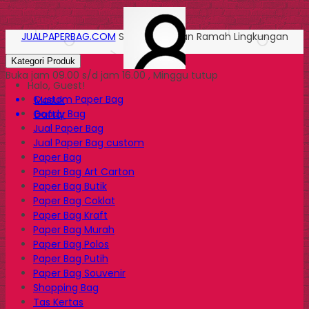
JUALPAPERBAG.COM
Solusi Kemasan Ramah Lingkungan
Kategori Produk
Buka jam 09.00 s/d jam 16.00 , Minggu tutup
Halo, Guest!
Custom Paper Bag
Masuk
Goody Bag
Daftar
Jual Paper Bag
Jual Paper Bag custom
Paper Bag
Paper Bag Art Carton
Paper Bag Butik
Paper Bag Coklat
Paper Bag Kraft
Paper Bag Murah
Paper Bag Polos
Paper Bag Putih
Paper Bag Souvenir
Shopping Bag
Tas Kertas