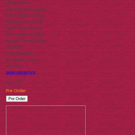
disesuaikan
dengan kebutuhan
bisnis Anda. Setiap
produk dirancang
agar tidak hanya
berfungsi sebagai
wadah, tetapi juga
mampu
memperkuat
tampilan brand
secara…
selengkapnya
Rp 6.000
Pre Order
Pre Order