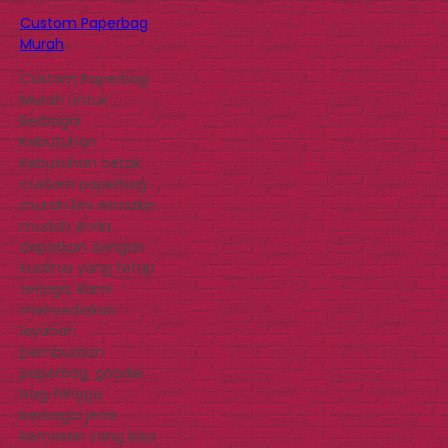
Custom Paperbag
Murah
Custom Paperbag
Murah untuk
Berbagai
Kebutuhan
Kebutuhan cetak
custom paperbag
murah kini semakin
mudah Anda
dapatkan dengan
kualitas yang tetap
terjaga. Kami
menyediakan
layanan
pembuatan
paperbag, goodie
bag, hingga
berbagai jenis
kemasan yang bisa