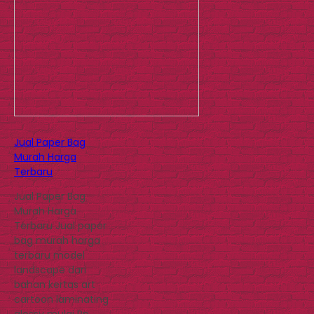
Jual Paper Bag
Murah Harga
Terbaru
Jual Paper Bag
Murah Harga
Terbaru Jual paper
bag murah harga
terbaru model
landscape dari
bahan kertas art
cartoon laminating
glossy mulai Rp.