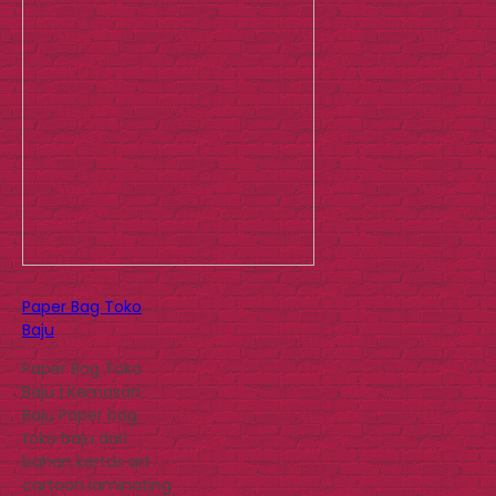
Paper Bag Toko
Baju
Paper Bag Toko
Baju | Kemasan
Baju Paper bag
toko baju dari
bahan kertas art
cartoon laminating