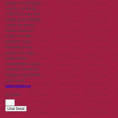
glossy mewah juga
murah, hanya Rp.
4.250/pcs saja dan
sudah gratis desain
cetak tas kertas.
Sudah saatnya
Anda memiliki
jinjingan yang
menarik untuk
usaha toko baju
Anda. Selain
memberikan kesan
mewah, tas kertas
dengan logo brand
toko Anda…
selengkapnya
Rp 6.000
Lihat Detail