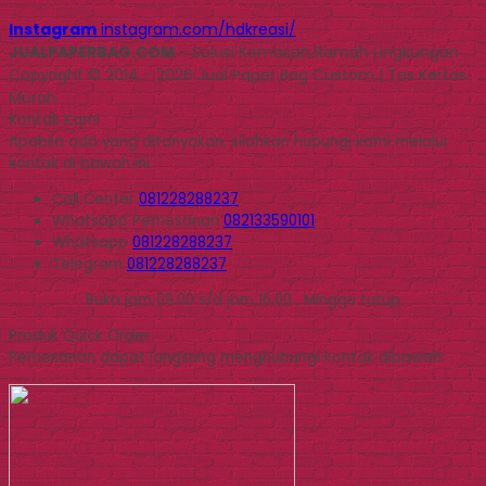
Instagram
instagram.com/hdkreasi/
JUALPAPERBAG.COM
- Solusi Kemasan Ramah Lingkungan
Copyright © 2014 - 2026 Jual Paper Bag Custom | Tas Kertas
Murah
Kontak Kami
Apabila ada yang ditanyakan, silahkan hubungi kami melalui
kontak di bawah ini.
Call Center
081228288237
Whatsapp
Pemesanan
082133590101
Whatsapp
081228288237
Telegram
081228288237
Buka jam 09.00 s/d jam 16.00 , Minggu tutup
Produk Quick Order
Pemesanan dapat langsung menghubungi kontak dibawah: