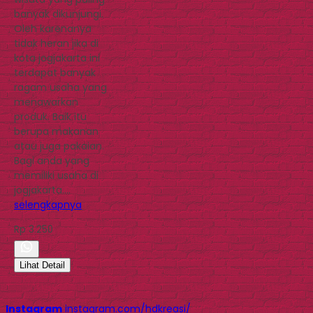
banyak dikunjungi.
Oleh karenanya
tidak heran jika di
kota jogjakarta ini
terdapat banyak
ragam usaha yang
menawarkan
produk. Baik itu
berupa makanan
atau juga pakaian.
Bagi anda yang
memiliki usaha di
jogjakarta….
selengkapnya
Rp 3.250
Lihat Detail
Instagram
instagram.com/hdkreasi/