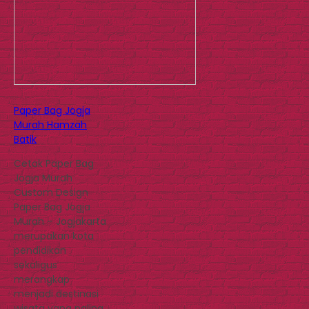
Paper Bag Jogja
Murah Hamzah
Batik
Cetak Paper Bag
Jogja Murah
Custom Design
Paper Bag Jogja
Murah – Jogjakarta
merupakan kota
pendidikan
sekaligus
merangkap
menjadi destinasi
wisata yang paling