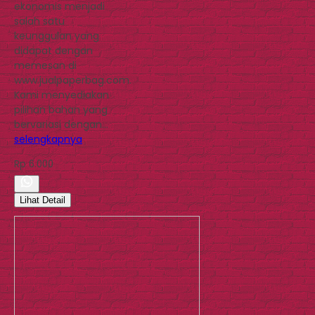
ekonomis menjadi
salah satu
keunggulan yang
didapat dengan
memesan di
www.jualpaperbag.com.
Kami menyediakan
pilihan bahan yang
bervariasi dengan…
selengkapnya
Rp 6.000
Lihat Detail