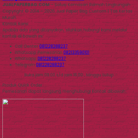
JUALPAPERBAG.COM
- Solusi Kemasan Ramah Lingkungan
Copyright © 2014 - 2026 Jual Paper Bag Custom | Tas Kertas
Murah
Kontak Kami
Apabila ada yang ditanyakan, silahkan hubungi kami melalui
kontak di bawah ini.
Call Center
081228288237
Whatsapp
Pemesanan
082133590101
Whatsapp
081228288237
Telegram
081228288237
Buka jam 09.00 s/d jam 16.00 , Minggu tutup
Produk Quick Order
Pemesanan dapat langsung menghubungi kontak dibawah: