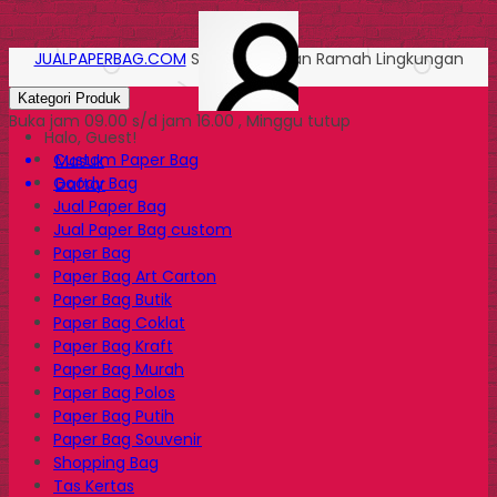
JUALPAPERBAG.COM
Solusi Kemasan Ramah Lingkungan
Kategori Produk
Buka jam 09.00 s/d jam 16.00 , Minggu tutup
Halo, Guest!
Custom Paper Bag
Masuk
Goody Bag
Daftar
Jual Paper Bag
Jual Paper Bag custom
Paper Bag
Paper Bag Art Carton
Paper Bag Butik
Paper Bag Coklat
Paper Bag Kraft
Paper Bag Murah
Paper Bag Polos
Paper Bag Putih
Paper Bag Souvenir
Shopping Bag
Tas Kertas