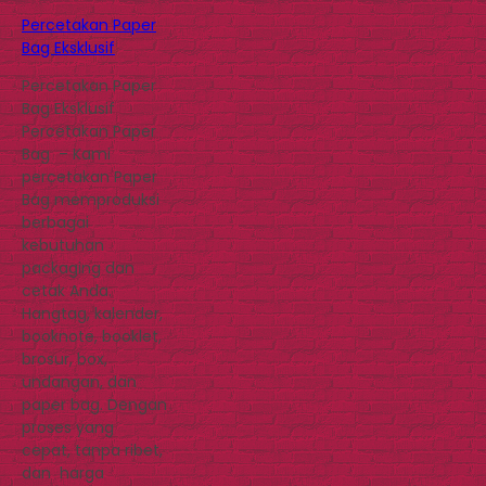
Percetakan Paper
Bag Eksklusif
Percetakan Paper
Bag Eksklusif
Percetakan Paper
Bag – Kami
percetakan Paper
Bag memproduksi
berbagai
kebutuhan
packaging dan
cetak Anda.
Hangtag, kalender,
booknote, booklet,
brosur, box,
undangan, dan
paper bag. Dengan
proses yang
cepat, tanpa ribet,
dan harga