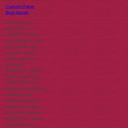
Custom Paper
Bags Murah
Custom Paper
Bags Murah
Terbaru Custom
paper bags murah
atau paper bag
custom murah
untuk berbagai
berbagai
kebutuhan silakan
order langsung di
0878.5785.7767.
Kami menyediakan
berbagai opsi
bahan yang bisa
Anda pilih, mulai
dari bahan kertas
hingga kain. Variasi
finishing yang