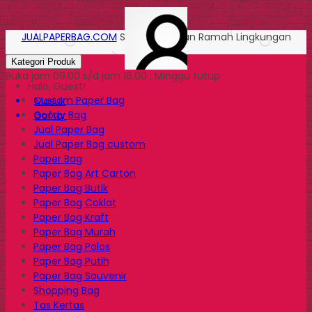
JUALPAPERBAG.COM
Solusi Kemasan Ramah Lingkungan
Kategori Produk
Buka jam 09.00 s/d jam 16.00 , Minggu tutup
Halo, Guest!
Custom Paper Bag
Masuk
Goody Bag
Daftar
Jual Paper Bag
Jual Paper Bag custom
Paper Bag
Paper Bag Art Carton
Paper Bag Butik
Paper Bag Coklat
Paper Bag Kraft
Paper Bag Murah
Paper Bag Polos
Paper Bag Putih
Paper Bag Souvenir
Shopping Bag
Tas Kertas