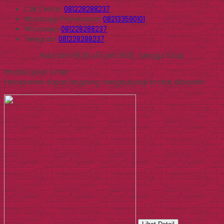
Call Center
081228288237
Whatsapp
Pemesanan
082133590101
Whatsapp
081228288237
Telegram
081228288237
Buka jam 09.00 s/d jam 16.00 , Minggu tutup
Produk Quick Order
Pemesanan dapat langsung menghubungi kontak dibawah: