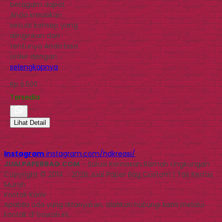
beragam dapat
Anda kreasikan
sesuai konsep yang
diinginkan dan
tentunya Anda bisa
order dengan…
selengkapnya
Rp 6.500
Tersedia
Lihat Detail
Instagram
instagram.com/hdkreasi/
JUALPAPERBAG.COM
- Solusi Kemasan Ramah Lingkungan
Copyright © 2014 - 2026 Jual Paper Bag Custom | Tas Kertas
Murah
Kontak Kami
Apabila ada yang ditanyakan, silahkan hubungi kami melalui
kontak di bawah ini.