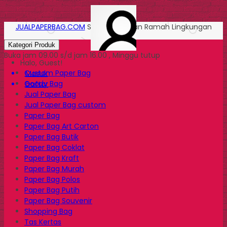
JUALPAPERBAG.COM
Solusi Kemasan Ramah Lingkungan
Kategori Produk
Buka jam 09.00 s/d jam 16.00 , Minggu tutup
Halo, Guest!
Custom Paper Bag
Masuk
Goody Bag
Daftar
Jual Paper Bag
Jual Paper Bag custom
Paper Bag
Paper Bag Art Carton
Paper Bag Butik
Paper Bag Coklat
Paper Bag Kraft
Paper Bag Murah
Paper Bag Polos
Paper Bag Putih
Paper Bag Souvenir
Shopping Bag
Tas Kertas