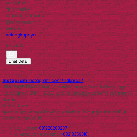
model, dan
finishing by
request, jadi Anda
bisa tentukan
sendiri…
selengkapnya
Rp 5.500
Lihat Detail
Instagram
instagram.com/hdkreasi/
JUALPAPERBAG.COM
- Solusi Kemasan Ramah Lingkungan
Copyright © 2014 - 2026 Jual Paper Bag Custom | Tas Kertas
Murah
Kontak Kami
Apabila ada yang ditanyakan, silahkan hubungi kami melalui
kontak di bawah ini.
Call Center
081228288237
Whatsapp
Pemesanan
082133590101