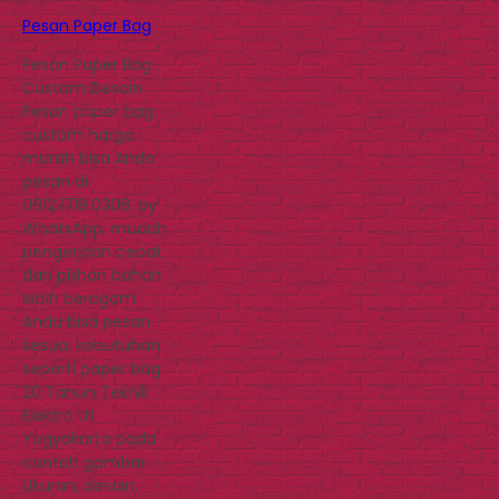
Pesan Paper Bag
Pesan Paper Bag
Custom Desain
Pesan paper bag
custom harga
murah bisa Anda
pesan di
0812.1718.0308. by
WhatsApp, mudah
pengerjaan cepat
dan pilihan bahan
lebih beragam.
Anda bisa pesan
sesuai kebutuhan
seperti paper bag
20 Tahun Teknik
Elektro UII
Yogyakarta pada
contoh gambar.
Ukuran, desain,