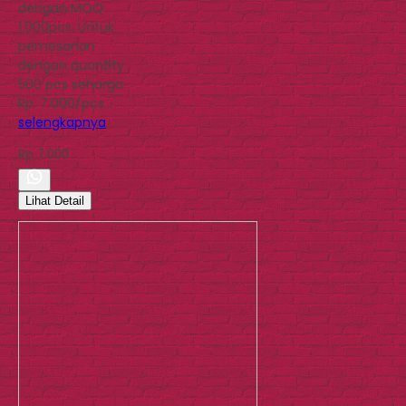
dengan MOQ
1.000pcs. Untuk
pemesanan
dengan quantity
500 pcs seharga
Rp. 7.000/pcs…
selengkapnya
Rp 7.000
Lihat Detail