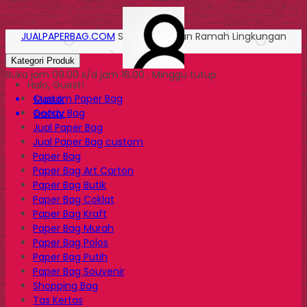
JUALPAPERBAG.COM
Solusi Kemasan Ramah Lingkungan
Kategori Produk
Buka jam 09.00 s/d jam 16.00 , Minggu tutup
Halo, Guest!
Custom Paper Bag
Masuk
Goody Bag
Daftar
Jual Paper Bag
Jual Paper Bag custom
Paper Bag
Paper Bag Art Carton
Paper Bag Butik
Paper Bag Coklat
Paper Bag Kraft
Paper Bag Murah
Paper Bag Polos
Paper Bag Putih
Paper Bag Souvenir
Shopping Bag
Tas Kertas