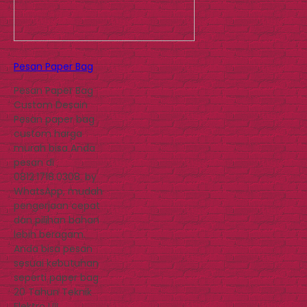
Pesan Paper Bag
Pesan Paper Bag
Custom Desain
Pesan paper bag
custom harga
murah bisa Anda
pesan di
0812.1718.0308. by
WhatsApp, mudah
pengerjaan cepat
dan pilihan bahan
lebih beragam.
Anda bisa pesan
sesuai kebutuhan
seperti paper bag
20 Tahun Teknik
Elektro UII