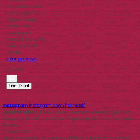
Yogyakarta pada
contoh gambar.
Ukuran, desain,
model, dan
finishing by
request, jadi Anda
bisa tentukan
sendiri…
selengkapnya
Rp 5.500
Lihat Detail
Instagram
instagram.com/hdkreasi/
JUALPAPERBAG.COM
- Solusi Kemasan Ramah Lingkungan
Copyright © 2014 - 2026 Jual Paper Bag Custom | Tas Kertas
Murah
Kontak Kami
Apabila ada yang ditanyakan, silahkan hubungi kami melalui