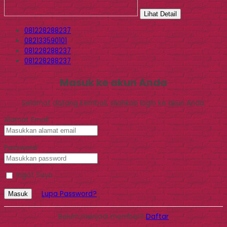
Lihat Detail
081228288237
082133590101
081228288237
081228288237
Masuk ke akun Anda
Selamat datang kembali, silahkan login ke akun Anda.
Alamat Email
Password
Ingat Saya
Lupa Password?
Masuk
Belum menjadi member?
Daftar