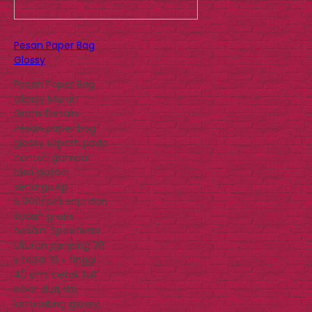
Pesan Paper Bag
Glossy
Pesan Paper Bag
Glossy Murah
Gratis Desain
Pesan paper bag
glossy seperti pada
contoh gambar
bisa diorder
seharga Rp.
6.000/pcs saja dan
sudah gratis
desain. Spesifikasi
ukuran panjang 30
x tebal 10 x tinggi
40 cm, cetak full
color dua sisi,
laminating glossy,