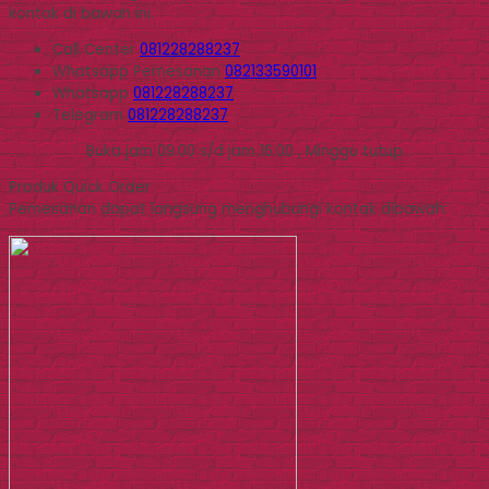
kontak di bawah ini.
Call Center
081228288237
Whatsapp
Pemesanan
082133590101
Whatsapp
081228288237
Telegram
081228288237
Buka jam 09.00 s/d jam 16.00 , Minggu tutup
Produk Quick Order
Pemesanan dapat langsung menghubungi kontak dibawah: