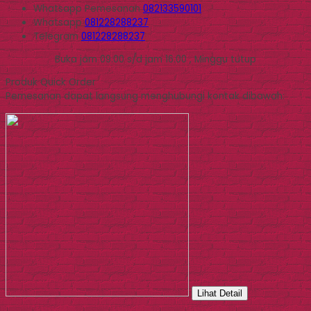
Whatsapp
Pemesanan
082133590101
Whatsapp
081228288237
Telegram
081228288237
Buka jam 09.00 s/d jam 16.00 , Minggu tutup
Produk Quick Order
Pemesanan dapat langsung menghubungi kontak dibawah:
Lihat Detail