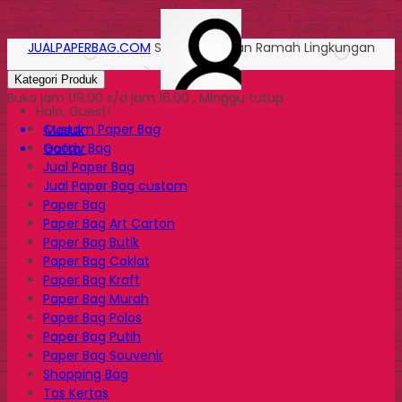
JUALPAPERBAG.COM
Solusi Kemasan Ramah Lingkungan
Kategori Produk
Buka jam 09.00 s/d jam 16.00 , Minggu tutup
Halo, Guest!
Custom Paper Bag
Masuk
Goody Bag
Daftar
Jual Paper Bag
Jual Paper Bag custom
Paper Bag
Paper Bag Art Carton
Paper Bag Butik
Paper Bag Coklat
Paper Bag Kraft
Paper Bag Murah
Paper Bag Polos
Paper Bag Putih
Paper Bag Souvenir
Shopping Bag
Tas Kertas