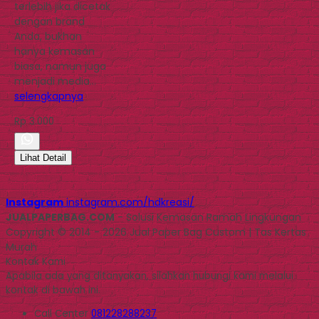
terlebih jika dicetak
dengan brand
Anda, bukhan
hanya kemasan
biasa, namun juga
menjadi media…
selengkapnya
Rp 3.000
Lihat Detail
Instagram
instagram.com/hdkreasi/
JUALPAPERBAG.COM
- Solusi Kemasan Ramah Lingkungan
Copyright © 2014 - 2026 Jual Paper Bag Custom | Tas Kertas
Murah
Kontak Kami
Apabila ada yang ditanyakan, silahkan hubungi kami melalui
kontak di bawah ini.
Call Center
081228288237