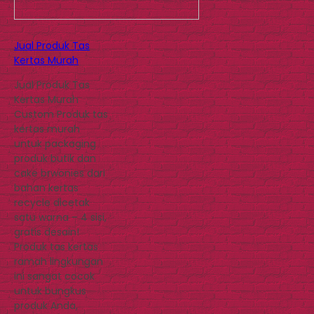
Jual Produk Tas
Kertas Murah
Jual Produk Tas
Kertas Murah
Custom Produk tas
kertas murah
untuk packaging
produk butik dan
cake brwonies dari
bahan kertas
recycle dicetak
satu warna – 4 sisi,
gratis desain!
Produk tas kertas
ramah lingkungan
ini sangat cocok
untuk bungkus
produk Anda,