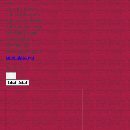
dan
menghilangkan
beban pekerjaan
agar muncul rasa
bahagia dan segar
kembali. Desain
acara yang
menarik dan
kenang-kenagan…
selengkapnya
Rp 7.000
Lihat Detail