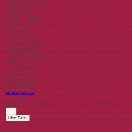
menjadi berkesan
dan nyaman
dibawa. Tidaklah
mahal untuk
membuat
bingkisan Anda
menjadi berkesan,
karena dengan
harga 1000-an saja
Anda bisa
mendapatkan
kemasan yang
bagus. Seperti
contoh pada…
selengkapnya
Rp 1.850
Lihat Detail