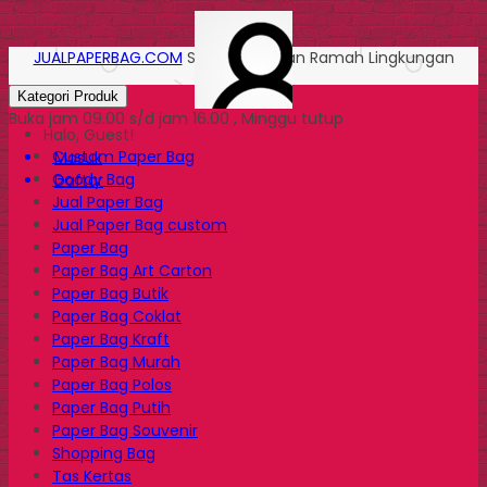
JUALPAPERBAG.COM
Solusi Kemasan Ramah Lingkungan
Kategori Produk
Buka jam 09.00 s/d jam 16.00 , Minggu tutup
Halo, Guest!
Custom Paper Bag
Masuk
Goody Bag
Daftar
Jual Paper Bag
Jual Paper Bag custom
Paper Bag
Paper Bag Art Carton
Paper Bag Butik
Paper Bag Coklat
Paper Bag Kraft
Paper Bag Murah
Paper Bag Polos
Paper Bag Putih
Paper Bag Souvenir
Shopping Bag
Tas Kertas