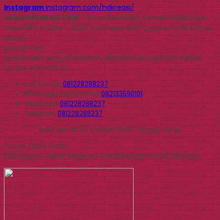
Instagram
instagram.com/hdkreasi/
JUALPAPERBAG.COM
- Solusi Kemasan Ramah Lingkungan
Copyright © 2014 - 2026 Jual Paper Bag Custom | Tas Kertas
Murah
Kontak Kami
Apabila ada yang ditanyakan, silahkan hubungi kami melalui
kontak di bawah ini.
Call Center
081228288237
Whatsapp
Pemesanan
082133590101
Whatsapp
081228288237
Telegram
081228288237
Buka jam 09.00 s/d jam 16.00 , Minggu tutup
Produk Quick Order
Pemesanan dapat langsung menghubungi kontak dibawah: