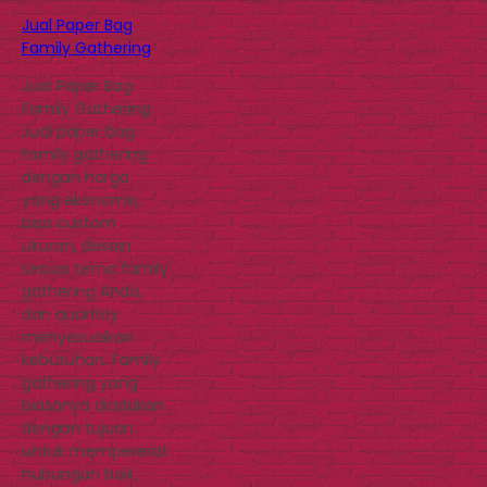
Jual Paper Bag
Family Gathering
Jual Paper Bag
Family Gathering
Jual paper bag
family gathering
dengan harga
yang ekonomis,
bisa custom
ukuran, desain
sesuai tema family
gathering Anda,
dan quantity
menyesuaikan
kebutuhan. Family
gathering yang
biasanya diadakan
dengan tujuan
untuk mempererat
hubungan baik,