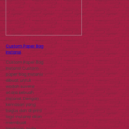
Custom Paper Bag
Instansi
Custom Paper Bag
Instansi Custom
paper bag Instansi
dibuat untuk
wadah suvenir
acara sebuah
Instansi. Dengan
kemasan yang
bagus dan di print
logo instansi akan
membuat
bingkisan Anda