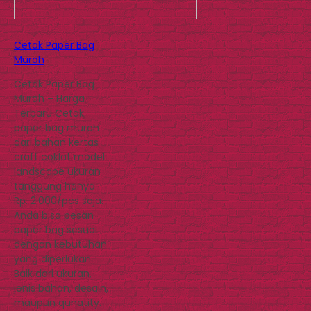
Cetak Paper Bag
Murah
Cetak Paper Bag
Murah – Harga
Terbaru Cetak
paper bag murah
dari bahan kertas
craft coklat model
landscape ukuran
tanggung hanya
Rp. 2.000/pcs saja.
Anda bisa pesan
paper bag sesuai
dengan kebutuhan
yang diperlukan.
Baik dari ukuran,
jenis bahan, desain,
maupun qunatity.