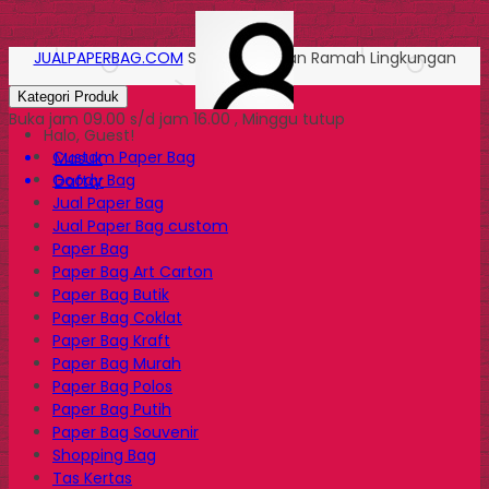
JUALPAPERBAG.COM
Solusi Kemasan Ramah Lingkungan
Kategori Produk
Buka jam 09.00 s/d jam 16.00 , Minggu tutup
Halo, Guest!
Custom Paper Bag
Masuk
Goody Bag
Daftar
Jual Paper Bag
Jual Paper Bag custom
Paper Bag
Paper Bag Art Carton
Paper Bag Butik
Paper Bag Coklat
Paper Bag Kraft
Paper Bag Murah
Paper Bag Polos
Paper Bag Putih
Paper Bag Souvenir
Shopping Bag
Tas Kertas