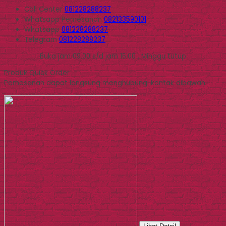
Call Center
081228288237
Whatsapp
Pemesanan
082133590101
Whatsapp
081228288237
Telegram
081228288237
Buka jam 09.00 s/d jam 16.00 , Minggu tutup
Produk Quick Order
Pemesanan dapat langsung menghubungi kontak dibawah: