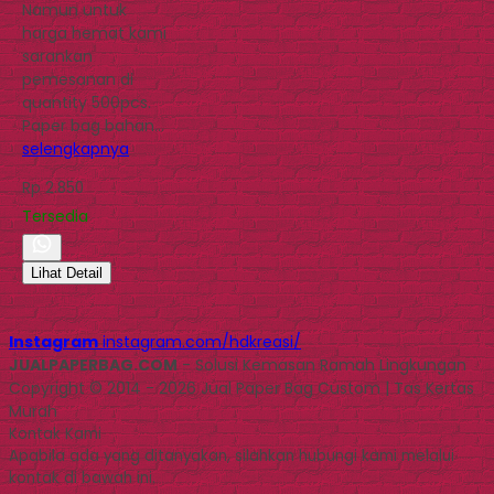
Namun untuk
harga hemat kami
sarankan
pemesanan di
quantity 500pcs.
Paper bag bahan…
selengkapnya
Rp 2.850
Tersedia
Lihat Detail
Instagram
instagram.com/hdkreasi/
JUALPAPERBAG.COM
- Solusi Kemasan Ramah Lingkungan
Copyright © 2014 - 2026 Jual Paper Bag Custom | Tas Kertas
Murah
Kontak Kami
Apabila ada yang ditanyakan, silahkan hubungi kami melalui
kontak di bawah ini.