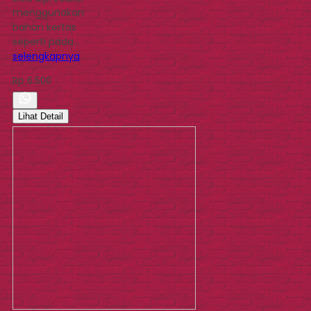
menggunakan
bahan kertas
seperti pada…
selengkapnya
Rp 6.500
Lihat Detail