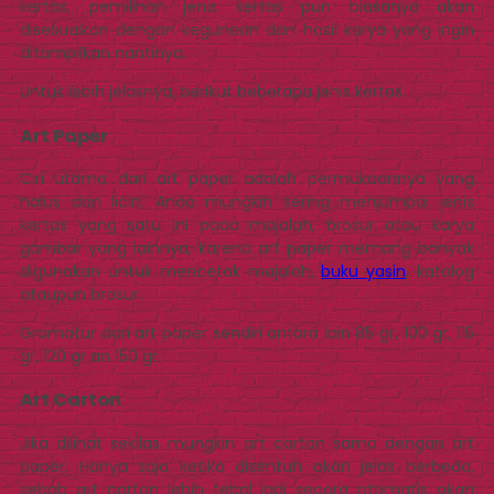
kertas, pemilihan jenis kertas pun biasanya akan
disesuaikan dengan kegunaan dan hasil karya yang ingin
ditampilkan nantinya.
Untuk lebih jelasnya, berikut beberapa jenis kertas.
Art Paper
Ciri utama dari art paper adalah permukaannya yang
halus dan licin. Anda mungkin sering menjumpai jenis
kertas yang satu ini pada majalah, brosur atau karya
gambar yang lainnya, karena art paper memang banyak
digunakan untuk mencetak majalah,
buku yasin
, katalog
ataupun brosur.
Gramatur dari art paper sendiri antara lain 85 gr, 100 gr, 115
gr, 120 gr an 150 gr.
Art Carton
Jika dilihat sekilas mungkin art carton sama dengan art
paper. Hanya saja ketika disentuh akan jelas berbeda,
sebab art carton lebih tebal jadi secara otomatis akan