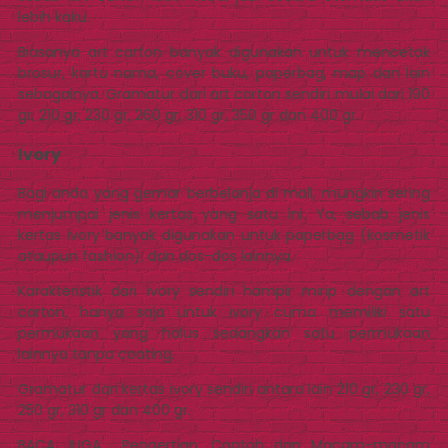
lebih kaku.
Biasanya art carton banyak digunakan untuk mencetak
brosur, kartu nama, cover buku, paperbag, map dan lain
sebagainya. Gramatur dari art corton sendiri mulai dari 190
gr, 210 gr, 230 gr, 260 gr, 310 gr, 350 gr dan 400 gr.
Ivory
Bagi anda yang gemar berbelanja di mall, mungkin sering
menjumpai jenis kertas yang satu ini. Ya, sebab jenis
kertas ivory banyak digunakan untuk paperbag (kosmetik
ataupun fashion), dan dos-dos lainnya.
Karakteristik dari ivory sendiri hampir mirip dengan art
carton, hanya saja untuk ivory cuma memiliki satu
permukaan yang halus sedangkan satu permukaan
lainnya tanpa coating.
Gramatur dari kertas ivory sendiri antara lain 210 gr, 230 gr,
250 gr, 310 gr dan 400 gr.
BACA JUGA
Pengertian, Contoh dan Macam-macam