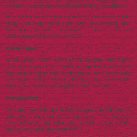
Dan untuk warna yellow board sendiri kuning kecoklatan.
Biasanya kertas ini banyak digunakan untuk rangka dalam
sebuah undangan hard cover. Dan yellow board akan
dibedakan menjadi beberapa macam menurut
ketebalannya yaitu YB 30 dan YB 40.
Fancy Paper
Kertas dengan varian warna paling beragam adalah jenis
kertas fancy paper. Dan biasanya jenis kertas ini banyak
digunakan untuk membuat undangan. Jenis kertas yang
satu ini pun terbagi menjadi beberapa macam antara lain
adalah java embos, hawaii, jasmine dan lain-lain.
Corugoated
Ciri paling menonjol dari kertas corugated adalah adanya
gelombang pada bagian tengah kertas. Dan biasanya
kertas ini banyak digunakan untuk membuat dos, sebagai
tempat pacing peralatan elektronik.