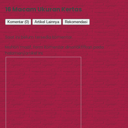
16 Macam Ukuran Kertas
Komentar (0)
Artikel Lainnya
Rekomendasi
Saat ini belum tersedia komentar.
Mohon maaf, form komentar dinonaktifkan pada
halaman/artikel ini.