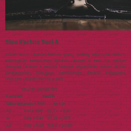
Size Kertas Seri A
Salah satu ukuran kertas yang paling dijumpai dalam
kehidupan sehari-hari adalah ukuran A seri. Ya, kertas
dengan ukuran A seri ini banyak digunakan dalam dunia
perkantoran, maupun penerbitan. Berikut beberapa
macam ukuran kertas A seri :
Ukuran kertas ISO
Format
Seri A
Ukuran
mm × mm
in × in
A0
841 x 1189
33.11 × 46.81
A1
594 x 841
23.39 × 33.11
A2
420 x 594
16.54 × 23.39