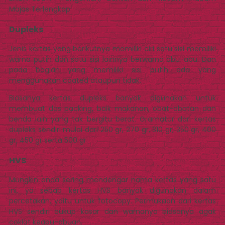
Majas Terlengkap
Dupleks
Jenis kertas yang berikutnya memiliki ciri satu sisi memiliki
warna putih dan satu sisi lainnya berwarna abu-abu. Dan
pada bagian yang memiliki sisi putih ada yang
menggunakan coated ataupun tidak.
Biasanya kertas dupleks banyak digunakan untuk
membuat dos packing, baik makanan, obat-obatan dan
benda lain yang tak bergitu berat. Gramatur dari kertas
dupleks sendiri mulai dari 250 gr, 270 gr, 310 gr, 350 gr, 400
gr, 450 gr serta 500 gr.
HVS
Mungkin anda sering mendengar nama kertas yang satu
ini, ya sebab kertas HVS banyak digunakan dalam
percetakan, yaitu untuk fotocopy. Permukaan dari kertas
HVS sendiri cukup kasar dan warnanya biasanya agak
coklat keabu-abuan.