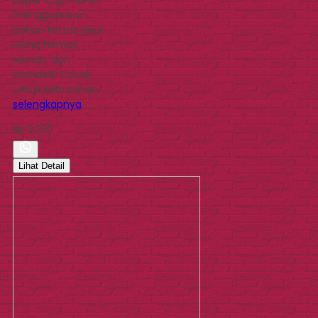
menggunakan
bahan kertas daur
ulang hemat,
ramah, dan
branded. Cocok
untuk kebutuhan…
selengkapnya
Rp 2.250
Lihat Detail