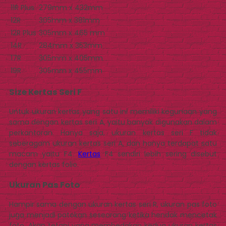
11R Plus
279mm x 432mm
12R
305mm x 381mm
12R Plus
305mm x 465 mm
14R
284mm x 353mm
17R
305mm x 405mm
19R
305mm x 455mm
Size Kertas Seri F
Untuk ukuran kertas yang satu ini memiliki kegunaan yang
sama dengan kertas seri A, yaitu banyak digunakan dalam
perkantoran. Hanya saja, ukuran kertas seri F tidak
seberagam ukuran kertas seri A, dan hanya terdapat satu
macam yaitu F4.
Kertas
F4 sendiri lebih sering disebut
dengan kertas folio.
Ukuran Pas Foto
Hampir sama dengan ukuran kertas seri R, ukuran pas foto
juga menjadi patokan seseorang ketika hendak mencetak
foto. Akan tetapi yang membedakan kedua ukuran kertas