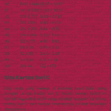
B0
1000 X 1414
39.37 × 55.67
B1
707 X 1000
27.83 × 39.37
B2
500 X 707
19.69 × 27.83
B3
353 X 500
13.90 × 19.69
B4
250 X 353
9.84 × 13.90
B5
176 X 250
6.93 × 9.84
B6
125 X 176
4.92 × 6.93
B7
88 X 125
3.46 × 4.92
B8
62 X 88
2.44 × 3.46
B9
44 X 62
1.73 × 2.44
B10
31 X 44
1.22 × 1.73
Size Kertas Seri C
Bagi anda yang bekerja di instalasi, pasti tidak asing
dengan ukuran kertas seri C. Sebab, ukuran kertas ini
banyak digunakan untuk map, amplop, ataupun kartu pos.
Kertas seri C pun banyak macamnya, berikut beberapa
diantaranya.