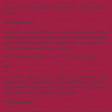
Gramatur dari kertas HVS mulai dari 60 gr, 70 gr, 80 gr dan
100 gr.
Samson Kraft
Samson kraft adalah salah satu jenis kertas yang berasal
dari proses daur ulang. Dan biasanya banyak digunakan
untuk paperbag serta pembungkus. Warna dari samson
kraft sendiri yaitu coklat semu kuning.
Gramatur dari samson art yaitu 70 gr dan 8- gr saja.
BC
Ciri utama dari kertas BC adalah permukaannya yang
halus, akan tetapi tidak coated. Biasanya kertas BC
digunakan untuk pembuatan kartu nama, brosur dan lain-
lain sebab pilihan warnanya yang beragam.
Yellow Board
Yellow board adalah salah jenis kertas yang paling tebal.