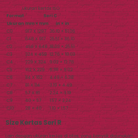
Ukuran kertas ISO
Format
Seri C
Ukuran
mm × mm
in × in
C0
917 X 1297
36.10 × 51.06
C1
648 X 917
25.51 × 36.10
C2
458 X 648
18.03 × 25.51
C3
324 X 458
12.76 × 18.03
C4
229 X 324
9.02 × 12.76
C5
162 X 229
6.38 × 9.02
C6
114 X 162
4.49 × 6.38
C7
81 X 114
3.19 × 4.49
C8
57 X 81
2.24 × 3.19
C9
40 × 57
1.57 × 2.24
C10
28 × 40
1.10 × 1.57
Size Kertas Seri R
Lain dengan ukuran kertas di atas, yang banyak digunakan