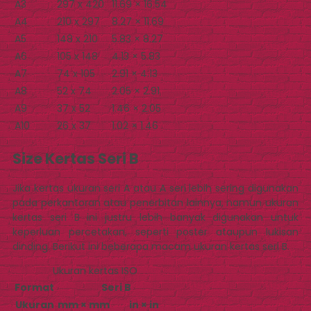
A3
297 x 420
11.69 × 16.54
A4
210 x 297
8.27 × 11.69
A5
148 x 210
5.83 × 8.27
A6
105 x 148
4.13 × 5.83
A7
74 x 105
2.91 × 4.13
A8
52 x 74
2.05 × 2.91
A9
37 x 52
1.46 × 2.05
A10
26 x 37
1.02 × 1.46
Size Kertas Seri B
Jika kertas ukuran seri A atau A seri lebih sering digunakan
pada perkantoran atau penerbitan lainnya, namun ukuran
kertas seri B ini justru lebih banyak digunakan untuk
keperluan percetakan, seperti poster ataupun lukisan
dinding. Berikut ini beberapa macam ukuran kertas seri B.
Ukuran kertas ISO
Format
Seri B
Ukuran
mm × mm
in × in