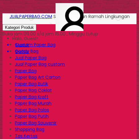
JUALPAPERBAG.COM
Solusi Kemasan Ramah Lingkungan
Kategori Produk
Buka jam 09.00 s/d jam 16.00 , Minggu tutup
Halo, Guest!
Custom Paper Bag
Masuk
Goody Bag
Daftar
Jual Paper Bag
Jual Paper Bag custom
Paper Bag
Paper Bag Art Carton
Paper Bag Butik
Paper Bag Coklat
Paper Bag Kraft
Paper Bag Murah
Paper Bag Polos
Paper Bag Putih
Paper Bag Souvenir
Shopping Bag
Tas Kertas