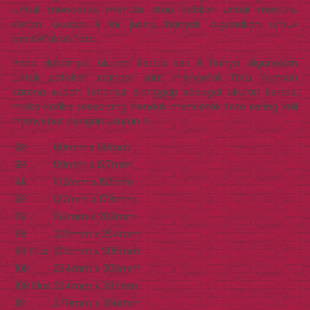
untuk mencetak, menulis atau bahkan untuk menulis.
Kertas ukuran R ini justru banyak digunakan untuk
pencetakan foto.
Pada dasarnya, ukuran kertas seri R hanya digunakan
untuk patokan standar saat mencetak foto. Namun
karena sudah terlanjut dianggap sebagai ukuran kertas,
maka ketika seseorang hendak mencetak foto sering kali
menyebut dengan ukuran R.
2R
60mm x 90mm
3R
89mm x 127mm
4R
102mm x 152mm
5R
127mm x 178mm
6R
152mm x 203mm
8R
203mm x 254mm
8R Plus
203mm x 305mm
10R
254mm x 305mm
10R Plus
254mm x 381mm
11R
279mm x 356mm