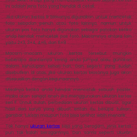
ini adalah jenis foto yang hendak di cetak.
Jika ukuran kertas R biasanya digunakan untuk mencetak
foto sebadan penuh atau foto lainnya, namun untuk
ukuran pas foto hanya digunakan sebagai patokan ketika
anda hendak mencetak pas foto. Macamnya antara lain
yaitu 2×3, 3×4, 4×6, dan 6×9.
Macam-macam ukuran kertas tersebut mungkin
beberapa diantarnya sering anda jumpai atau gunakan
dalam kehidupan sehari-hari. Dan seperti yang sudah
disebutkan di atas, jika ukuran kertas biasanya juga akan
disesuaikan dengan kegunaannya.
Misalnya ketika anda hendak mencetak sebuah poster,
maka akan sangat aneh jika menggunakan ukuran kertas
seri F. Untuk itulah, perbedaan ukuran kertas dibuat, agar
hasil dari karya yang dibuat entah itu berupa tulisan,
gambar, lukisan maupun foto bisa terlihat lebih menarik.
Tak hanya
ukuran kertas
saja yang beragam, jenis kertas
pun tak kalah beragamnya. Dan sama seperti ukuran