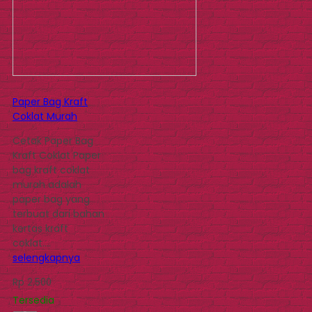
Paper Bag Kraft
Coklat Murah
Cetak Paper Bag
Kraft Coklat Paper
bag kraft coklat
murah adalah
paper bag yang
terbuat dari bahan
kertas kraft
coklat….
selengkapnya
Rp 2.500
Tersedia