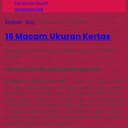
Tas Kertas Murah
Uncategorized
Beranda
»
Blog
»
16 Macam Ukuran Kertas
16 Macam Ukuran Kertas
Diposting pada 20 February 2018 oleh Hariyanto / Dilihat:
249 kali
16 Macam Ukuran pada Kertas
16 Macam Ukuran Kertas
– Saat ini media sudah
semakin berkembang, sehingga seakan-akan semua
kebutuhan baik berupa laporan, presentasi, dan lain-lain.
Akan tetapi, semua itu tetap saja tak mengurangi
penggunaan kertas dalam kegiatan sehari-hari. Ya, karena
meskipun sudah ditampilkan atau diberikan dalam bentuk
softcopy namun ketika diberikan dalam bentuk hardware
tetap akan lebih mudah dipahami.