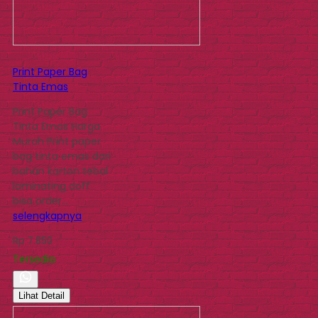
Print Paper Bag
Tinta Emas
Print Paper Bag
Tinta Emas Harga
Murah Print paper
bag tinta emas dari
bahan karton tebal
laminating doff
bisa order…
selengkapnya
Rp 7.850
Tersedia
Lihat Detail