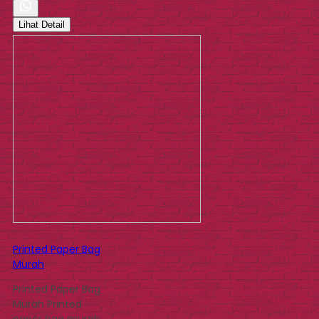
Lihat Detail
Printed Paper Bag
Murah
Printed Paper Bag
Murah Printed
paper bag murah