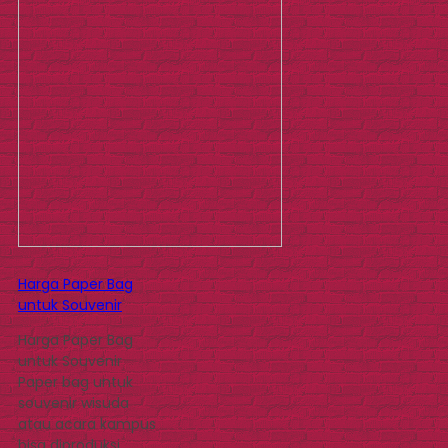
Harga Paper Bag
untuk Souvenir
Harga Paper Bag
untuk Souvenir
Paper bag untuk
souvenir wisuda
atau acara kampus
bisa diproduksi